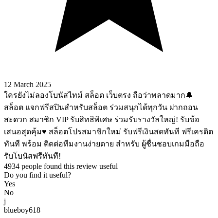
12 March 2025
ใครยังไม่ลองโบนัสไทม์ สล็อต เว็บตรง ถือว่าพลาดมาก🔔
สล็อต แจกฟรีสปินสำหรับสล็อต ร่วมสนุกได้ทุกวัน ฝากถอน
สะดวก สมาชิก VIP รับสิทธิพิเศษ ร่วมรับรางวัลใหญ่! รับข้อ
เสนอสุดคุ้ม♥️ สล็อตโปรสมาชิกใหม่ รับฟรีเงินสดทันที ฟรีเครดิต
ทันที พร้อม ติดต่อทีมงานง่ายดาย สำหรับ ผู้ชื่นชอบเกมมือถือ
รับโบนัสฟรีทันที!
4934 people found this review useful
Do you find it useful?
Yes
No
j
blueboy618