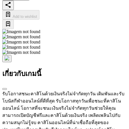
Add to wishlist
เกี่ยวกับเกมนี้
รับโอกาสชนะคาสิโนด้วยเงินจริงไม่จำกัดทุกวัน เดิมพันและรับ
โบนัสกีฬาออนไลน์ที่ดีที่สุด รับโอกาสทุกวันเพื่อชนะที่คาสิโน
ออนไลน์ โอกาสที่จะชนะเงินจริงไม่จำกัดทุกวันช่วยให้คุณ
สามารถเปิดบัญชีฟรีและคาสิโนด้วยเงินจริง เพลิดเพลินไปกับ
ความสนุกไม่รู้จบ คาสิโนออนไลน์ที่น่าเชื่อถือที่สุดของ