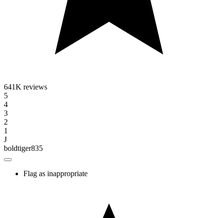
641K reviews
5
4
3
2
1
J
boldtiger835
Flag as inappropriate