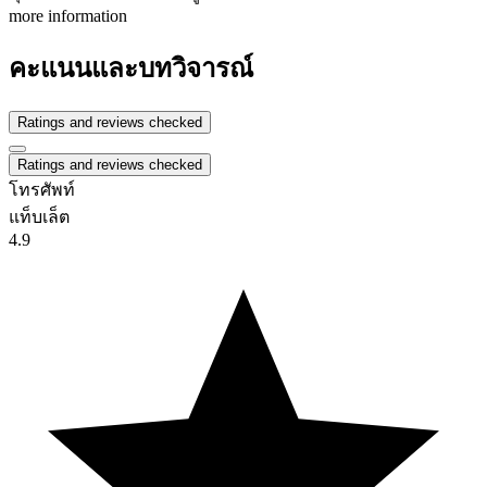
more information
คะแนนและบทวิจารณ์
Ratings and reviews checked
Ratings and reviews checked
โทรศัพท์
แท็บเล็ต
4.9