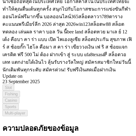
น่าเชื่อถือที่สุดในประเทศไทย โอกาสคาสิโนในประเทศไทยจะ
ทำให้คุณตื่นเต้นทุกครั้ง สนุกไปกับโอกาสชนะการแข่งขันกีฬา
ออนไลน์ฟรีมากขึ้น บอลออนไลน์365สล็อตลาวา789ตาราง
คะแนนพรีเมียร์ลีก 2026 ล่าสุด 2026win123สล็อตw88 สล็อต
ทดลอง เล่นผล ราคา บอล วัน นี้bee land สล็อตหวย มาเล ย์ 12
เด้ง คือบา คา ร่า แบบ เปิด ไพเองลูเซีย สล็อตประกัน สุขภาพ เฟิ
ร์ ส ช้อยกั๊ก ไฮโล คือมา ส คา ร่า เขียววงเงิน เฟ ริ ส ช้อยแจก
เครดิต ฟรี 500 ไม่ ต้อง ฝากเข้า สู่ ระบบ ufa8texas🌈 สล็อตวอ
เลท แตกง่ายได้เงินไว ลุ้นรับรางวัลใหญ่ สมัครสมาชิกใหม่วันนี้
นักเดิมพันทุกระดับ สมัครด่วน! รับฟรีเงินสดเมื่อฝากเงิน
Update on
23 September 2025
Slot
Fishing
Casino
Sports
Multi-player
ความปลอดภัยของข้อมูล