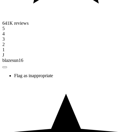
641K reviews
5
4
3
2
1
J
blazesun16
Flag as inappropriate