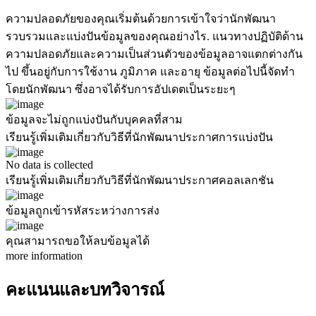
ความปลอดภัยของคุณเริ่มต้นด้วยการเข้าใจว่านักพัฒนา
รวบรวมและแบ่งปันข้อมูลของคุณอย่างไร.
แนวทางปฏิบัติด้าน
ความปลอดภัยและความเป็นส่วนตัวของข้อมูลอาจแตกต่างกัน
ไป ขึ้นอยู่กับการใช้งาน ภูมิภาค และอายุ
ข้อมูลต่อไปนี้จัดทำ
โดยนักพัฒนา ซึ่งอาจได้รับการอัปเดตเป็นระยะๆ
ข้อมูลจะไม่ถูกแบ่งปันกับบุคคลที่สาม
เรียนรู้เพิ่มเติมเกี่ยวกับวิธีที่นักพัฒนาประกาศการแบ่งปัน
No data is collected
เรียนรู้เพิ่มเติมเกี่ยวกับวิธีที่นักพัฒนาประกาศคอลเลกชัน
ข้อมูลถูกเข้ารหัสระหว่างการส่ง
คุณสามารถขอให้ลบข้อมูลได้
more information
คะแนนและบทวิจารณ์