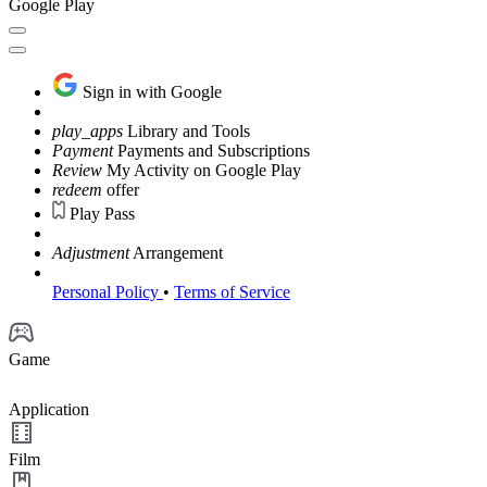
Google Play
Sign in with Google
play_apps
Library and Tools
Payment
Payments and Subscriptions
Review
My Activity on Google Play
redeem
offer
Play Pass
Adjustment
Arrangement
Personal Policy
•
Terms of Service
Game
Application
Film