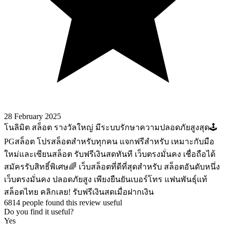
28 February 2025
โนลิมิต สล็อต รางวัลใหญ่ มีระบบรักษาความปลอดภัยสูงสุด🕹️
PGสล็อต โปรสล็อตสำหรับทุกคน แจกฟรีสำหรับ เหมาะกับมือ
ใหม่และเซียนสล็อต รับฟรีเงินสดทันที เว็บตรงมั่นคง เชื่อถือได้
สมัครรับสิทธิ์พิเศษ🌈 เว็บสล็อตที่ดีที่สุดสำหรับ สล็อตอันดับหนึ่ง
เว็บตรงมั่นคง ปลอดภัยสูง เพียงยืนยันเบอร์โทร แฟนพันธุ์แท้
สล็อตไทย คลิกเลย! รับฟรีเงินสดเมื่อฝากเงิน
6814 people found this review useful
Do you find it useful?
Yes