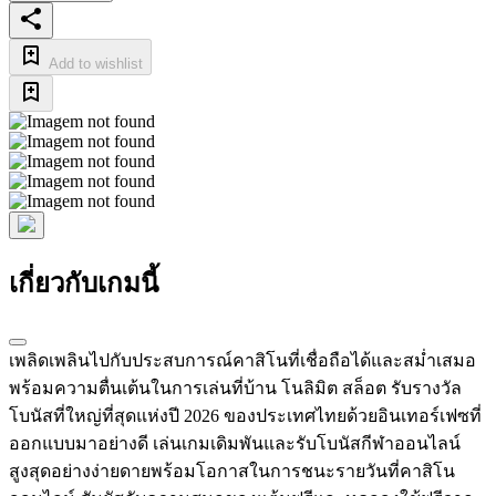
Add to wishlist
เกี่ยวกับเกมนี้
เพลิดเพลินไปกับประสบการณ์คาสิโนที่เชื่อถือได้และสม่ำเสมอ
พร้อมความตื่นเต้นในการเล่นที่บ้าน โนลิมิต สล็อต รับรางวัล
โบนัสที่ใหญ่ที่สุดแห่งปี 2026 ของประเทศไทยด้วยอินเทอร์เฟซที่
ออกแบบมาอย่างดี เล่นเกมเดิมพันและรับโบนัสกีฬาออนไลน์
สูงสุดอย่างง่ายดายพร้อมโอกาสในการชนะรายวันที่คาสิโน