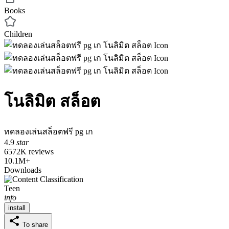
Books
Children
โนลิมิต สล็อต
ทดลองเล่นสล็อตฟรี pg เก
4.9
star
6572K reviews
10.1M+
Downloads
Teen
info
install
To share