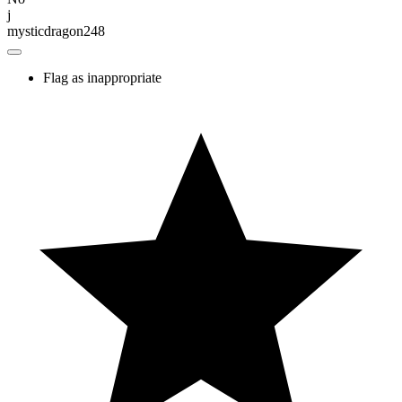
j
mysticdragon248
Flag as inappropriate