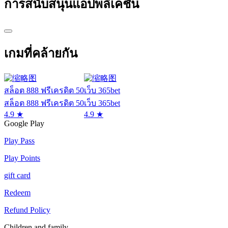
การสนับสนุนแอปพลิเคชัน
เกมที่คล้ายกัน
สล็อต 888 ฟรีเครดิต 50
เว็บ 365bet
สล็อต 888 ฟรีเครดิต 50
เว็บ 365bet
4.9 ★
4.9 ★
Google Play
Play Pass
Play Points
gift card
Redeem
Refund Policy
Children and family