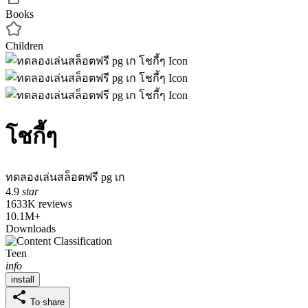
Books
Children
โชกี้ๆ
ทดลองเล่นสล็อตฟรี pg เก
4.9
star
1633K reviews
10.1M+
Downloads
Teen
info
install
To share