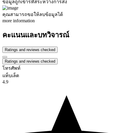
ข้อมูลถูกเข้ารหัสระหว่างการส่ง
คุณสามารถขอให้ลบข้อมูลได้
more information
คะแนนและบทวิจารณ์
Ratings and reviews checked
Ratings and reviews checked
โทรศัพท์
แท็บเล็ต
4.9