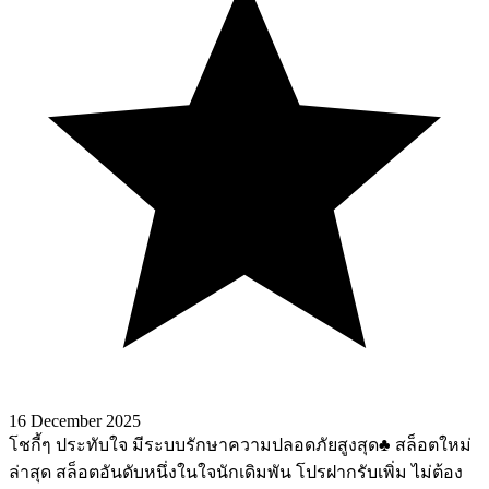
16 December 2025
โชกี้ๆ ประทับใจ มีระบบรักษาความปลอดภัยสูงสุด♣️ สล็อตใหม่
ล่าสุด สล็อตอันดับหนึ่งในใจนักเดิมพัน โปรฝากรับเพิ่ม ไม่ต้อง