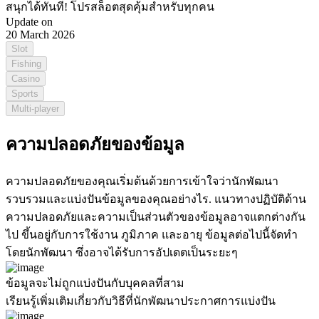
สนุกได้ทันที! โปรสล็อตสุดคุ้มสำหรับทุกคน
Update on
20 March 2026
Slot
Fishing
Casino
Sports
Multi-player
ความปลอดภัยของข้อมูล
ความปลอดภัยของคุณเริ่มต้นด้วยการเข้าใจว่านักพัฒนา
รวบรวมและแบ่งปันข้อมูลของคุณอย่างไร.
แนวทางปฏิบัติด้าน
ความปลอดภัยและความเป็นส่วนตัวของข้อมูลอาจแตกต่างกัน
ไป ขึ้นอยู่กับการใช้งาน ภูมิภาค และอายุ
ข้อมูลต่อไปนี้จัดทำ
โดยนักพัฒนา ซึ่งอาจได้รับการอัปเดตเป็นระยะๆ
ข้อมูลจะไม่ถูกแบ่งปันกับบุคคลที่สาม
เรียนรู้เพิ่มเติมเกี่ยวกับวิธีที่นักพัฒนาประกาศการแบ่งปัน