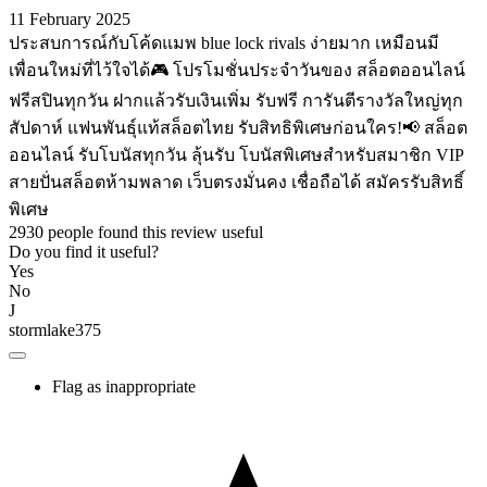
11 February 2025
ประสบการณ์กับโค้ดแมพ blue lock rivals ง่ายมาก เหมือนมี
เพื่อนใหม่ที่ไว้ใจได้🎮 โปรโมชั่นประจำวันของ สล็อตออนไลน์
ฟรีสปินทุกวัน ฝากแล้วรับเงินเพิ่ม รับฟรี การันตีรางวัลใหญ่ทุก
สัปดาห์ แฟนพันธุ์แท้สล็อตไทย รับสิทธิพิเศษก่อนใคร!📢 สล็อต
ออนไลน์ รับโบนัสทุกวัน ลุ้นรับ โบนัสพิเศษสำหรับสมาชิก VIP
สายปั่นสล็อตห้ามพลาด เว็บตรงมั่นคง เชื่อถือได้ สมัครรับสิทธิ์
พิเศษ
2930 people found this review useful
Do you find it useful?
Yes
No
J
stormlake375
Flag as inappropriate