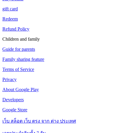
gift card
Redeem
Refund Policy
Children and family
Guide for parents
Family sharing feature
Terms of Service
Privacy
About Google Play
Developers
Google Store
เว็บ สล็อต เว็บ ตรง จาก ต่าง ประเทศ