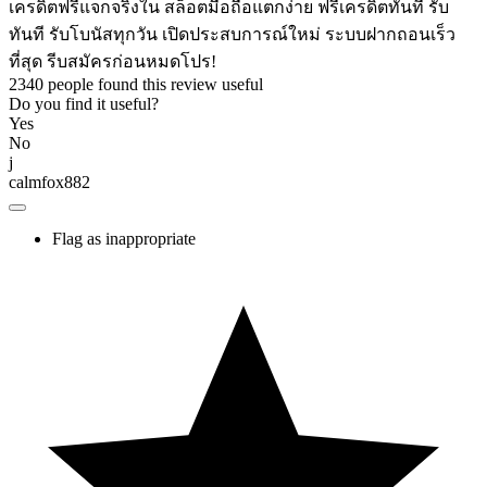
เครดิตฟรีแจกจริงใน สล็อตมือถือแตกง่าย ฟรีเครดิตทันที รับ
ทันที รับโบนัสทุกวัน เปิดประสบการณ์ใหม่ ระบบฝากถอนเร็ว
ที่สุด รีบสมัครก่อนหมดโปร!
2340 people found this review useful
Do you find it useful?
Yes
No
j
calmfox882
Flag as inappropriate