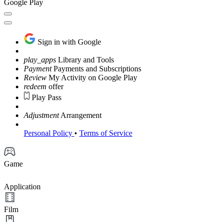
Google Play
Sign in with Google
play_apps
Library and Tools
Payment
Payments and Subscriptions
Review
My Activity on Google Play
redeem
offer
Play Pass
Adjustment
Arrangement
Personal Policy
•
Terms of Service
Game
Application
Film