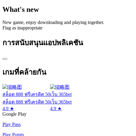
What's new
New game, enjoy downloading and playing together.
Flag as inappropriate
การสนับสนุนแอปพลิเคชัน
เกมที่คล้ายกัน
สล็อต 888 ฟรีเครดิต 50
เว็บ 365bet
สล็อต 888 ฟรีเครดิต 50
เว็บ 365bet
4.9 ★
4.9 ★
Google Play
Play Pass
Play Points