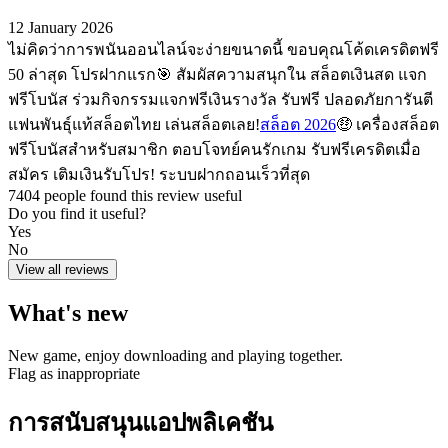
12 January 2026
ไม่คิดว่าการพนันออนไลน์จะง่ายขนาดนี้ ขอบคุณโค้ดเครดิตฟรี
50 ล่าสุด โปรฝากแรก🎯 สัมผัสความสนุกใน สล็อตเงินสด แจก
ฟรีโบนัส ร่วมกิจกรรมแจกฟรีเงินรางวัล รับฟรี ปลอดภัยการันตี
แฟนพันธุ์แท้สล็อตไทย เล่นสล็อตเลย!
สล็อต 2026
🤑 เครื่องสล็อต
ฟรีโบนัสสำหรับสมาชิก ตอบโจทย์คนรักเกม รับฟรีเครดิตเมื่อ
สมัคร เติมเงินรับโปร! ระบบฝากถอนเร็วที่สุด
7404 people found this review useful
Do you find it useful?
Yes
No
View all reviews
What's new
New game, enjoy downloading and playing together.
Flag as inappropriate
การสนับสนุนแอปพลิเคชัน