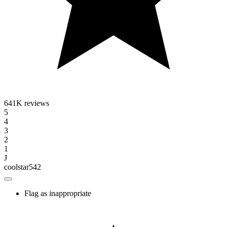
641K reviews
5
4
3
2
1
J
coolstar542
Flag as inappropriate