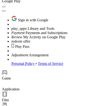
Google Play
Sign in with Google
play_apps
Library and Tools
Payment
Payments and Subscriptions
Review
My Activity on Google Play
redeem
offer
Play Pass
Adjustment
Arrangement
Personal Policy
•
Terms of Service
Game
Application
Film