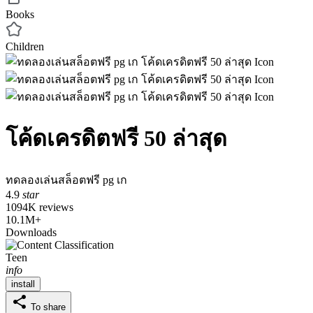
Books
Children
โค้ดเครดิตฟรี 50 ล่าสุด
ทดลองเล่นสล็อตฟรี pg เก
4.9
star
1094K reviews
10.1M+
Downloads
Teen
info
install
To share