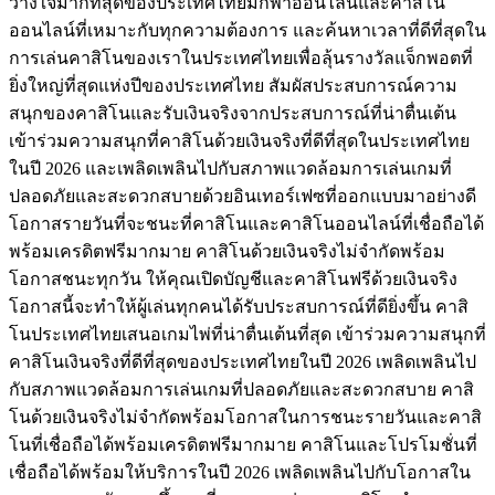
วางใจมากที่สุดของประเทศไทยมีกีฬาออนไลน์และคาสิโน
ออนไลน์ที่เหมาะกับทุกความต้องการ และค้นหาเวลาที่ดีที่สุดใน
การเล่นคาสิโนของเราในประเทศไทยเพื่อลุ้นรางวัลแจ็กพอตที่
ยิ่งใหญ่ที่สุดแห่งปีของประเทศไทย สัมผัสประสบการณ์ความ
สนุกของคาสิโนและรับเงินจริงจากประสบการณ์ที่น่าตื่นเต้น
เข้าร่วมความสนุกที่คาสิโนด้วยเงินจริงที่ดีที่สุดในประเทศไทย
ในปี 2026 และเพลิดเพลินไปกับสภาพแวดล้อมการเล่นเกมที่
ปลอดภัยและสะดวกสบายด้วยอินเทอร์เฟซที่ออกแบบมาอย่างดี
โอกาสรายวันที่จะชนะที่คาสิโนและคาสิโนออนไลน์ที่เชื่อถือได้
พร้อมเครดิตฟรีมากมาย คาสิโนด้วยเงินจริงไม่จำกัดพร้อม
โอกาสชนะทุกวัน ให้คุณเปิดบัญชีและคาสิโนฟรีด้วยเงินจริง
โอกาสนี้จะทำให้ผู้เล่นทุกคนได้รับประสบการณ์ที่ดียิ่งขึ้น คาสิ
โนประเทศไทยเสนอเกมไพ่ที่น่าตื่นเต้นที่สุด เข้าร่วมความสนุกที่
คาสิโนเงินจริงที่ดีที่สุดของประเทศไทยในปี 2026 เพลิดเพลินไป
กับสภาพแวดล้อมการเล่นเกมที่ปลอดภัยและสะดวกสบาย คาสิ
โนด้วยเงินจริงไม่จำกัดพร้อมโอกาสในการชนะรายวันและคาสิ
โนที่เชื่อถือได้พร้อมเครดิตฟรีมากมาย คาสิโนและโปรโมชั่นที่
เชื่อถือได้พร้อมให้บริการในปี 2026 เพลิดเพลินไปกับโอกาสใน