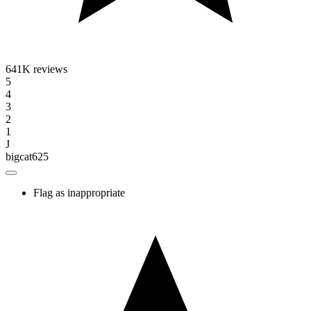
641K reviews
5
4
3
2
1
J
bigcat625
Flag as inappropriate