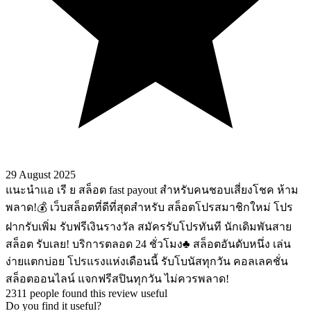
29 August 2025
แนะนำแอ เรี ย สล็อต fast payout สำหรับคนชอบเสี่ยงโชค ห้าม
พลาด!💰 เว็บสล็อตที่ดีที่สุดสำหรับ สล็อตโปรสมาชิกใหม่ โปร
ฝากรับเพิ่ม รับฟรีเงินรางวัล สมัครรับโปรทันที นักเดิมพันสาย
สล็อต รับเลย! บริการตลอด 24 ชั่วโมง♣️ สล็อตอันดับหนึ่ง เล่น
ง่ายแตกบ่อย โปรแรงแห่งเดือนนี้ รับโบนัสทุกวัน คอลเลคชั่น
สล็อตออนไลน์ แจกฟรีสปินทุกวัน ไม่ควรพลาด!
2311 people found this review useful
Do you find it useful?