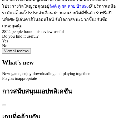
โปร! รางวัลใหญ่รอคุณอยู่
ลิงค์ ดู ผล หวย บ้าน96
🌈 บริการเหนือ
ระดับ สล็อตโปรประจำเดือน ฝากถอนง่ายไม่มีขั้นต่ำ รับฟรีสปิ
นพิเศษ ผู้เล่นคาสิโนออนไลน์ รับโอกาสชนะมากขึ้น! รับข้อ
เสนอสุดคุ้ม
2854 people found this review useful
Do you find it useful?
Yes
No
View all reviews
What's new
New game, enjoy downloading and playing together.
Flag as inappropriate
การสนับสนุนแอปพลิเคชัน
เกมที่คล้ายกัน