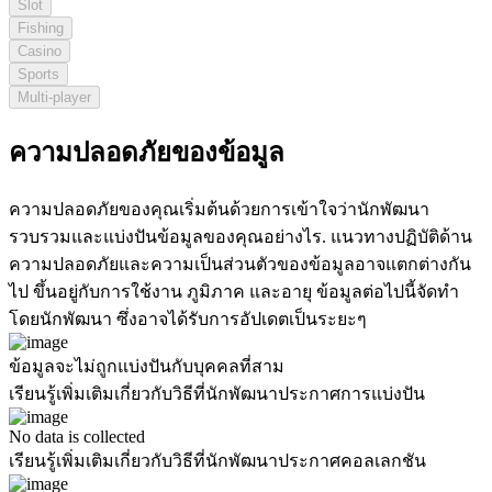
Slot
Fishing
Casino
Sports
Multi-player
ความปลอดภัยของข้อมูล
ความปลอดภัยของคุณเริ่มต้นด้วยการเข้าใจว่านักพัฒนา
รวบรวมและแบ่งปันข้อมูลของคุณอย่างไร.
แนวทางปฏิบัติด้าน
ความปลอดภัยและความเป็นส่วนตัวของข้อมูลอาจแตกต่างกัน
ไป ขึ้นอยู่กับการใช้งาน ภูมิภาค และอายุ
ข้อมูลต่อไปนี้จัดทำ
โดยนักพัฒนา ซึ่งอาจได้รับการอัปเดตเป็นระยะๆ
ข้อมูลจะไม่ถูกแบ่งปันกับบุคคลที่สาม
เรียนรู้เพิ่มเติมเกี่ยวกับวิธีที่นักพัฒนาประกาศการแบ่งปัน
No data is collected
เรียนรู้เพิ่มเติมเกี่ยวกับวิธีที่นักพัฒนาประกาศคอลเลกชัน