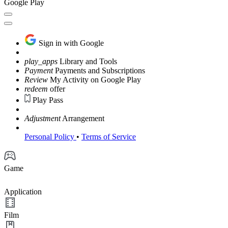
Google Play
Sign in with Google
play_apps
Library and Tools
Payment
Payments and Subscriptions
Review
My Activity on Google Play
redeem
offer
Play Pass
Adjustment
Arrangement
Personal Policy
•
Terms of Service
Game
Application
Film