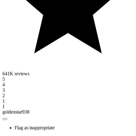
641K reviews
5
4
3
2
1
J
goldenstar938
Flag as inappropriate