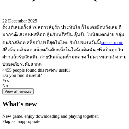
22 December 2025
ตั้งแต่เล่นแร็งส์ vs สตารส์บูร์ก ประทับใจ ก็ไม่เคยผิดหวังเลย ดี
มากๆ🕹️ JOKERสล็อต ลุ้นรับฟรีสปิน ลุ้นรับ โบนัสแตกง่าย กลุ่ม
คนรักสล็อต สล็อตโปรดีสุดในไทย รับโปรแรงวันนี้!
soccer mom
🌈 สล็อตเงินสด สล็อตอันดับหนึ่งในใจนักเดิมพัน ฟรีสปินทุกวัน
ฝากแล้วรับเงินเพิ่ม สายปั่นสล็อตห้ามพลาด ไม่ควรพลาด! ความ
ปลอดภัยระดับสากล
4455 people found this review useful
Do you find it useful?
Yes
No
View all reviews
What's new
New game, enjoy downloading and playing together.
Flag as inappropriate