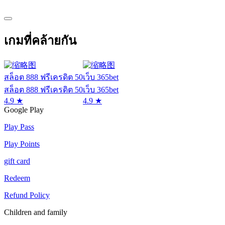
เกมที่คล้ายกัน
สล็อต 888 ฟรีเครดิต 50
เว็บ 365bet
สล็อต 888 ฟรีเครดิต 50
เว็บ 365bet
4.9 ★
4.9 ★
Google Play
Play Pass
Play Points
gift card
Redeem
Refund Policy
Children and family