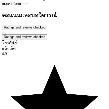
more information
คะแนนและบทวิจารณ์
Ratings and reviews checked
Ratings and reviews checked
โทรศัพท์
แท็บเล็ต
4.9