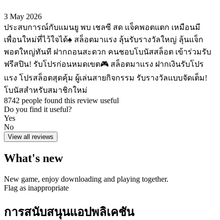
3 May 2026
ประสบการณ์กับแมนยู พบ เชลซี สด แจ็คพอตแตก เหมือนมี
เพื่อนใหม่ที่ไว้ใจได้♠️ สล็อตมาแรง ลุ้นรับรางวัลใหญ่ ลุ้นแจ็ก
พอตใหญ่ทันที ฝากถอนสะดวก คนชอบโบนัสสล็อต เข้าร่วมรับ
ฟรีสปิน! รับโปรก่อนหมดเขต🎮 สล็อตมาแรง ฝากเงินรับโปร
แรง โปรสล็อตสุดคุ้ม ผู้เล่นสายกิจกรรม รับรางวัลแบบจัดเต็ม!
โบนัสสำหรับสมาชิกใหม่
8742 people found this review useful
Do you find it useful?
Yes
No
View all reviews
What's new
New game, enjoy downloading and playing together.
Flag as inappropriate
การสนับสนุนแอปพลิเคชัน