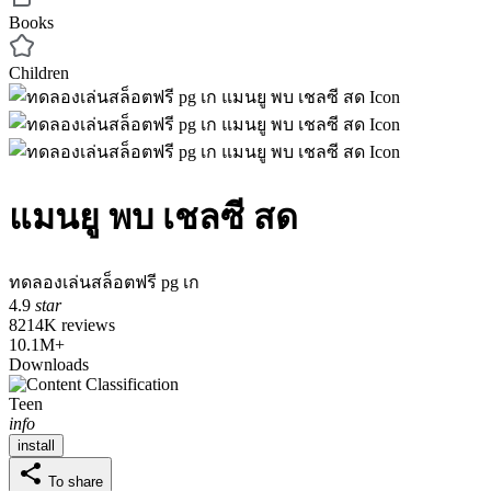
Books
Children
แมนยู พบ เชลซี สด
ทดลองเล่นสล็อตฟรี pg เก
4.9
star
8214K reviews
10.1M+
Downloads
Teen
info
install
To share