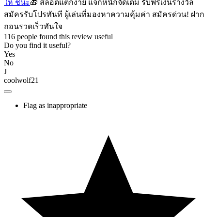
ให้ ชนะ
🎁 สล็อตแตกง่าย แจกหนักจัดเต็ม รับฟรีเงินรางวัล
สมัครรับโปรทันที ผู้เล่นที่มองหาความคุ้มค่า สมัครด่วน! ฝาก
ถอนรวดเร็วทันใจ
116 people found this review useful
Do you find it useful?
Yes
No
J
coolwolf21
Flag as inappropriate