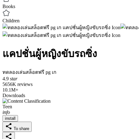
Books
Children
แคปชั่นผู้หญิงขับรถซิ่ง
ทดลองเล่นสล็อตฟรี pg เก
4.9
star
5656K reviews
10.1M+
Downloads
Teen
info
install
To share