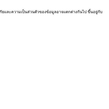
ยและความเป็นส่วนตัวของข้อมูลอาจแตกต่างกันไป ขึ้นอยู่กับ