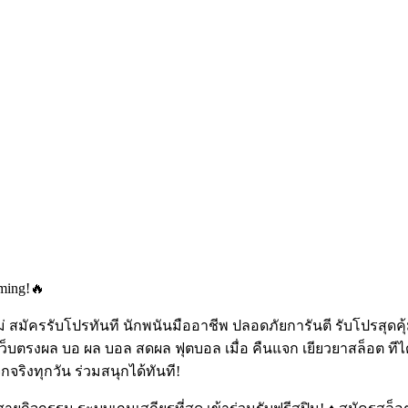
aming!🔥
 สมัครรับโปรทันที นักพนันมืออาชีพ ปลอดภัยการันตี รับโปรสุดคุ้
เว็บตรงผล บอ ผล บอล สดผล ฟุตบอล เมื่อ คืนแจก เยียวยาสล็อต ทีได้ เง
ริงทุกวัน ร่วมสนุกได้ทันที!