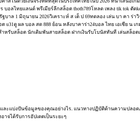
สิโนด้วยเงินจริงที่ดีที่สุดในประเทศไทยในปี 2026 ที่นำเสนอเกมไพ่ที
 บอลไทยแลนด์ พรีเมียร์ลีกสล็อต thoth789โหลด เพลง tik tok ตัดkc
ย รัฐบาล 1 มิถุนายน 2026วิเคราะห์ ส เต็ ป 69ทดลอง เล่น บา คา ร่
ต u31ดู ผล บอล สด 888 ย้อน หลังบาคาร่า24บอล ไทย เอเชีย น เกม
สำหรับสล็อต นักเดิมพันสายสล็อต ฝากเงินรับโบนัสทันที เล่นสล็อ
และแบ่งปันข้อมูลของคุณอย่างไร.
แนวทางปฏิบัติด้านความปลอดภั
่งอาจได้รับการอัปเดตเป็นระยะๆ