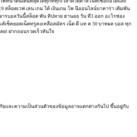
่น่าตื่นเต้นที่สุดได้ทุกที่ทุกเวลาด้วยคาสิโนที่เชื่อถือได้และ
9 สล็อตเวฟ เล่น เกม ได้ เงินเกม โพ นีออนไลน์บาคาร่า เดิมพัน
าวิจารบอลวันนี้สล็อต พัน ทิปหวย ฮานอย วัน ที3 ออก อะไรช่อง
ส์เช็คยอดเน็ตทรูคงเหลือสมัคร เน็ต ดี แท ค 50 บาทผล บอล ทุก
ตเลย! ฝากถอนรวดเร็วทันใจ
ยและความเป็นส่วนตัวของข้อมูลอาจแตกต่างกันไป ขึ้นอยู่กับ