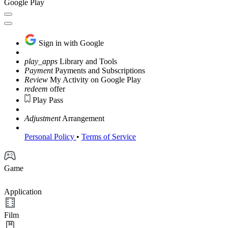
Google Play
Sign in with Google
play_apps
Library and Tools
Payment
Payments and Subscriptions
Review
My Activity on Google Play
redeem
offer
Play Pass
Adjustment
Arrangement
Personal Policy
•
Terms of Service
Game
Application
Film