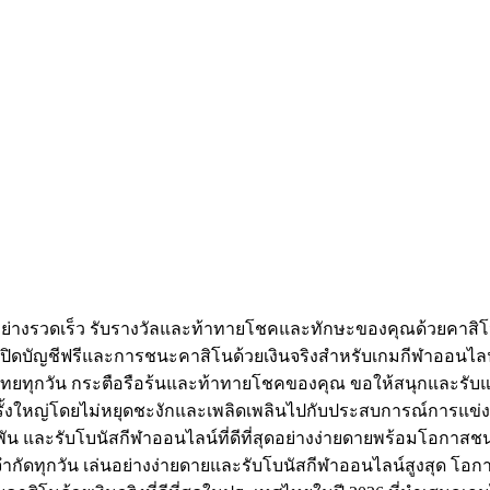
ยอย่างรวดเร็ว รับรางวัลและท้าทายโชคและทักษะของคุณด้วยคาสิโ
บัญชีฟรีและการชนะคาสิโนด้วยเงินจริงสำหรับเกมกีฬาออนไลน์ฟร
ไทยทุกวัน กระตือรือร้นและท้าทายโชคของคุณ ขอให้สนุกและรับแต
ั้งใหญ่โดยไม่หยุดชะงักและเพลิดเพลินไปกับประสบการณ์การแข่งรถท
 และรับโบนัสกีฬาออนไลน์ที่ดีที่สุดอย่างง่ายดายพร้อมโอกาสชนะเ
ยไม่จำกัดทุกวัน เล่นอย่างง่ายดายและรับโบนัสกีฬาออนไลน์สูงสุด 