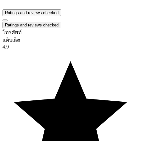
Ratings and reviews checked
Ratings and reviews checked
โทรศัพท์
แท็บเล็ต
4.9