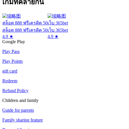
เกมที่คล้ายกัน
สล็อต 888 ฟรีเครดิต 50
เว็บ 365bet
สล็อต 888 ฟรีเครดิต 50
เว็บ 365bet
4.9 ★
4.9 ★
Google Play
Play Pass
Play Points
gift card
Redeem
Refund Policy
Children and family
Guide for parents
Family sharing feature