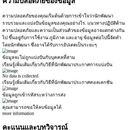
ความปลอดภัยของข้อมูล
ความปลอดภัยของคุณเริ่มต้นด้วยการเข้าใจว่านักพัฒนา
รวบรวมและแบ่งปันข้อมูลของคุณอย่างไร.
แนวทางปฏิบัติด้าน
ความปลอดภัยและความเป็นส่วนตัวของข้อมูลอาจแตกต่างกัน
ไป ขึ้นอยู่กับการใช้งาน ภูมิภาค และอายุ
ข้อมูลต่อไปนี้จัดทำ
โดยนักพัฒนา ซึ่งอาจได้รับการอัปเดตเป็นระยะๆ
ข้อมูลจะไม่ถูกแบ่งปันกับบุคคลที่สาม
เรียนรู้เพิ่มเติมเกี่ยวกับวิธีที่นักพัฒนาประกาศการแบ่งปัน
No data is collected
เรียนรู้เพิ่มเติมเกี่ยวกับวิธีที่นักพัฒนาประกาศคอลเลกชัน
ข้อมูลถูกเข้ารหัสระหว่างการส่ง
คุณสามารถขอให้ลบข้อมูลได้
more information
คะแนนและบทวิจารณ์