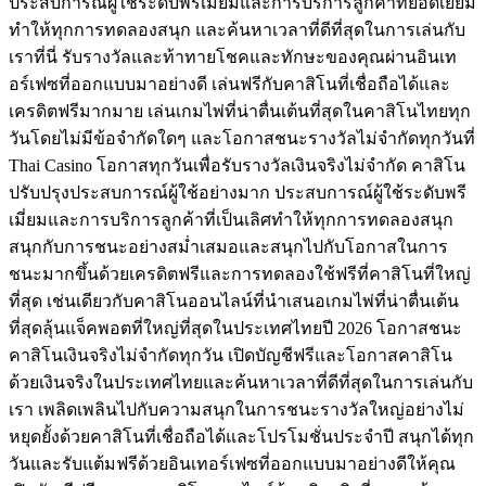
ประสบการณ์ผู้ใช้ระดับพรีเมียมและการบริการลูกค้าที่ยอดเยี่ยม
ทำให้ทุกการทดลองสนุก และค้นหาเวลาที่ดีที่สุดในการเล่นกับ
เราที่นี่ รับรางวัลและท้าทายโชคและทักษะของคุณผ่านอินเท
อร์เฟซที่ออกแบบมาอย่างดี เล่นฟรีกับคาสิโนที่เชื่อถือได้และ
เครดิตฟรีมากมาย เล่นเกมไพ่ที่น่าตื่นเต้นที่สุดในคาสิโนไทยทุก
วันโดยไม่มีข้อจำกัดใดๆ และโอกาสชนะรางวัลไม่จำกัดทุกวันที่
Thai Casino โอกาสทุกวันเพื่อรับรางวัลเงินจริงไม่จำกัด คาสิโน
ปรับปรุงประสบการณ์ผู้ใช้อย่างมาก ประสบการณ์ผู้ใช้ระดับพรี
เมี่ยมและการบริการลูกค้าที่เป็นเลิศทำให้ทุกการทดลองสนุก
สนุกกับการชนะอย่างสม่ำเสมอและสนุกไปกับโอกาสในการ
ชนะมากขึ้นด้วยเครดิตฟรีและการทดลองใช้ฟรีที่คาสิโนที่ใหญ่
ที่สุด เช่นเดียวกับคาสิโนออนไลน์ที่นำเสนอเกมไพ่ที่น่าตื่นเต้น
ที่สุดลุ้นแจ็คพอตที่ใหญ่ที่สุดในประเทศไทยปี 2026 โอกาสชนะ
คาสิโนเงินจริงไม่จำกัดทุกวัน เปิดบัญชีฟรีและโอกาสคาสิโน
ด้วยเงินจริงในประเทศไทยและค้นหาเวลาที่ดีที่สุดในการเล่นกับ
เรา เพลิดเพลินไปกับความสนุกในการชนะรางวัลใหญ่อย่างไม่
หยุดยั้งด้วยคาสิโนที่เชื่อถือได้และโปรโมชั่นประจำปี สนุกได้ทุก
วันและรับแต้มฟรีด้วยอินเทอร์เฟซที่ออกแบบมาอย่างดีให้คุณ