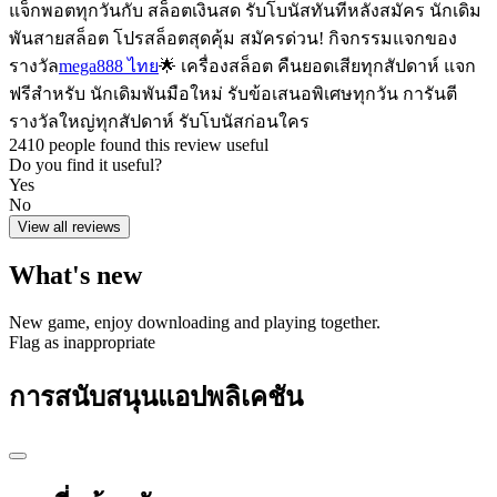
แจ็กพอตทุกวันกับ สล็อตเงินสด รับโบนัสทันทีหลังสมัคร นักเดิม
พันสายสล็อต โปรสล็อตสุดคุ้ม สมัครด่วน! กิจกรรมแจกของ
รางวัล
mega888 ไทย
🌟 เครื่องสล็อต คืนยอดเสียทุกสัปดาห์ แจก
ฟรีสำหรับ นักเดิมพันมือใหม่ รับข้อเสนอพิเศษทุกวัน การันตี
รางวัลใหญ่ทุกสัปดาห์ รับโบนัสก่อนใคร
2410 people found this review useful
Do you find it useful?
Yes
No
View all reviews
What's new
New game, enjoy downloading and playing together.
Flag as inappropriate
การสนับสนุนแอปพลิเคชัน