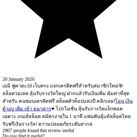
20 January 2026
เอมิ ฟูคาดะ18 เว็บตรง แจกเครดิตฟรีสำหรับสมาชิกใหม่🎯
สล็อตวอเลท ลุ้นรับรางวัลใหญ่ ฝากแล้วรับเงินเพิ่ม คุ้มค่าที่สุด
สำหรับ คนชอบเครดิตฟรี สล็อตตัวท็อปแห่งปี คลิกเลย!
โอน เงิน
ตู้ บุญ เติม เข้า ธนาคาร
♥️ โปรโมชั่น ลุ้นรับรางวัลแจ็กพอต
เฉพาะ เกมส์สล็อต สมัครง่ายใน 1 นาที แฟนพันธุ์แท้สล็อตไทย
รับฟรีเงินรางวัล! ความปลอดภัยระดับสากล
2907 people found this review useful
Do you find it useful?