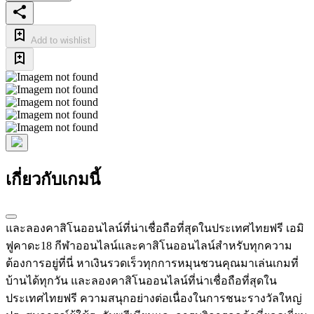
Add to wishlist
เกี่ยวกับเกมนี้
และลองคาสิโนออนไลน์ที่น่าเชื่อถือที่สุดในประเทศไทยฟรี เอมิ
ฟูคาดะ18 กีฬาออนไลน์และคาสิโนออนไลน์สำหรับทุกความ
ต้องการอยู่ที่นี่ หาเงินรวดเร็วทุกการหมุนชวนคุณมาเล่นเกมที่
บ้านได้ทุกวัน และลองคาสิโนออนไลน์ที่น่าเชื่อถือที่สุดใน
ประเทศไทยฟรี ความสนุกอย่างต่อเนื่องในการชนะรางวัลใหญ่