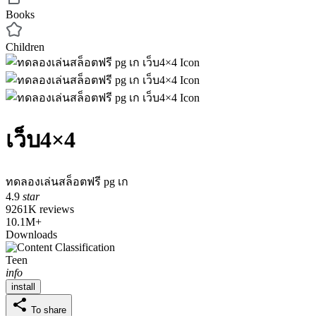
Books
Children
เว็บ4×4
ทดลองเล่นสล็อตฟรี pg เก
4.9
star
9261K reviews
10.1M+
Downloads
Teen
info
install
To share