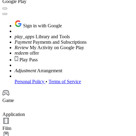
Google Play
Sign in with Google
play_apps
Library and Tools
Payment
Payments and Subscriptions
Review
My Activity on Google Play
redeem
offer
Play Pass
Adjustment
Arrangement
Personal Policy
•
Terms of Service
Game
Application
Film