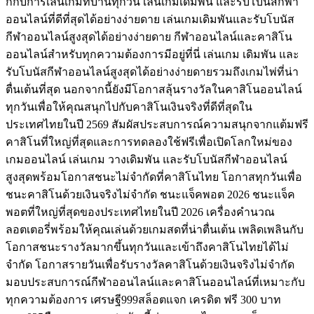
กกับการเล่นเกมที่บ้านทุกวัน เล่นเกมเดิมพัน และรับโบนัสกีฬา
ออนไลน์ที่ดีที่สุดได้อย่างง่ายดาย เล่นเกมเดิมพันและรับโบนัส
กีฬาออนไลน์สูงสุดได้อย่างง่ายดาย กีฬาออนไลน์และคาสิโน
ออนไลน์สำหรับทุกความต้องการมีอยู่ที่นี่ เล่นเกม เดิมพัน และ
รับโบนัสกีฬาออนไลน์สูงสุดได้อย่างง่ายดายรวมถึงเกมไพ่ที่น่า
ตื่นเต้นที่สุด นอกจากนี้ยังมีโอกาสลุ้นรางวัลในคาสิโนออนไลน์
ทุกวันเพื่อให้คุณสนุกไปกับคาสิโนเงินจริงที่ดีที่สุดใน
ประเทศไทยในปี 2569 สัมผัสประสบการณ์ความสนุกจากแต้มฟรี
คาสิโนที่ใหญ่ที่สุดและการทดลองใช้ฟรีเพื่อเปิดโลกใหม่ของ
เกมออนไลน์ เล่นเกม วางเดิมพัน และรับโบนัสกีฬาออนไลน์
สูงสุดพร้อมโอกาสชนะไม่จำกัดที่คาสิโนไทย โอกาสทุกวันเพื่อ
ชนะคาสิโนด้วยเงินจริงไม่จำกัด ชนะแจ็คพอต 2026 ชนะแจ็ค
พอตที่ใหญ่ที่สุดของประเทศไทยในปี 2026 เครื่องคำนวณ
ลอตเตอรี่พร้อมให้คุณเล่นด้วยเกมสดที่น่าตื่นเต้น เพลิดเพลินกับ
โอกาสชนะรางวัลมากขึ้นทุกวันและเข้าถึงคาสิโนไทยได้ไม่
จำกัด โอกาสรายวันเพื่อรับรางวัลคาสิโนด้วยเงินจริงไม่จำกัด
มอบประสบการณ์กีฬาออนไลน์และคาสิโนออนไลน์ที่เหมาะกับ
ทุกความต้องการ เศรษฐี999สล็อตแจก เครดิต ฟรี 300 บาท