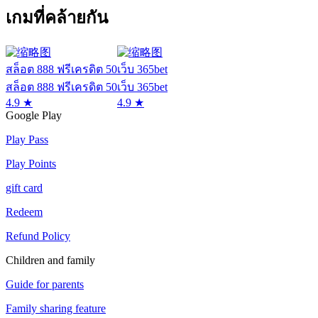
เกมที่คล้ายกัน
สล็อต 888 ฟรีเครดิต 50
เว็บ 365bet
สล็อต 888 ฟรีเครดิต 50
เว็บ 365bet
4.9 ★
4.9 ★
Google Play
Play Pass
Play Points
gift card
Redeem
Refund Policy
Children and family
Guide for parents
Family sharing feature