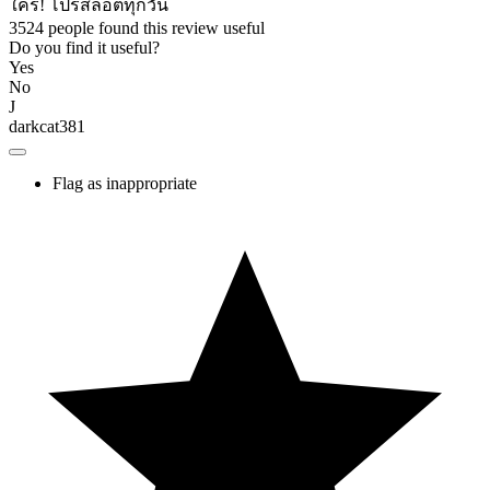
ใคร! โปรสล็อตทุกวัน
3524 people found this review useful
Do you find it useful?
Yes
No
J
darkcat381
Flag as inappropriate