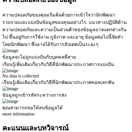
ความปลอดภัยของคุณเริ่มต้นด้วยการเข้าใจว่านักพัฒนา
รวบรวมและแบ่งปันข้อมูลของคุณอย่างไร.
แนวทางปฏิบัติด้าน
ความปลอดภัยและความเป็นส่วนตัวของข้อมูลอาจแตกต่างกัน
ไป ขึ้นอยู่กับการใช้งาน ภูมิภาค และอายุ
ข้อมูลต่อไปนี้จัดทำ
โดยนักพัฒนา ซึ่งอาจได้รับการอัปเดตเป็นระยะๆ
ข้อมูลจะไม่ถูกแบ่งปันกับบุคคลที่สาม
เรียนรู้เพิ่มเติมเกี่ยวกับวิธีที่นักพัฒนาประกาศการแบ่งปัน
No data is collected
เรียนรู้เพิ่มเติมเกี่ยวกับวิธีที่นักพัฒนาประกาศคอลเลกชัน
ข้อมูลถูกเข้ารหัสระหว่างการส่ง
คุณสามารถขอให้ลบข้อมูลได้
more information
คะแนนและบทวิจารณ์