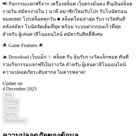
📢 กิจกรรมแจกฟรีจาก เครื่องสล็อต เว็บตรงมั่นคง คืนเงินสล็อต
รายวัน สมัครง่ายใน 1 นาที สมาชิกใหม่รับโปร รับโบนัสก่อน
หมดเขต! โปรสล็อตทุกวัน ♣️ สล็อตใหม่ล่าสุด รับรางวัลทันที
หลังสมัคร โบนัสจัดเต็มที่สุด พร้อม ระบบฝากถอนเร็วที่สุด
สำหรับ ผู้เล่นคาสิโนออนไลน์ สมัครรับสิทธิ์พิเศษ
🌟 Game Features 🌟
🔥 Download เว็บแม็ก ✨ สล็อต รับ ลุ้นรับรางวัลแจ็กพอต ทันที
ร่วมกิจกรรมแจกฟรีเงินรางวัล สำหรับ ผู้เล่นคาสิโนออนไลน์
ความปลอดภัยระดับสากล ไม่ควรพลาด!
Update on
4 December 2025
Slot
Fishing
Casino
Sports
Multi-player
ความปลอดภัยของข้อมูล