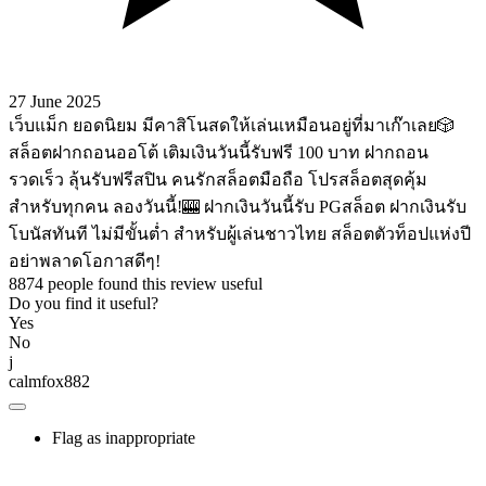
27 June 2025
เว็บแม็ก ยอดนิยม มีคาสิโนสดให้เล่นเหมือนอยู่ที่มาเก๊าเลย🎲
สล็อตฝากถอนออโต้ เติมเงินวันนี้รับฟรี 100 บาท ฝากถอน
รวดเร็ว ลุ้นรับฟรีสปิน คนรักสล็อตมือถือ โปรสล็อตสุดคุ้ม
สำหรับทุกคน ลองวันนี้!🎰 ฝากเงินวันนี้รับ PGสล็อต ฝากเงินรับ
โบนัสทันที ไม่มีขั้นต่ำ สำหรับผู้เล่นชาวไทย สล็อตตัวท็อปแห่งปี
อย่าพลาดโอกาสดีๆ!
8874 people found this review useful
Do you find it useful?
Yes
No
j
calmfox882
Flag as inappropriate