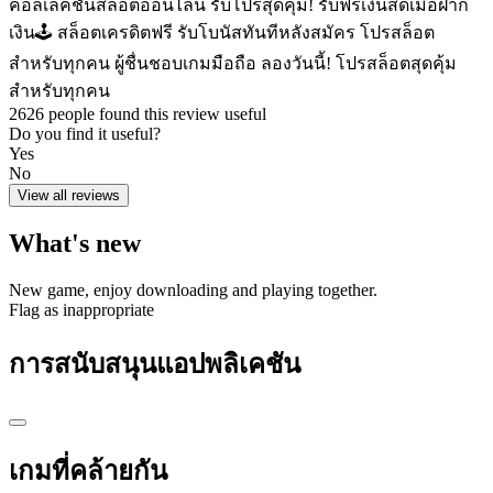
คอลเลคชั่นสล็อตออนไลน์ รับโปรสุดคุ้ม! รับฟรีเงินสดเมื่อฝาก
เงิน🕹️ สล็อตเครดิตฟรี รับโบนัสทันทีหลังสมัคร โปรสล็อต
สำหรับทุกคน ผู้ชื่นชอบเกมมือถือ ลองวันนี้! โปรสล็อตสุดคุ้ม
สำหรับทุกคน
2626 people found this review useful
Do you find it useful?
Yes
No
View all reviews
What's new
New game, enjoy downloading and playing together.
Flag as inappropriate
การสนับสนุนแอปพลิเคชัน
เกมที่คล้ายกัน