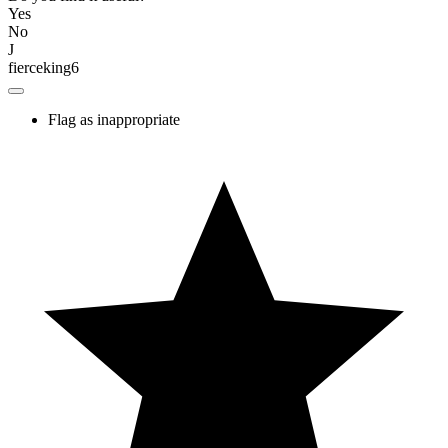
Yes
No
J
fierceking6
Flag as inappropriate