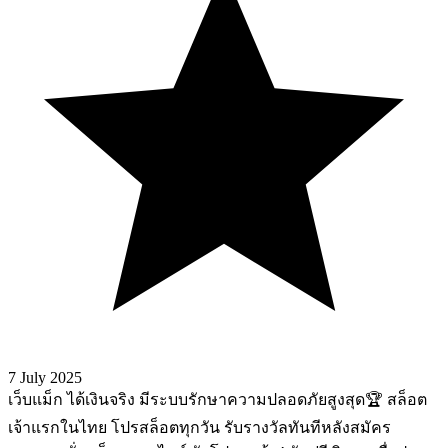
7 July 2025
เว็บแม็ก ได้เงินจริง มีระบบรักษาความปลอดภัยสูงสุด🏆 สล็อต
เจ้าแรกในไทย โปรสล็อตทุกวัน รับรางวัลทันทีหลังสมัคร