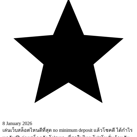
8 January 2026
เล่นเว็บสล็อตไหนดีที่สุด no minimum deposit แล้วโชคดี ได้กำไร