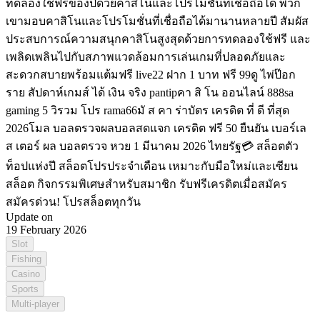
ทดลองใช้ฟรีของปีด้วยคาสิโนและโปรโมชั่นที่เชื่อถือได้ พวก
เขามอบคาสิโนและโปรโมชั่นที่เชื่อถือได้มานานหลายปี สัมผัส
ประสบการณ์ความสนุกคาสิโนสูงสุดด้วยการทดลองใช้ฟรี และ
เพลิดเพลินไปกับสภาพแวดล้อมการเล่นเกมที่ปลอดภัยและ
สะดวกสบายพร้อมแต้มฟรี live22 ฝาก 1 บาท ฟรี 99ดู ไพ่ป๊อก
ราย สัปดาห์เกมส์ ได้ เงิน จริง pantipคา สิ โน ออนไลน์ 888sa
gaming 5 วิรวม โปร rama66มั ส คา ร่าบัตร เครดิต ที่ ดี ที่สุด
2026โมล บอลตรวจผลบอลสดแจก เครดิต ฟรี 50 ยืนยัน เบอร์เล
ส เตอร์ ผล บอลตรวจ หวย 1 มีนาคม 2026 ไทยรัฐ💳 สล็อตตัว
ท็อปแห่งปี สล็อตโปรประจำเดือน เหมาะกับมือใหม่และเซียน
สล็อต กิจกรรมพิเศษสำหรับสมาชิก รับฟรีเครดิตเมื่อสมัคร
สมัครด่วน! โปรสล็อตทุกวัน
Update on
19 February 2026
Slot
Fishing
Casino
Sports
Multi-player