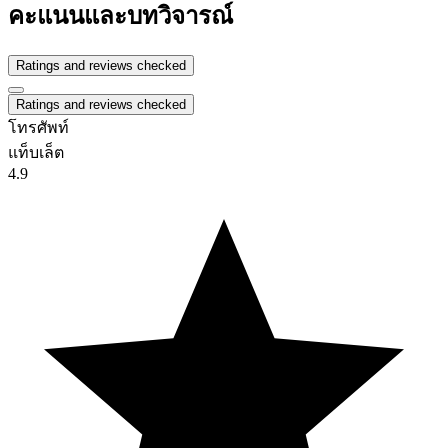
คะแนนและบทวิจารณ์
Ratings and reviews checked
Ratings and reviews checked
โทรศัพท์
แท็บเล็ต
4.9