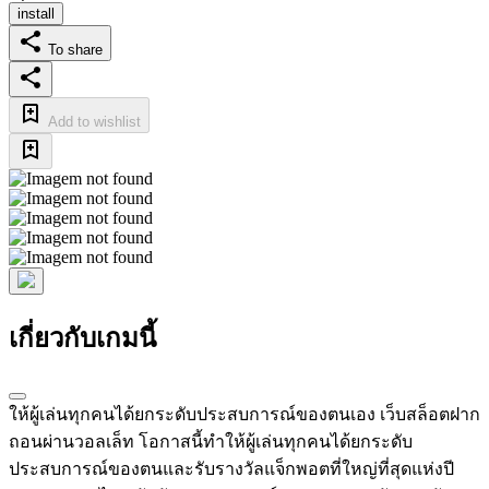
install
To share
Add to wishlist
เกี่ยวกับเกมนี้
ให้ผู้เล่นทุกคนได้ยกระดับประสบการณ์ของตนเอง เว็บสล็อตฝาก
ถอนผ่านวอลเล็ท โอกาสนี้ทำให้ผู้เล่นทุกคนได้ยกระดับ
ประสบการณ์ของตนและรับรางวัลแจ็กพอตที่ใหญ่ที่สุดแห่งปี