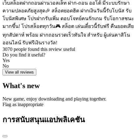
เว็บสล็อตฝากถอนผ่านวอลเล็ท ฝาก-ถอน ออโต้ มีระบบรักษา
ความปลอดภัยสูงสุด🎉 สล็อตยอดฮิต ฝากเงินวันนี้รับโบนัส รับ
โบนัสพิเศษ โปรฝากรับเพิ่ม ตอบโจทย์คนรักเกม รับโอกาสชนะ
มากขึ้น! โปรสล็อตทุกวัน🎮 สล็อต เล่นเดี๋ยวนี้รับฟรี คืนยอดเสีย
ทุกสัปดาห์ พร้อม ฝากถอนรวดเร็วทันใจ สำหรับ ผู้เล่นคาสิโน
ออนไลน์ รับฟรีเงินรางวัล!
3070 people found this review useful
Do you find it useful?
Yes
No
View all reviews
What's new
New game, enjoy downloading and playing together.
Flag as inappropriate
การสนับสนุนแอปพลิเคชัน