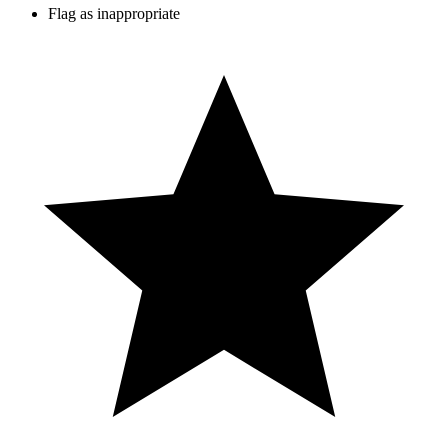
Flag as inappropriate