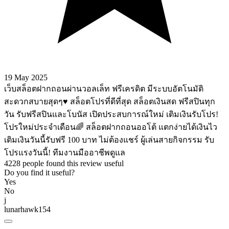
19 May 2025
เว็บสล็อตฝากถอนผ่านวอลเล็ท ฟรีเครดิต มีระบบอัตโนมัติ
สะดวกสบายสุดๆ♥️ สล็อตโปรที่ดีที่สุด สล็อตเงินสด ฟรีสปินทุก
วัน รับฟรีสปินและโบนัส เปิดประสบการณ์ใหม่ เติมเงินรับโปร!
โปรใหม่ประจำเดือน🌈 สล็อตฝากถอนออโต้ แตกง่ายได้เงินไว
เติมเงินวันนี้รับฟรี 100 บาท ไม่ต้องแชร์ ผู้เล่นสายกิจกรรม รับ
โปรแรงวันนี้! ทีมงานมืออาชีพดูแล
4228 people found this review useful
Do you find it useful?
Yes
No
j
lunarhawk154