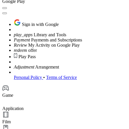
Google Play
Sign in with Google
play_apps
Library and Tools
Payment
Payments and Subscriptions
Review
My Activity on Google Play
redeem
offer
Play Pass
Adjustment
Arrangement
Personal Policy
•
Terms of Service
Game
Application
Film