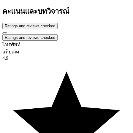
คะแนนและบทวิจารณ์
Ratings and reviews checked
Ratings and reviews checked
โทรศัพท์
แท็บเล็ต
4.9