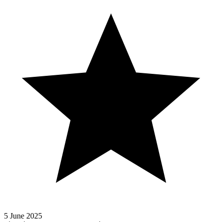
5 June 2025