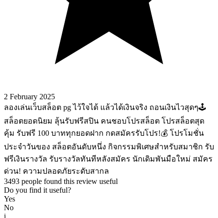
2 February 2025
ลองเล่นเว็บสล็อต pg ไว้ใจได้ แล้วได้เงินจริง ถอนเงินไวสุดๆ🕹️
สล็อตยอดนิยม ลุ้นรับฟรีสปิน คนชอบโปรสล็อต โปรสล็อตสุด
คุ้ม รับฟรี 100 บาททุกยอดฝาก กดสมัครรับโปร!💰 โปรโมชั่น
ประจำวันของ สล็อตอันดับหนึ่ง กิจกรรมพิเศษสำหรับสมาชิก รับ
ฟรีเงินรางวัล รับรางวัลทันทีหลังสมัคร นักเดิมพันมือใหม่ สมัคร
ด่วน! ความปลอดภัยระดับสากล
3493 people found this review useful
Do you find it useful?
Yes
No
j