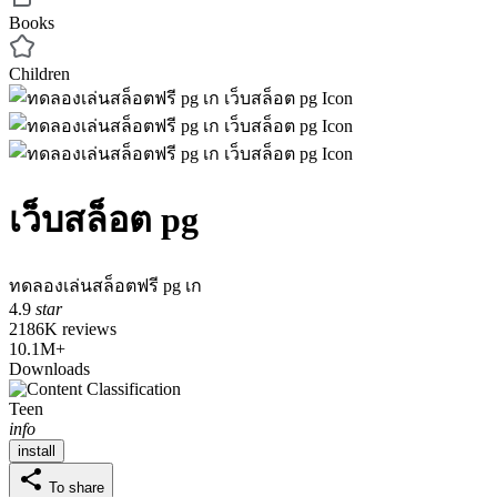
Books
Children
เว็บสล็อต pg
ทดลองเล่นสล็อตฟรี pg เก
4.9
star
2186K reviews
10.1M+
Downloads
Teen
info
install
To share