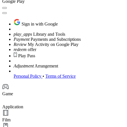
Google Play
Sign in with Google
play_apps
Library and Tools
Payment
Payments and Subscriptions
Review
My Activity on Google Play
redeem
offer
Play Pass
Adjustment
Arrangement
Personal Policy
•
Terms of Service
Game
Application
Film