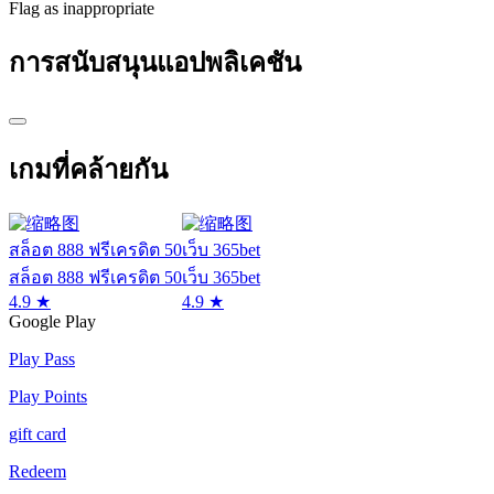
Flag as inappropriate
การสนับสนุนแอปพลิเคชัน
เกมที่คล้ายกัน
สล็อต 888 ฟรีเครดิต 50
เว็บ 365bet
สล็อต 888 ฟรีเครดิต 50
เว็บ 365bet
4.9 ★
4.9 ★
Google Play
Play Pass
Play Points
gift card
Redeem