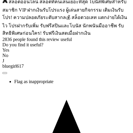
🎮 สล็อตออนไลน์ สล็อตที่คนเล่นเยอะที่สุด โบนัสพิเศษสำหรับ
สมาชิก VIP ฝากเงินรับโปรแรง ผู้เล่นสายกิจกรรม เติมเงินรับ
โปร! ความปลอดภัยระดับสากล💰 สล็อตวอเลท แตกง่ายได้เงิน
ไว โปรฝากรับเพิ่ม รับฟรีสปินและโบนัส นักพนันมืออาชีพ รับ
สิทธิพิเศษก่อนใคร! รับฟรีเงินสดเมื่อฝากเงิน
2836 people found this review useful
Do you find it useful?
Yes
No
J
bluegirl617
Flag as inappropriate