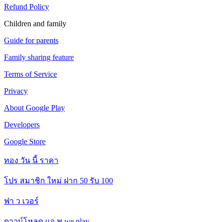
Refund Policy
Children and family
Guide for parents
Family sharing feature
Terms of Service
Privacy
About Google Play
Developers
Google Store
ทอง วัน นี้ ราคา
โปร สมาชิก ใหม่ ฝาก 50 รับ 100
ฟา ว เวอร์
ดาวน์โหลด แอ พ we play