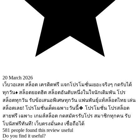
20 March 2026
เว็บวอเลท สล็อต เครดิตฟรี แจกโปรโมชั่นเยอะจริงๆ กดรับได้
ทุกวัน♦️ สล็อตยอดฮิต สล็อตอันดับหนึ่งในใจนักเดิมพัน โปร
สล็อตทุกวัน รับข้อเสนอพิเศษทุกวัน แฟนพันธุ์แท้สล็อตไทย เล่น
สล็อตเลย! โปรโมชั่นเด็ดเฉพาะวันนี้🍀 โปรโมชั่น โปรสล็อต
สายฟรี เฉพาะ เกมส์สล็อต กดสมัครรับโปร สมาชิกทุกคน รับ
โบนัสฟรีทันที! เว็บตรงมั่นคง เชื่อถือได้
581 people found this review useful
Do you find it useful?