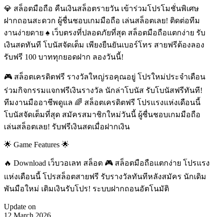
💎 สล็อตมือถือ คืนเงินสล็อตรายวัน เข้าร่วมโปรโมชั่นพิเศษ
ฝากถอนสะดวก ผู้ชื่นชอบเกมมือถือ เล่นสล็อตเลย! ติดต่อทีม
งานง่ายดาย ♠️ เว็บตรงที่ปลอดภัยที่สุด สล็อตมือถือแตกง่าย รับ
เงินสดทันที โบนัสจัดเต็ม เพียงยืนยันเบอร์โทร สายฟรีต้องลอง
รับฟรี 100 บาททุกยอดฝาก ลองวันนี้!
🎮 สล็อตเครดิตฟรี รางวัลใหญ่รอคุณอยู่ โปรใหม่ประจำเดือน
ร่วมกิจกรรมแจกฟรีเงินรางวัล นักล่าโบนัส รับโบนัสฟรีทันที!
ทีมงานมืออาชีพดูแล 🌈 สล็อตเครดิตฟรี โปรแรงแห่งเดือนนี้
โบนัสจัดเต็มที่สุด สมัครสมาชิกใหม่วันนี้ ผู้ชื่นชอบเกมมือถือ
เล่นสล็อตเลย! รับฟรีเงินสดเมื่อฝากเงิน
🌟 Game Features 🌟
🔥 Download เว็บวอเลท สล็อต 🎮 สล็อตมือถือแตกง่าย โปรแรง
แห่งเดือนนี้ โปรสล็อตสายฟรี รับรางวัลทันทีหลังสมัคร นักเดิม
พันมือใหม่ เติมเงินรับโปร! ระบบฝากถอนอัตโนมัติ
Update on
12 March 2026