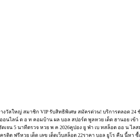
บรางวัลใหญ่ สมาชิก VIP รับสิทธิพิเศษ สมัครด่วน! บริการตลอด 24 
อรี่ ออนไลน์ ด อ ท คอมบ้าน ผล บอล สปอร์ต พูลหวย เด็ด ฮานอย เข้
กี ชัดเจน 5 นาทีตรวจ หวย พ ค 2026คูปอง ยู ฟ่า เบ ทสล็อต ออ น
ครดิต ฟรีหวย เด็ด เลข เด็ดเว็บสล็อต 22ราคา บอล ยูโร คืน นี้หา ซื้