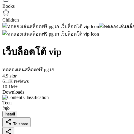
Books
Children
เว็บล็อตโต้ vip
ทดลองเล่นสล็อตฟรี pg เก
4.9
star
611K reviews
10.1M+
Downloads
Teen
info
install
To share