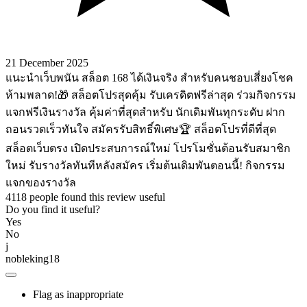
21 December 2025
แนะนำเว็บพนัน สล็อต 168 ได้เงินจริง สำหรับคนชอบเสี่ยงโชค
ห้ามพลาด!🎁 สล็อตโปรสุดคุ้ม รับเครดิตฟรีล่าสุด ร่วมกิจกรรม
แจกฟรีเงินรางวัล คุ้มค่าที่สุดสำหรับ นักเดิมพันทุกระดับ ฝาก
ถอนรวดเร็วทันใจ สมัครรับสิทธิ์พิเศษ🏆 สล็อตโปรที่ดีที่สุด
สล็อตเว็บตรง เปิดประสบการณ์ใหม่ โปรโมชั่นต้อนรับสมาชิก
ใหม่ รับรางวัลทันทีหลังสมัคร เริ่มต้นเดิมพันตอนนี้! กิจกรรม
แจกของรางวัล
4118 people found this review useful
Do you find it useful?
Yes
No
j
nobleking18
Flag as inappropriate