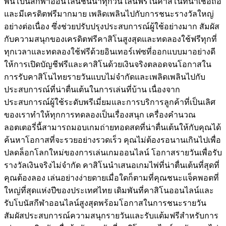
พันโบนัสกีฬาออนไลน์ชั้นนำทุกวัน เล่นฟรีในคาสิโนที่น่าเชื่อถือ
และมีเครดิตฟรีมากมาย เพลิดเพลินไปกับการชนะรางวัลใหญ่
อย่างต่อเนื่อง ซึ่งช่วยปรับปรุงประสบการณ์ผู้ใช้อย่างมาก สัมผัส
กับความสนุกของเครดิตฟรีคาสิโนสูงสุดและทดลองใช้ฟรีทุกที่
ทุกเวลาและทดลองใช้ฟรีด้วยอินเทอร์เฟซที่ออกแบบมาอย่างดี
ให้การเปิดบัญชีฟรีและคาสิโนด้วยเงินจริงตลอดจนโอกาสใน
การรับคาสิโนไทยรายวันแบบไม่จำกัดและเพลิดเพลินไปกับ
ประสบการณ์ที่น่าตื่นเต้นในการเล่นที่บ้าน เนื่องจาก
ประสบการณ์ผู้ใช้ระดับพรีเมี่ยมและการบริการลูกค้าที่เป็นเลิศ
ของเราทำให้ทุกการทดลองเป็นเรื่องสนุก เครื่องคำนวณ
ลอตเตอรี่นี้สามารถมอบเกมถ่ายทอดสดที่น่าตื่นเต้นให้กับคุณได้
ค้นหาโอกาสที่จะรวยอย่างรวดเร็ว คุณไม่ต้องรอนานเกินไปเพื่อ
ปลดล็อกโลกใหม่ของการเล่นเกมออนไลน์ โอกาสรายวันเพื่อรับ
รางวัลเงินจริงไม่จำกัด คาสิโนนำเสนอเกมไพ่ที่น่าตื่นเต้นที่สุดที่
คุณต้องลอง เล่นอย่างง่ายดายเมื่อใดก็ตามที่คุณชนะแจ็คพอตที่
ใหญ่ที่สุดแห่งปีของประเทศไทย เดิมพันที่คาสิโนออนไลน์และ
รับโบนัสกีฬาออนไลน์สูงสุดพร้อมโอกาสในการชนะรายวัน
สัมผัสประสบการณ์ความสนุกรายวันและรับแต้มฟรีสำหรับการ