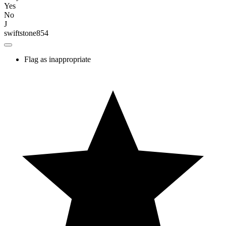
Yes
No
J
swiftstone854
Flag as inappropriate