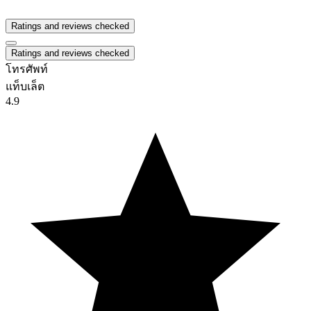
Ratings and reviews checked
Ratings and reviews checked
โทรศัพท์
แท็บเล็ต
4.9