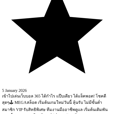
5 January 2026
เข้าไปเล่นเว็บบอล 365 ได้กำไร แป๊บเดียว ได้แจ็คพอต! โชคดี
สุดๆ🕹️ MEGAสล็อต เริ่มต้นเกมใหม่วันนี้ ลุ้นรับ ไม่มีขั้นต่ำ
สมาชิก VIP รับสิทธิพิเศษ ทีมงานมืออาชีพดูแล เริ่มต้นเดิมพัน