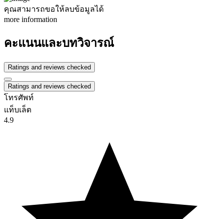
คุณสามารถขอให้ลบข้อมูลได้
more information
คะแนนและบทวิจารณ์
Ratings and reviews checked
Ratings and reviews checked
โทรศัพท์
แท็บเล็ต
4.9