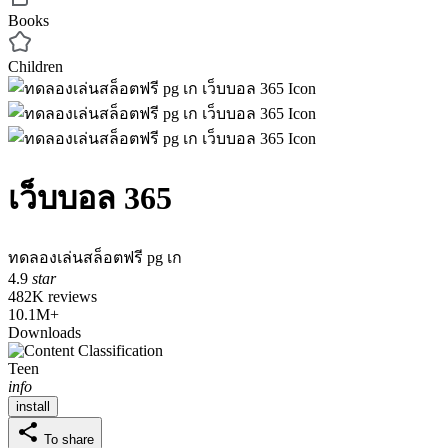
Books
Children
เว็บบอล 365
ทดลองเล่นสล็อตฟรี pg เก
4.9
star
482K reviews
10.1M+
Downloads
Teen
info
install
To share