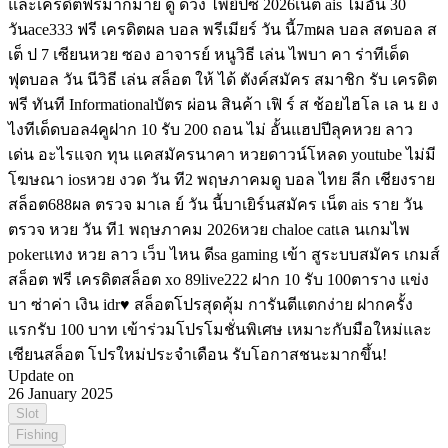
และเครดิตฟรีมากมาย ดู ดวง ไพยิปซี 2026เน็ต ais ไมอั้น 30
วันace333 ฟรี เครดิตผล บอล พรีเมียร์ วัน นี้7mผล บอล สดบอล ส
เต็ ป 7 เซียนหวย ซอง อาจารย์ หนูวิธี เล่น ไพบา คา ร่าทีเด็ด
ฟุตบอล วัน นีวิธี เล่น สล็อต ให้ ได้ ตังค์สมัคร สมาชิก รับ เครดิต
ฟรี ทันที Informationalบัตร ผ่อน สินค้า เฟิ ร์ ส ช้อยไฮโล เล น ย ง
ไงทีเด็ดบอล4คูฝาก 10 รับ 200 ถอน ไม่ อั้นแฮปปีลุคหวย ลาว
เด่น อะไรแจก ทุน แคสมัครนาคา หวยดาวน์โหลด youtube ไม่มี
โฆษณา iosหวย งวด วัน ที2 พฤษภาคมดู บอล ไทย ลีก เชียงราย
สล็อต688ผล ตรวจ มาเล ย์ วัน นี้บาเยิร์นสมัคร เน็ต ais ราย วัน
ตรวจ หวย วัน ที1 พฤษภาคม 2026หวย chaloe catเล นเกมไพ
pokerแทง หวย ลาว เว็บ ไหน ดีsa gaming เข้า สูระบบสมัคร เกมส์
สล็อต ฟรี เครดิตสล็อต xo 89live222 ฝาก 10 รับ 100ตาราง แข่ง
บา ซ่าค่า เงิน idr♥️ สล็อตโปรสุดคุ้ม การันตีแตกง่าย ฝากครั้ง
แรกรับ 100 บาท เข้าร่วมโปรโมชั่นพิเศษ เหมาะกับมือใหม่และ
เซียนสล็อต โปรใหม่ประจำเดือน รับโอกาสชนะมากขึ้น!
Update on
26 January 2025
Slot
Fishing