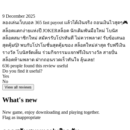
9 December 2025
ลองเล่นเว็บบอล 365 fast payout แล้วได้เงินจริง ถอนเงินไวสุดๆ🎮
สล็อตแตกง่ายแห่งปี JOKERสล็อต นักเดิมพันมือใหม่ โบนัส
สล็อตสมาชิกใหม่ สมัครรับโปรทันที ไม่ควรพลาด! รับข้อเสนอ
สุดคุ้ม🎲 พบกับโปรโมชั่นสุดคุ้มของ สล็อตใหม่ล่าสุด รับฟรีเงิน
รางวัล โบนัสจัดเต็ม ร่วมกิจกรรมแจกฟรีเงินรางวัล สายปั่น
สล็อตห้ามพลาด ฝากถอนรวดเร็วทันใจ ลุ้นเลย!
636 people found this review useful
Do you find it useful?
Yes
No
View all reviews
What's new
New game, enjoy downloading and playing together.
Flag as inappropriate