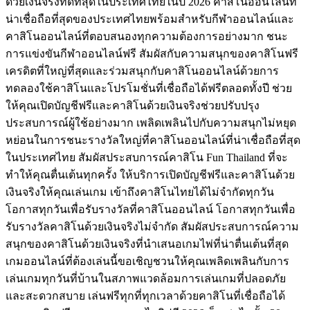
ด้วยเงินจริงที่ดีที่สุดในประเทศไทยในปี 2026 คาสิโนออนไลน์ที่
น่าเชื่อถือที่สุดของประเทศไทยพร้อมสำหรับกีฬาออนไลน์และ
คาสิโนออนไลน์ที่ตอบสนองทุกความต้องการอย่างมาก ชนะ
การแข่งขันกีฬาออนไลน์ฟรี สัมผัสกับความสนุกของคาสิโนฟรี
เครดิตที่ใหญ่ที่สุดและร่วมสนุกกับคาสิโนออนไลน์ด้วยการ
ทดลองใช้คาสิโนและโปรโมชั่นที่เชื่อถือได้ฟรีตลอดทั้งปี ช่วย
ให้คุณเปิดบัญชีฟรีและคาสิโนด้วยเงินจริงช่วยปรับปรุง
ประสบการณ์ผู้ใช้อย่างมาก เพลิดเพลินไปกับความสนุกไม่หยุด
หย่อนในการชนะรางวัลใหญ่ที่คาสิโนออนไลน์ที่น่าเชื่อถือที่สุด
ในประเทศไทย สัมผัสประสบการณ์คาสิโน Fun Thailand ที่จะ
ทำให้คุณตื่นเต้นทุกครั้ง ให้บริการเปิดบัญชีฟรีและคาสิโนด้วย
เงินจริงให้คุณเล่นเกม เข้าถึงคาสิโนไทยได้ไม่จำกัดทุกวัน
โอกาสทุกวันเพื่อรับรางวัลที่คาสิโนออนไลน์ โอกาสทุกวันเพื่อ
รับรางวัลคาสิโนด้วยเงินจริงไม่จำกัด สัมผัสประสบการณ์ความ
สนุกของคาสิโนด้วยเงินจริงที่นำเสนอเกมไพ่ที่น่าตื่นเต้นที่สุด
เกมออนไลน์ที่ต้องเล่นนี้ขอเชิญชวนให้คุณเพลิดเพลินกับการ
เล่นเกมทุกวันที่บ้านในสภาพแวดล้อมการเล่นเกมที่ปลอดภัย
และสะดวกสบาย เล่นฟรีทุกที่ทุกเวลาด้วยคาสิโนที่เชื่อถือได้