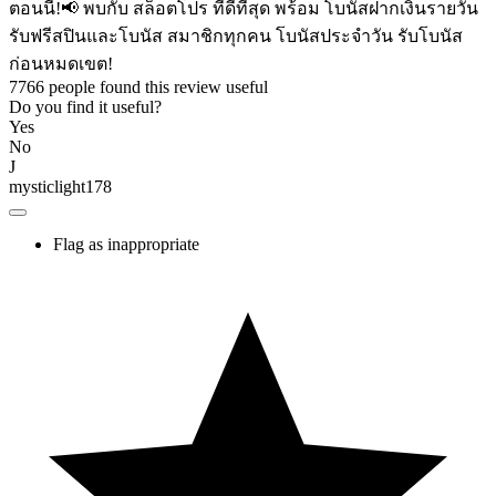
ตอนนี้!📢 พบกับ สล็อตโปร ที่ดีที่สุด พร้อม โบนัสฝากเงินรายวัน
รับฟรีสปินและโบนัส สมาชิกทุกคน โบนัสประจำวัน รับโบนัส
ก่อนหมดเขต!
7766 people found this review useful
Do you find it useful?
Yes
No
J
mysticlight178
Flag as inappropriate