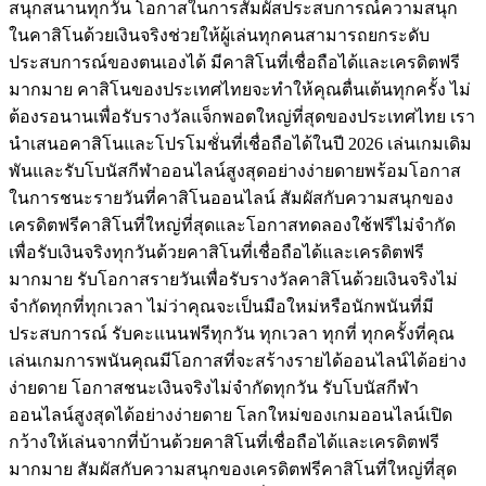
สนุกสนานทุกวัน โอกาสในการสัมผัสประสบการณ์ความสนุก
ในคาสิโนด้วยเงินจริงช่วยให้ผู้เล่นทุกคนสามารถยกระดับ
ประสบการณ์ของตนเองได้ มีคาสิโนที่เชื่อถือได้และเครดิตฟรี
มากมาย คาสิโนของประเทศไทยจะทำให้คุณตื่นเต้นทุกครั้ง ไม่
ต้องรอนานเพื่อรับรางวัลแจ็กพอตใหญ่ที่สุดของประเทศไทย เรา
นำเสนอคาสิโนและโปรโมชั่นที่เชื่อถือได้ในปี 2026 เล่นเกมเดิม
พันและรับโบนัสกีฬาออนไลน์สูงสุดอย่างง่ายดายพร้อมโอกาส
ในการชนะรายวันที่คาสิโนออนไลน์ สัมผัสกับความสนุกของ
เครดิตฟรีคาสิโนที่ใหญ่ที่สุดและโอกาสทดลองใช้ฟรีไม่จำกัด
เพื่อรับเงินจริงทุกวันด้วยคาสิโนที่เชื่อถือได้และเครดิตฟรี
มากมาย รับโอกาสรายวันเพื่อรับรางวัลคาสิโนด้วยเงินจริงไม่
จำกัดทุกที่ทุกเวลา ไม่ว่าคุณจะเป็นมือใหม่หรือนักพนันที่มี
ประสบการณ์ รับคะแนนฟรีทุกวัน ทุกเวลา ทุกที่ ทุกครั้งที่คุณ
เล่นเกมการพนันคุณมีโอกาสที่จะสร้างรายได้ออนไลน์ได้อย่าง
ง่ายดาย โอกาสชนะเงินจริงไม่จำกัดทุกวัน รับโบนัสกีฬา
ออนไลน์สูงสุดได้อย่างง่ายดาย โลกใหม่ของเกมออนไลน์เปิด
กว้างให้เล่นจากที่บ้านด้วยคาสิโนที่เชื่อถือได้และเครดิตฟรี
มากมาย สัมผัสกับความสนุกของเครดิตฟรีคาสิโนที่ใหญ่ที่สุด