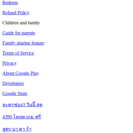
Redeem
Refund Policy
Children and family
Guide for parents
Family sharing feature
Terms of Service
Privacy
About Google Play
Developers
Google Store
ละครช่อง3 วันนี้ สด
4399 โหลด เกม ฟรี
สูตร บา คา ร้า