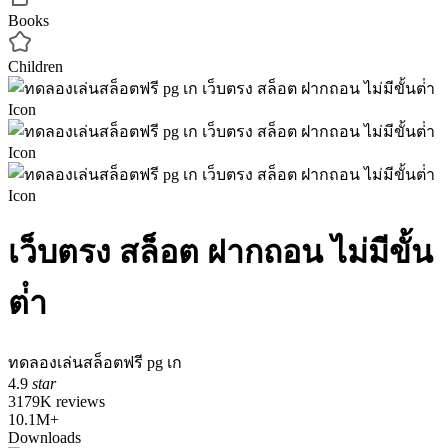
Books
Children
เว็บตรง สล็อต ฝากถอน ไม่มีขั้น
ต่ํา
ทดลองเล่นสล็อตฟรี pg เก
4.9
star
3179K reviews
10.1M+
Downloads