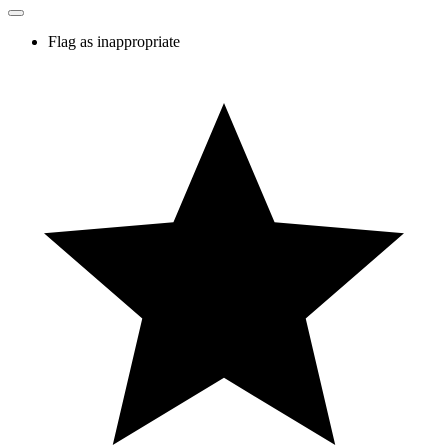
Flag as inappropriate