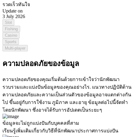
รวดเร็วทันใจ
Update on
3 July 2026
Slot
Fishing
Casino
Sports
Multi-player
ความปลอดภัยของข้อมูล
ความปลอดภัยของคุณเริ่มต้นด้วยการเข้าใจว่านักพัฒนา
รวบรวมและแบ่งปันข้อมูลของคุณอย่างไร.
แนวทางปฏิบัติด้าน
ความปลอดภัยและความเป็นส่วนตัวของข้อมูลอาจแตกต่างกัน
ไป ขึ้นอยู่กับการใช้งาน ภูมิภาค และอายุ
ข้อมูลต่อไปนี้จัดทำ
โดยนักพัฒนา ซึ่งอาจได้รับการอัปเดตเป็นระยะๆ
ข้อมูลจะไม่ถูกแบ่งปันกับบุคคลที่สาม
เรียนรู้เพิ่มเติมเกี่ยวกับวิธีที่นักพัฒนาประกาศการแบ่งปัน