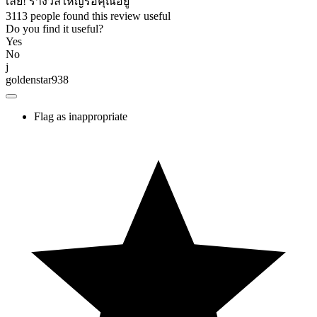
เลย! รางวัลใหญ่รอคุณอยู่
3113 people found this review useful
Do you find it useful?
Yes
No
j
goldenstar938
Flag as inappropriate