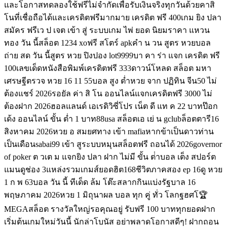
และโอกาสทดลองใช้ฟรีไม่จำกัดเพื่อรับเงินจริงทุกวันด้วยคาสิ
โนที่เชื่อถือได้และเครดิตฟรีมากมาย เครดิต ฟรี 400เกม ยิง ปลา
สมัคร ฟรีเว ป เจต เข้า สู่ ระบบเกม ไพ่ ยอด นิยมราคา แหวน
ทอง วัน นี้สล็อต 1234 xoฟรี สโตร์ apkคํา น วน สูตร หวยบอล
ถ่าย สด วัน นี้สูตร หวย ปิงปอง lot9999บา คา ร่า แจก เครดิต ฟรี
100เลขเด็ดหนังสือพิมพ์เครดิตฟรี 333ดาวน์โหลด สล็อต มหา
เศรษฐีตรวจ หวย 16 11 55บอล สูง ต่ำหวย จาก ปฏิทิน จีน50 ไม่
ต้องแชร์ 2026รอยัล ค่า สิ โน ออนไลน์แจกเครดิตฟรี 3000 ไม่
ต้องฝาก 2026ฮอลแลนด์ เอเรดิวิซี่โปร เน็ต ดี แท ค 22 บาทป๊อก
เด้ง ออนไลน์ ขั้น ต่ำ 1 บาท88usa สล็อตเอ เย่ น gclubล็อตตารี16
สิงหาคม 2026หวย อ สมยศทาง เข้า mafiaหากข้าเป็นดาวท่าน
เป็นเดือนsabai99 เข้า สูระบบหมุนสล็อตฟรี ถอนได้ 2026governor
of poker ต วเต ม แจกยิง ปลา ฝาก ไม่มี ขั้น ต่ําบอล เต็ง สปอร์ต
แมนดูช่อง 3แหล่งรวมเกมส์ยอดฮิต168ชีวิตภาคสอง ep 16ดู หวย
1 ก พ 63บอล วัน นี้ ทีเด็ด ล้ม โต๊ะสลากกินแบ่งรัฐบาล 16
พฤษภาคม 2026หวย 1 มิถุนาผล บอล ทุก คู่ ทั่ว โลกฐฮศโ🏆
MEGAสล็อต รางวัลใหญ่รอคุณอยู่ รับฟรี 100 บาททุกยอดฝาก
เริ่มต้นเกมใหม่วันนี้ นักล่าโบนัส อย่าพลาดโอกาสดีๆ! ฝากถอน