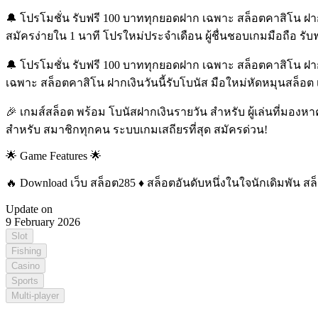
🔔 โปรโมชั่น รับฟรี 100 บาททุกยอดฝาก เฉพาะ สล็อตคาสิโน ฝากเ
สมัครง่ายใน 1 นาที โปรใหม่ประจำเดือน ผู้ชื่นชอบเกมมือถือ รั
🔔 โปรโมชั่น รับฟรี 100 บาททุกยอดฝาก เฉพาะ สล็อตคาสิโน ฝากเ
เฉพาะ สล็อตคาสิโน ฝากเงินวันนี้รับโบนัส มือใหม่หัดหมุนสล็อต
🎉 เกมส์สล็อต พร้อม โบนัสฝากเงินรายวัน สำหรับ ผู้เล่นที่มองหาคว
สำหรับ สมาชิกทุกคน ระบบเกมเสถียรที่สุด สมัครด่วน!
🌟 Game Features 🌟
🔥 Download เว็บ สล็อต285 ♦️ สล็อตอันดับหนึ่งในใจนักเดิมพัน 
Update on
9 February 2026
Slot
Fishing
Casino
Sports
Multi-player