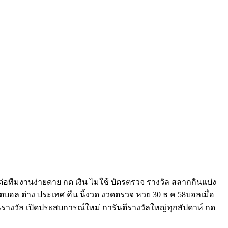
ต่อทีมงานง่ายดาย กด เงิน ไมใช้ บัตรตรวจ รางวัล สลากกินแบ่ง
ุตบอล ต่าง ประเทศ คืน นี้งวด งวดตรวจ หวย 30 ธ ค 58บอลเมื่อ
งินรางวัล เปิดประสบการณ์ใหม่ การันตีรางวัลใหญ่ทุกสัปดาห์ กด