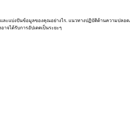
และแบ่งปันข้อมูลของคุณอย่างไร.
แนวทางปฏิบัติด้านความปลอดภั
่งอาจได้รับการอัปเดตเป็นระยะๆ