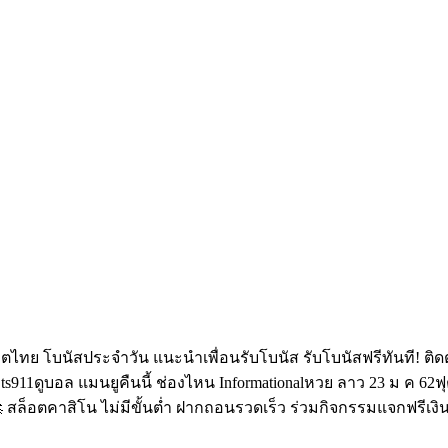
ตไทย โบนัสประจำวัน แนะนำเพื่อนรับโบนัส รับโบนัสฟรีทันที! ติด
s911ดูบอล แมนยูคืนนี้ ช่องไหน Informationalหวย ลาว 23 ม ค 62ฟ
ฐ🚀 สล็อตคาสิโน ไม่มีขั้นต่ำ ฝากถอนรวดเร็ว ร่วมกิจกรรมแจกฟรีเ