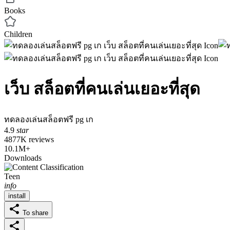
Books
Children
เว็บ สล็อตที่คนเล่นเยอะที่สุด
ทดลองเล่นสล็อตฟรี pg เก
4.9
star
4877K reviews
10.1M+
Downloads
Teen
info
install
To share