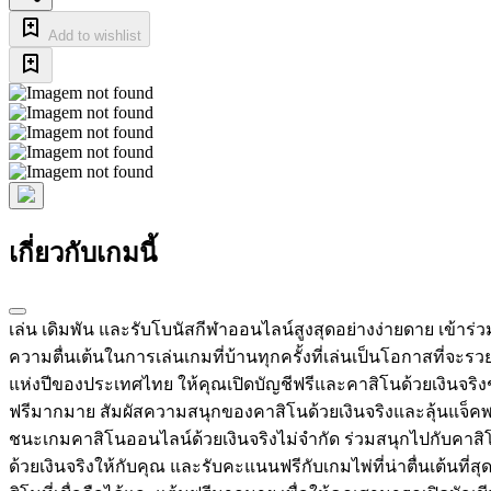
Add to wishlist
เกี่ยวกับเกมนี้
เล่น เดิมพัน และรับโบนัสกีฬาออนไลน์สูงสุดอย่างง่ายดาย เข้าร่ว
ความตื่นเต้นในการเล่นเกมที่บ้านทุกครั้งที่เล่นเป็นโอกาสที่จะร
แห่งปีของประเทศไทย ให้คุณเปิดบัญชีฟรีและคาสิโนด้วยเงินจริงช
ฟรีมากมาย สัมผัสความสนุกของคาสิโนด้วยเงินจริงและลุ้นแจ็ค
ชนะเกมคาสิโนออนไลน์ด้วยเงินจริงไม่จำกัด ร่วมสนุกไปกับคาสิโนด
ด้วยเงินจริงให้กับคุณ และรับคะแนนฟรีกับเกมไพ่ที่น่าตื่นเต้น