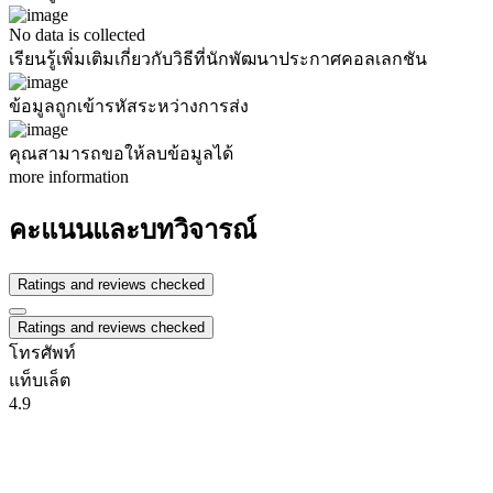
No data is collected
เรียนรู้เพิ่มเติมเกี่ยวกับวิธีที่นักพัฒนาประกาศคอลเลกชัน
ข้อมูลถูกเข้ารหัสระหว่างการส่ง
คุณสามารถขอให้ลบข้อมูลได้
more information
คะแนนและบทวิจารณ์
Ratings and reviews checked
Ratings and reviews checked
โทรศัพท์
แท็บเล็ต
4.9