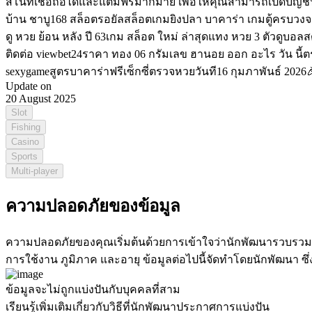
สิโนที่เชื่อถือได้และแต้มฟรีมากมาย เพื่อให้คุณสามารถเปิดบัญชีฟ
บ้าน ชาบู168 สล็อตรอยัลสล็อตเกมยิงปลา บาคาร่า เกมตู้ครบวงจร
ดู หวย ย้อน หลัง ปี 63เกม สล็อต ใหม่ ล่าสุดแทง หวย 3 ตัวดูบอลสด
ติดต่อ viewbet24ราคา ทอง 06 กรัมเลข ฮานอย ออก อะไร วัน นี้ต
sexygameสูตรบาคาร่าฟรีเซ็กซี่ตรวจหวยวันที16 กุมภาพันธ์ 2026
Update on
20 August 2025
Slot
Fishing
Casino
Sports
Multi-player
ความปลอดภัยของข้อมูล
ความปลอดภัยของคุณเริ่มต้นด้วยการเข้าใจว่านักพัฒนารวบรวม
การใช้งาน ภูมิภาค และอายุ
ข้อมูลต่อไปนี้จัดทำโดยนักพัฒนา ซึ
ข้อมูลจะไม่ถูกแบ่งปันกับบุคคลที่สาม
เรียนรู้เพิ่มเติมเกี่ยวกับวิธีที่นักพัฒนาประกาศการแบ่งปัน