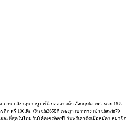
ปล ภาษา อังกฤษกาบู เวร์ดี บอลแข่งม้า อังกฤษkapook หวย 16 8
ต ฟรี 100เติม เงิน ufa365ยีกี เจษฎา เบ ททาง เข้า ufatwin79
อะที่สุดในไทย รับโค้ดเครดิตฟรี รับฟรีเครดิตเมื่อสมัคร สมาชิก