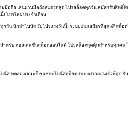
เกมมือถือ เล่นผ่านมือถือสะดวกสุด โปรสล็อตทุกวัน สมัครรับสิทธิ
นนี้! โปรใหม่ประจำเดือน
ทุกวัน นักล่าโบนัส รับโปรแรงวันนี้! ระบบเกมเสถียรที่สุด 🌈 สล
โบนัส สำหรับ คอลเลคชั่นสล็อตออนไลน์ โปรสล็อตสุดคุ้มสำหรับทุก
โบนัส ทดลองเล่นฟรี คนชอบโบนัสสล็อต ระบบฝากถอนเร็วที่สุด รับโ