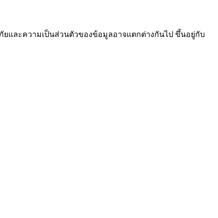
ยและความเป็นส่วนตัวของข้อมูลอาจแตกต่างกันไป ขึ้นอยู่กับ