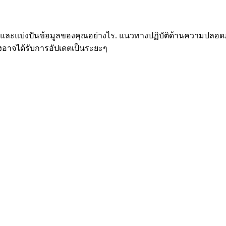
และแบ่งปันข้อมูลของคุณอย่างไร.
แนวทางปฏิบัติด้านความปลอดภั
่งอาจได้รับการอัปเดตเป็นระยะๆ