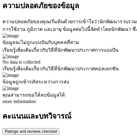
ความปลอดภัยของข้อมูล
ความปลอดภัยของคุณเริ่มต้นด้วยการเข้าใจว่านักพัฒนารวบรวม
การใช้งาน ภูมิภาค และอายุ
ข้อมูลต่อไปนี้จัดทำโดยนักพัฒนา ซึ
ข้อมูลจะไม่ถูกแบ่งปันกับบุคคลที่สาม
เรียนรู้เพิ่มเติมเกี่ยวกับวิธีที่นักพัฒนาประกาศการแบ่งปัน
No data is collected
เรียนรู้เพิ่มเติมเกี่ยวกับวิธีที่นักพัฒนาประกาศคอลเลกชัน
ข้อมูลถูกเข้ารหัสระหว่างการส่ง
คุณสามารถขอให้ลบข้อมูลได้
more information
คะแนนและบทวิจารณ์
Ratings and reviews checked