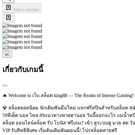
Add to wishlist
เกี่ยวกับเกมนี้
🔥 Welcome to เว็บ สล็อต king88 — The Realm of Intense Gaming!
💎 สล็อตยอดนิยม นักเดิมพันมือใหม่ แจกฟรีสปินสำหรับสล็อต สมั
59ทีเด็ด บอล ไหล 89แนวทางหวยฮานอย วันนี้ออกอะไร แม่น้ำหนึ่งตา
สล็อต ออนไลน์สล็อต รับ โบนัส ฟรีufaz7 เข้า สูระบบดู มวย สด ว
VIP รับสิทธิพิเศษ เริ่มต้นเดิมพันตอนนี้! โปรสล็อตสายฟรี