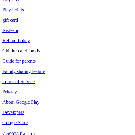
Play Points
gift card
Redeem
Refund Policy
Children and family
Guide for parents
Family sharing feature
Terms of Service
Privacy
About Google Play
Developers
Google Store
sbo9998 ยิง ปลา