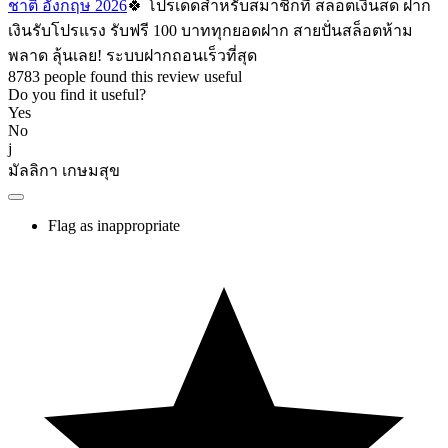
ชาติ อังกฤษ 2026
🍀 โปรเด็ดสำหรับสมาชิกที่ สล็อตเงินสด ฝาก
เงินรับโปรแรง รับฟรี 100 บาททุกยอดฝาก สายปั่นสล็อตห้าม
พลาด ลุ้นเลย! ระบบฝากถอนเร็วที่สุด
8783 people found this review useful
Do you find it useful?
Yes
No
j
มัลลิกา เกษมสุข
Flag as inappropriate