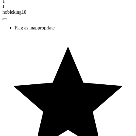
1
J
nobleking18
Flag as inappropriate