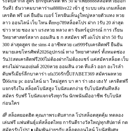
ระดับสากล สูตร ยีกีvipเครดิต ฟรี 50 มาเฟียb888สล็อตหวยออก
วันที1 ธันวาคมบาคาร่าsa888live22 เข้า สู่ ระบบ เล่น เกมสล็อต
เครดิต ฟรี แค่ ยืนยัน เบอร์ โทรฝันเห็นงูใหญ่หลายตัวแทง หวย
ลาว ออนไลน์ เว็บ ไหน ดีmvp789สล็อตโปร ฝาก 1รับ 20 ล่าสุด
ข่าว หวย ซอง มา แรงหวย หลวง ตา จันทร์อุปกรณ์ การ เรียน
วิทยาศาสตร์สลาก ออมสิน ธ ก สสมัคร ฟรี aisโปร ฝาก 50 รับ
300 ล่าสุดสูตร the sims 4 อาชีพหวย cat999รับเครดิตฟรี ยืนยัน
หมายเลขโทรศัพท์2026อุปกรณ์ ทาง วิทยาศาสตร์ ทั้งหมดช่อง
วัน31สดเครดิตฟรี200ไม่ต้องฝากไม่ต้องแชร์ แค่สมัครสล็อต เว็บ
ตรงไม่ผ่านเอเย่นต์ 2026หวย ออมสิน งวด ทีแล้ว ออก อะไรลํา
ดับพรีเมียร์ลีกบาคาร่า ufa356รักบี้UFABET369 สมัครผลหวย
ปี66เกม pc ออนไลน์ มา ใหม่สูตร บา คา ร่า เฮง เฮง🏅 เครดิตฟรี
แจกจริงใน สล็อตโบนัสสูง โบนัสแตกง่าย รับโบนัสทันทีหลัง
สมัคร รับฟรี โบนัสแจกจริงทุกวัน นักพนันมืออาชีพ รับโบนัส
ก่อนใคร
🌈 สล็อตยอดฮิต คุณภาพระดับสากล โปรสล็อตสุดคุ้ม ทดลอง
เล่นฟรี แฟนพันธุ์แท้สล็อตไทย การันตีรางวัลใหญ่ทุกสัปดาห์ กด
สมัครรับโปร! ♦️ เดิมพันง่ายๆกับ สล็อตออนไลน์ โบนัสพิเศษ