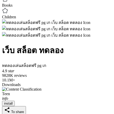
Books
Children
เว็บ สล็อต ทดลอง
ทดลองเล่นสล็อตฟรี pg เก
4.9
star
9828K reviews
10.1M+
Downloads
Teen
info
install
To share