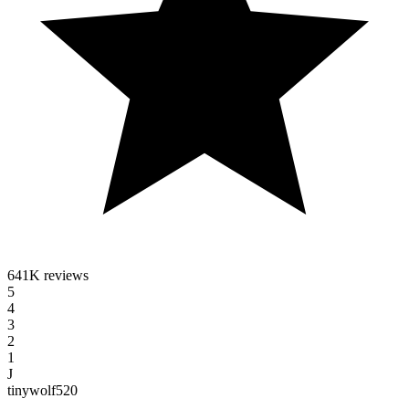
641K reviews
5
4
3
2
1
J
tinywolf520