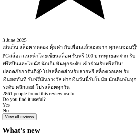
3 June 2025
เล่นเว็บ สล็อต ทดลอง คุ้มค่า กับเพื่อนแล้วเฮงมาก ทุกคนชอบ🏆
PGสล็อต แนะนำโดยเซียนสล็อต รับฟรี 100 บาททุกยอดฝาก รับ
ฟรีสปินและโบนัส นักเดิมพันทุกระดับ เข้าร่วมรับฟรีสปิน!
ปลอดภัยการันตี🤑 โปรสล็อตสำหรับสายฟรี สล็อตวอเลท รับ
เงินสดทันที รับฟรีเงินรางวัล ฝากเงินวันนี้รับโบนัส นักเดิมพันทุก
ระดับ คลิกเลย! โปรสล็อตทุกวัน
2861 people found this review useful
Do you find it useful?
Yes
No
View all reviews
What's new