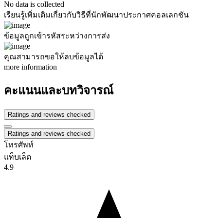
No data is collected
เรียนรู้เพิ่มเติมเกี่ยวกับวิธีที่นักพัฒนาประกาศคอลเลกชัน
ข้อมูลถูกเข้ารหัสระหว่างการส่ง
คุณสามารถขอให้ลบข้อมูลได้
more information
คะแนนและบทวิจารณ์
Ratings and reviews checked
Ratings and reviews checked
โทรศัพท์
แท็บเล็ต
4.9