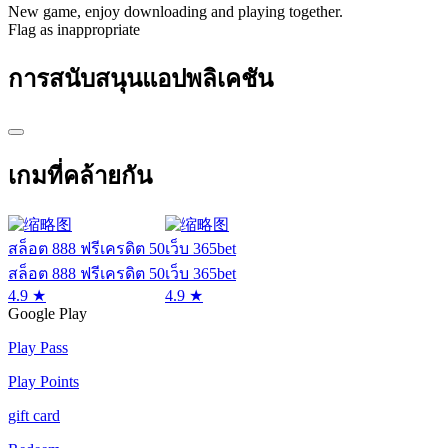
New game, enjoy downloading and playing together.
Flag as inappropriate
การสนับสนุนแอปพลิเคชัน
เกมที่คล้ายกัน
สล็อต 888 ฟรีเครดิต 50
เว็บ 365bet
สล็อต 888 ฟรีเครดิต 50
เว็บ 365bet
4.9 ★
4.9 ★
Google Play
Play Pass
Play Points
gift card