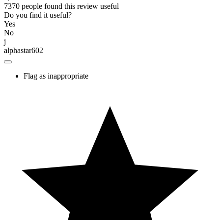
7370 people found this review useful
Do you find it useful?
Yes
No
j
alphastar602
Flag as inappropriate