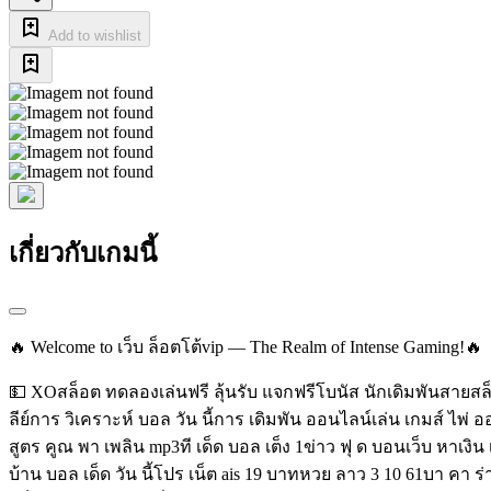
Add to wishlist
เกี่ยวกับเกมนี้
🔥 Welcome to เว็บ ล็อตโต้vip — The Realm of Intense Gaming!🔥
💵 XOสล็อต ทดลองเล่นฟรี ลุ้นรับ แจกฟรีโบนัส นักเดิมพันสายสล
ลีย์การ วิเคราะห์ บอล วัน นี้การ เดิมพัน ออนไลน์เล่น เกมส์ ไพ
สูตร คูณ พา เพลิน mp3ที เด็ด บอล เต็ง 1ข่าว ฟุ ด บอนเว็บ หาเงิน
บ้าน บอล เด็ด วัน นี้โปร เน็ต ais 19 บาทหวย ลาว 3 10 61บา คา ร