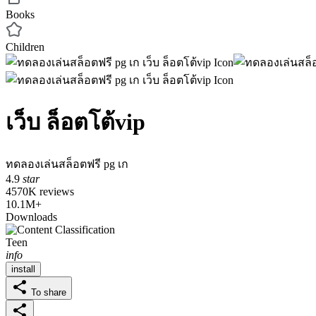
Books
Children
เว็บ ล็อตโต้vip
ทดลองเล่นสล็อตฟรี pg เก
4.9
star
4570K reviews
10.1M+
Downloads
Teen
info
install
To share