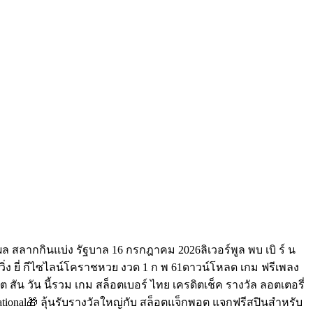
 สลากกินแบ่ง รัฐบาล 16 กรกฎาคม 2026ลิเวอร์พูล พบ เบิ ร์ น
 วิ่ง ยี่ กีไซไลน์โคราชหวย งวด 1 ก พ 61ดาวน์โหลด เกม ฟรีเพลง
ัต สัน วัน นี้รวม เกม สล็อตเบอร์ ไทย เครดิตเช็ค รางวัล ลอตเตอรี่
rmational🎁 ลุ้นรับรางวัลใหญ่กับ สล็อตแจ็กพอต แจกฟรีสปินสำหรับ