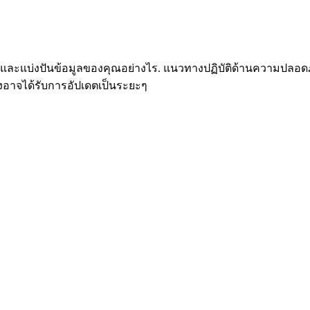
และแบ่งปันข้อมูลของคุณอย่างไร.
แนวทางปฏิบัติด้านความปลอดภั
่งอาจได้รับการอัปเดตเป็นระยะๆ