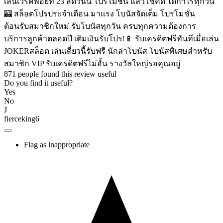
เล่นเวิร์คพอยท์ 23 สดวันนี้ โปรโมชั่น แล้วโชคดี ได้กำไรทุกวัน
🎰 สล็อตโปรประจำเดือน มาแรง โบนัสจัดเต็ม โปรโมชั่น
ต้อนรับสมาชิกใหม่ รับโบนัสทุกวัน ครบทุกความต้องการ
บริการลูกค้าตลอดปี เติมเงินรับโปร!📱 รับเครดิตฟรีทันทีเมื่อเล่น
JOKERสล็อต เล่นเดี๋ยวนี้รับฟรี นักล่าโบนัส โบนัสพิเศษสำหรับ
สมาชิก VIP รับเครดิตฟรีไม่อั้น รางวัลใหญ่รอคุณอยู่
871 people found this review useful
Do you find it useful?
Yes
No
J
fierceking6
Flag as inappropriate