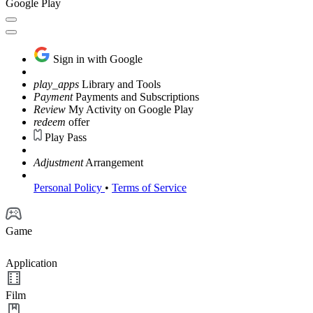
Google Play
Sign in with Google
play_apps
Library and Tools
Payment
Payments and Subscriptions
Review
My Activity on Google Play
redeem
offer
Play Pass
Adjustment
Arrangement
Personal Policy
•
Terms of Service
Game
Application
Film