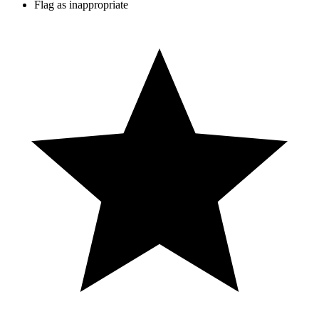
Flag as inappropriate