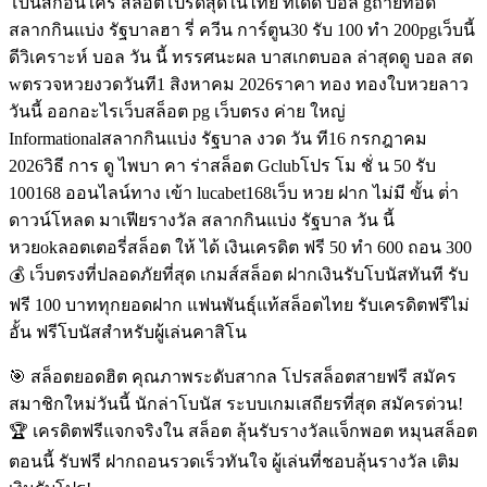
โบนัสก่อนใคร สล็อตโปรดีสุดในไทย ทีเด็ด บอล gถ่ายทอด
สลากกินแบ่ง รัฐบาลฮา รี่ ควีน การ์ตูน30 รับ 100 ทํา 200pgเว็บนี้
ดีวิเคราะห์ บอล วัน นี้ ทรรศนะผล บาสเกตบอล ล่าสุดดู บอล สด
wตรวจหวยงวดวันที1 สิงหาคม 2026ราคา ทอง ทองใบหวยลาว
วันนี้ ออกอะไรเว็บสล็อต pg เว็บตรง ค่าย ใหญ่
Informationalสลากกินแบ่ง รัฐบาล งวด วัน ที16 กรกฎาคม
2026วิธี การ ดู ไพบา คา ร่าสล็อต Gclubโปร โม ชั่ น 50 รับ
100168 ออนไลน์ทาง เข้า lucabet168เว็บ หวย ฝาก ไม่มี ขั้น ต่ํา
ดาวน์โหลด มาเฟียรางวัล สลากกินแบ่ง รัฐบาล วัน นี้
หวยokลอตเตอรี่สล็อต ให้ ได้ เงินเครดิต ฟรี 50 ทํา 600 ถอน 300
💰 เว็บตรงที่ปลอดภัยที่สุด เกมส์สล็อต ฝากเงินรับโบนัสทันที รับ
ฟรี 100 บาททุกยอดฝาก แฟนพันธุ์แท้สล็อตไทย รับเครดิตฟรีไม่
อั้น ฟรีโบนัสสำหรับผู้เล่นคาสิโน
🎯 สล็อตยอดฮิต คุณภาพระดับสากล โปรสล็อตสายฟรี สมัคร
สมาชิกใหม่วันนี้ นักล่าโบนัส ระบบเกมเสถียรที่สุด สมัครด่วน!
🏆 เครดิตฟรีแจกจริงใน สล็อต ลุ้นรับรางวัลแจ็กพอต หมุนสล็อต
ตอนนี้ รับฟรี ฝากถอนรวดเร็วทันใจ ผู้เล่นที่ชอบลุ้นรางวัล เติม