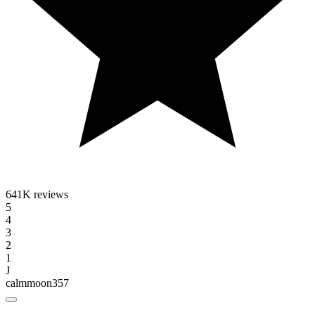
641K reviews
5
4
3
2
1
J
calmmoon357