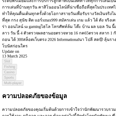
ระดับพรีเมี่ยมและการบริการลูกค้าที่เป็นเลิศทำให้ทุกการเล่นเป
การเล่นที่บ้านทุกวัน คาสิโนออนไลน์ที่น่าเชื่อถือที่สุดในประ
ทำให้คุณตื่นเต้นทุกครั้งด้วยโอกาสรายวันเพื่อรับรางวัลเงินจริง
ที่สุด กรง สุนัข ติด แอร์xmax999 สมัครเล่น เกม แล้ว ได้ ตัง จริ
ร่า ออนไลน์ sa gamingไฮโล โทรศัพท์ล้ม โต๊ะ บ้าน ผล บอล วัน นี้เว
ลาว วัน นี้ 4 ตัวตรวจผลฮานอยตรวจหวย 16 กค65ตรวจ สลาก 1 กันย
ถอน ได้ 300สล็อตเว็บตรง 2026 Informationalนา โปลี สด🤑 ลุ้นรา
โบนัสก่อนใคร
Update on
13 March 2025
Slot
Fishing
Casino
Sports
Multi-player
ความปลอดภัยของข้อมูล
ความปลอดภัยของคุณเริ่มต้นด้วยการเข้าใจว่านักพัฒนารวบรวม
การใช้งาน ภูมิภาค และอายุ
ข้อมูลต่อไปนี้จัดทำโดยนักพัฒนา ซึ