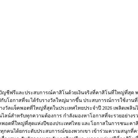
บัญชีฟรีและประสบการณ์คาสิโนด้วยเงินจริงที่คาสิโนที่ใหญ่ที่สุ
บโอกาสที่จะได้รับรางวัลใหญ่มากขึ้น ประสบการณ์การใช้งานที่ดีข
ลแจ็คพอตที่ใหญ่ที่สุดในประเทศไทยประจำปี 2026 เพลิดเพลินไป
น์สำหรับทุกความต้องการ กำลังมองหาโอกาสที่จะรวยอย่างรวดเร็วโ
นะแจ็คพอตที่ใหญ่ที่สุดแห่งปีของประเทศไทย และโอกาสในการชนะค
เล่นทุกคนได้ยกระดับประสบการณ์ของพวกเขา เข้าร่วมความสนุกที่คาส