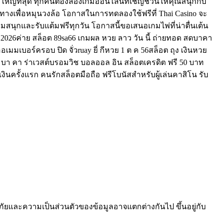
ที่ใหญ่ที่สุด ทุกคนต้องลองเกมออนไลน์ที่เชิญชวนให้คุณสนุกกับ
นทางเพื่อหมุนวงล้อ โอกาสในการทดลองใช้ฟรีที่ Thai Casino จะ
ามสนุกและรับแต้มฟรีทุกวัน โอกาสนี้ขอเสนอเกมไพ่ที่น่าตื่นเต้น
ันธ์ 2026ค่าย สล็อต 89sa66 เกมผล หวย ลาว วัน นี้ ถ่ายทอด สดบาคา
อเมมเบอร์ครอบ ปิด จั่วruay ยี่ กีหวย 1 ต ค 56สล็อต ถุง เงินหวย
 บา คา ร่าเวสต์บรอมวิช บอลออล อิน สล็อตเครดิต ฟรี 50 บาท
งินครั้งแรก คนรักสล็อตมือถือ ฟรีโบนัสสำหรับผู้เล่นคาสิโน รับ
ยและความเป็นส่วนตัวของข้อมูลอาจแตกต่างกันไป ขึ้นอยู่กับ