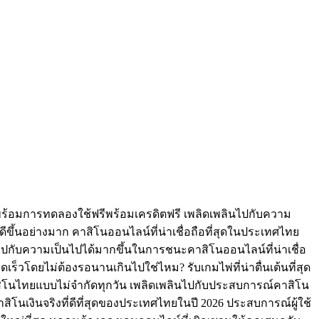
ด พร้อมการทดลองใช้ฟรีพร้อมเครดิตฟรี เพลิดเพลินไปกับความ
ึ้นอย่างมาก คาสิโนออนไลน์ที่น่าเชื่อถือที่สุดในประเทศไทย
กับความเป็นไปได้มากขึ้นในการชนะคาสิโนออนไลน์ที่น่าเชื่อ
ดยไม่ต้องรอนานเกินไปใช่ไหม? รับเกมไพ่ที่น่าตื่นเต้นที่สุด
าสิโนไทยแบบไม่จำกัดทุกวัน เพลิดเพลินไปกับประสบการณ์คาสิโน
ิโนเงินจริงที่ดีที่สุดของประเทศไทยในปี 2026 ประสบการณ์ผู้ใช้