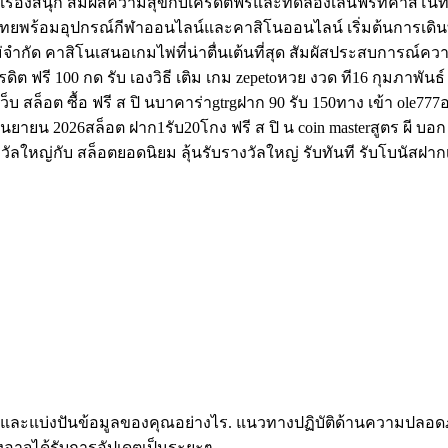
็นเรื่องสนุก สัมผัสความสุขกับเครดิตฟรีและทดลองเล่นฟรีที่คาสิโน
เทศไทยพร้อมอุปกรณ์กีฬาออนไลน์และคาสิโนออนไลน์ เริ่มต้นการเดิ
ไม่จำกัด คาสิโนเสนอเกมไพ่ที่น่าตื่นเต้นที่สุด สัมผัสประสบการณ์คว
งเครดิต ฟรี 100 กด รับ เองวิธี เติม เกม zepetoหวย งวด ที16 กุมภาพ
็บ สล็อต ซื้อ ฟรี ส ปิ นบาคาร่าgtrgฝาก 90 รับ 150ทาง เข้า ole777อ
ายน 2026สล็อต ฝาก1รับ20โกง ฟรี ส ปิ น coin masterสูตร ผี บอก
งวัลใหญ่กับ สล็อตยอดนิยม ลุ้นรับรางวัลใหญ่ รับทันที รับโบนัสฝากเ
และแบ่งปันข้อมูลของคุณอย่างไร.
แนวทางปฏิบัติด้านความปลอดภั
่งอาจได้รับการอัปเดตเป็นระยะๆ