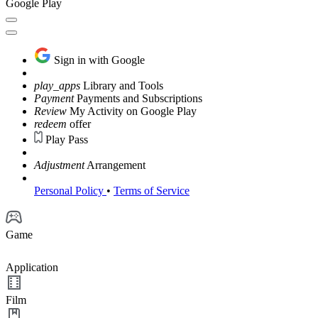
Google Play
Sign in with Google
play_apps
Library and Tools
Payment
Payments and Subscriptions
Review
My Activity on Google Play
redeem
offer
Play Pass
Adjustment
Arrangement
Personal Policy
•
Terms of Service
Game
Application
Film