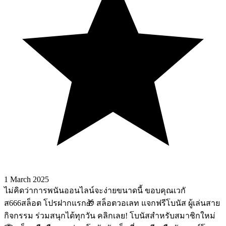
1 March 2025
ไม่คิดว่าการพนันออนไลน์จะง่ายขนาดนี้ ขอบคุณเวกั
ส666สล็อต โปรฝากแรก🎁 สล็อตวอเลท แจกฟรีโบนัส ผู้เล่นสาย
กิจกรรม ร่วมสนุกได้ทุกวัน คลิกเลย! โบนัสสำหรับสมาชิกใหม่