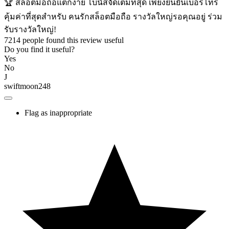
🏆 สล็อตมือถือแตกง่าย โบนัสจัดเต็มที่สุด เพียงยืนยันเบอร์โทร
คุ้มค่าที่สุดสำหรับ คนรักสล็อตมือถือ รางวัลใหญ่รอคุณอยู่ ร่วม
รับรางวัลใหญ่!
7214 people found this review useful
Do you find it useful?
Yes
No
J
swiftmoon248
Flag as inappropriate