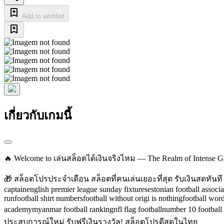
Add to wishlist
เกี่ยวกับเกมนี้
🔥 Welcome to เล่นสล็อตได้เงินจริงไหม — The Realm of Intense 
🎁 สล็อตโปรประจำเดือน สล็อตที่คนเล่นเยอะที่สุด รับเงินสดทันที ร่
captainenglish premier league sunday fixturesestonian football associ
runfootball shirt numbersfootball without origi is nothingfootball words
academymyanmar football rankingnfl flag footballnumber 10 footbal
ประสบการณ์ใหม่ รับฟรีเงินรางวัล! สล็อตโปรดีสุดในไทย