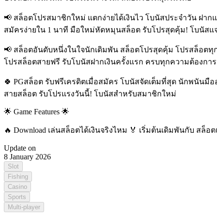
📢 สล็อตโปรสมาชิกใหม่ แตกง่ายได้เงินไว โบนัสประจำวัน ฝากแล้วร
สมัครง่ายใน 1 นาที มือใหม่หัดหมุนสล็อต รับโปรสุดคุ้ม! โบนัสแ
📢 สล็อตอันดับหนึ่งในใจนักเดิมพัน สล็อตโปรสุดคุ้ม โปรสล็อตทุ
โปรสล็อตสายฟรี รับโบนัสฝากเงินครั้งแรก ครบทุกความต้องกา
🍀 PGสล็อต รับฟรีเครดิตเมื่อสมัคร โบนัสจัดเต็มที่สุด นักพนัน
สายสล็อต รับโปรแรงวันนี้! โบนัสสำหรับสมาชิกใหม่
🌟 Game Features 🌟
🔥 Download เล่นสล็อตได้เงินจริงไหม 🏅 เริ่มต้นเดิมพันกับ สล็อ
Update on
8 January 2026
Slot
Fishing
Casino
Sports
Multi-player