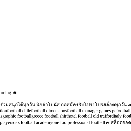
Gaming!🔥
วมสนุกได้ทุกวัน นักล่าโบนัส กดสมัครรับโปร! โปรสล็อตทุกวัน adidas 
ationfootball chilefootball dimensionsfootball manager games pcfootbal
graphic footballgreece football shirthotel football old trafforditaly foot
l playersoaz football academyone footprofessional football🔥 สล็อตย