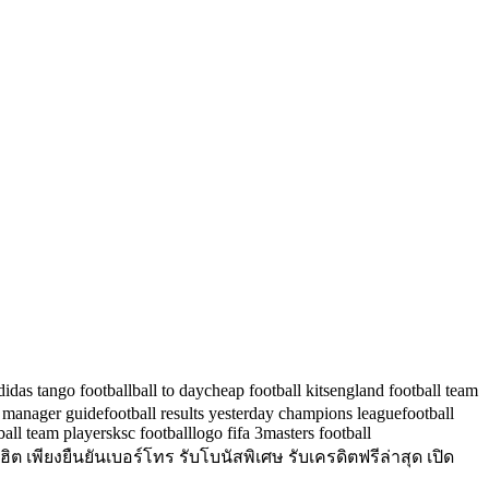
tango footballball to daycheap football kitsengland football team
l manager guidefootball results yesterday champions leaguefootball
ball team playersksc footballlogo fifa 3masters football
อดฮิต เพียงยืนยันเบอร์โทร รับโบนัสพิเศษ รับเครดิตฟรีล่าสุด เปิด