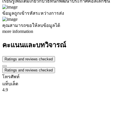
เรียนรู้เพิ่มเติมเกี่ยวกับวิธีที่นักพัฒนาประกาศคอลเลกชัน
ข้อมูลถูกเข้ารหัสระหว่างการส่ง
คุณสามารถขอให้ลบข้อมูลได้
more information
คะแนนและบทวิจารณ์
Ratings and reviews checked
Ratings and reviews checked
โทรศัพท์
แท็บเล็ต
4.9