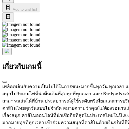
Add to wishlist
เกี่ยวกับเกมนี้
เพลิดเพลินกับความเป็นไปได้ในการชนะมากขึ้นทุกวัน ทุกเวลา แ
สนุกไปกับเกมไพ่ที่น่าตื่นเต้นที่สุดทุกที่ทุกเวลา และปรับปรุง
สามารถเล่นได้ที่บ้าน ประสบการณ์ผู้ใช้ระดับพรีเมี่ยมและการบร
คาสิโนไทยทุกวันแบบไม่จำกัด หมายความว่าคุณไม่ต้องรอนานเพื่
เรื่องสนุก คาสิโนออนไลน์ที่น่าเชื่อถือที่สุดในประเทศไทยในปี 20
มากมายทุกที่ทุกเวลา เข้าร่วมความสนุกที่คาสิโนด้วยเงินจริงท