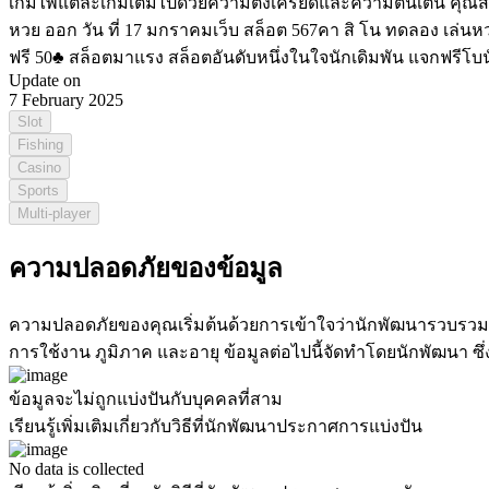
เกมไพ่แต่ละเกมเต็มไปด้วยความตึงเครียดและความตื่นเต้น คุณสาม
หวย ออก วัน ที่ 17 มกราคมเว็บ สล็อต 567คา สิ โน ทดลอง เล่นหวย
ฟรี 50♣️ สล็อตมาแรง สล็อตอันดับหนึ่งในใจนักเดิมพัน แจกฟรีโ
Update on
7 February 2025
Slot
Fishing
Casino
Sports
Multi-player
ความปลอดภัยของข้อมูล
ความปลอดภัยของคุณเริ่มต้นด้วยการเข้าใจว่านักพัฒนารวบรวม
การใช้งาน ภูมิภาค และอายุ
ข้อมูลต่อไปนี้จัดทำโดยนักพัฒนา ซึ
ข้อมูลจะไม่ถูกแบ่งปันกับบุคคลที่สาม
เรียนรู้เพิ่มเติมเกี่ยวกับวิธีที่นักพัฒนาประกาศการแบ่งปัน
No data is collected