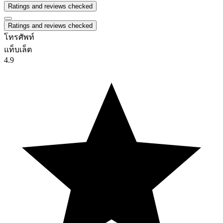
Ratings and reviews checked
Ratings and reviews checked
โทรศัพท์
แท็บเล็ต
4.9