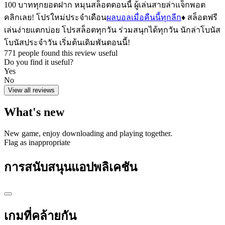
100 บาททุกยอดฝาก หมุนสล็อตตอนนี้ ผู้เล่นสายล่าแจ็กพอต
คลิกเลย! โปรใหม่ประจำเดือน
ผลบอลเมื่อคืนนี้ทุกลีก
♦️ สล็อตฟรี
เล่นง่ายแตกบ่อย โปรสล็อตทุกวัน ร่วมสนุกได้ทุกวัน นักล่าโบนัส
โบนัสประจำวัน เริ่มต้นเดิมพันตอนนี้!
771 people found this review useful
Do you find it useful?
Yes
No
View all reviews
What's new
New game, enjoy downloading and playing together.
Flag as inappropriate
การสนับสนุนแอปพลิเคชัน
เกมที่คล้ายกัน