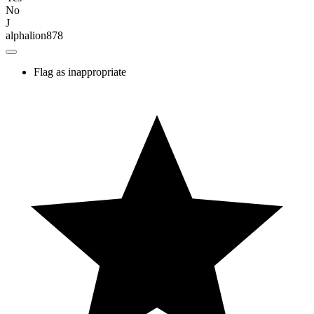
No
J
alphalion878
Flag as inappropriate