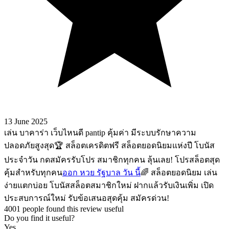
13 June 2025
เล่น บาคาร่า เว็บไหนดี pantip คุ้มค่า มีระบบรักษาความ
ปลอดภัยสูงสุด🏆 สล็อตเครดิตฟรี สล็อตยอดนิยมแห่งปี โบนัส
ประจำวัน กดสมัครรับโปร สมาชิกทุกคน ลุ้นเลย! โปรสล็อตสุด
คุ้มสำหรับทุกคน
ออก หวย รัฐบาล วัน นี้
🌈 สล็อตยอดนิยม เล่น
ง่ายแตกบ่อย โบนัสสล็อตสมาชิกใหม่ ฝากแล้วรับเงินเพิ่ม เปิด
ประสบการณ์ใหม่ รับข้อเสนอสุดคุ้ม สมัครด่วน!
4001 people found this review useful
Do you find it useful?
Yes