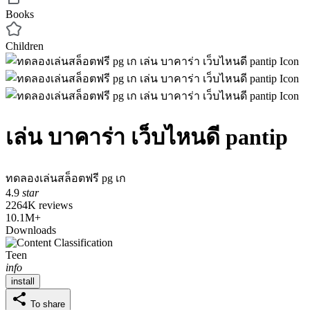
Books
Children
เล่น บาคาร่า เว็บไหนดี pantip
ทดลองเล่นสล็อตฟรี pg เก
4.9
star
2264K reviews
10.1M+
Downloads
Teen
info
install
To share