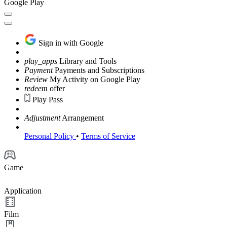
Google Play
Sign in with Google
play_apps
Library and Tools
Payment
Payments and Subscriptions
Review
My Activity on Google Play
redeem
offer
Play Pass
Adjustment
Arrangement
Personal Policy
•
Terms of Service
Game
Application
Film