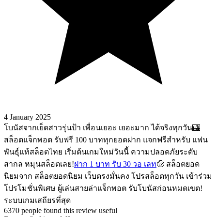
4 January 2025
โบนัสจากเย็ดสาวรุ่นป้า เพื่อนเยอะ เยอะมาก ได้จริงทุกวัน🎰
สล็อตแจ็กพอต รับฟรี 100 บาททุกยอดฝาก แจกฟรีสำหรับ แฟน
พันธุ์แท้สล็อตไทย เริ่มต้นเกมใหม่วันนี้ ความปลอดภัยระดับ
สากล หมุนสล็อตเลย!
ฝาก 1 บาท รับ 30 วอ เลท
🤑 สล็อตยอด
นิยมจาก สล็อตยอดนิยม เว็บตรงมั่นคง โปรสล็อตทุกวัน เข้าร่วม
โปรโมชั่นพิเศษ ผู้เล่นสายล่าแจ็กพอต รับโบนัสก่อนหมดเขต!
ระบบเกมเสถียรที่สุด
6370 people found this review useful