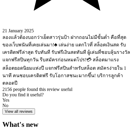
21 January 2025
ลองแล้วต้องบอกว่าเย็ดสาวรุ่นป้า ฝากถอนไม่มีขั้นต่ำ คือที่สุด
ของเว็บพนันที่เคยเล่นมา!♣️ เล่นง่าย แตกไวที่ สล็อตเงินสด รับ
เครดิตฟรีล่าสุด รับทันที รับฟรีเงินสดทันที ผู้เล่นที่ชอบลุ้นรางวัล
แจกฟรีสปินทุกวัน รีบสมัครก่อนหมดโปร!💳 สล็อตมาแรง
สล็อตยอดนิยมแห่งปี แจกฟรีสปินสำหรับสล็อต สมัครง่ายใน 1
นาที คนชอบเครดิตฟรี รับโอกาสชนะมากขึ้น! บริการลูกค้า
ตลอดปี
2156 people found this review useful
Do you find it useful?
Yes
No
View all reviews
What's new