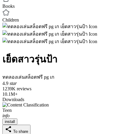
Books
Children
เย็ดสาวรุ่นป้า
ทดลองเล่นสล็อตฟรี pg เก
4.9
star
1239K reviews
10.1M+
Downloads
Teen
info
install
To share