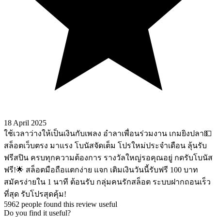
18 April 2025
ใช้เวลาว่างให้เป็นเงินกับเพลง อําลาเพื่อนร่วมงาน เกมยิงปลา💵
สล็อตเว็บตรง มาแรง โบนัสจัดเต็ม โปรใหม่ประจำเดือน ลุ้นรับ
ฟรีสปิน ครบทุกความต้องการ รางวัลใหญ่รอคุณอยู่ กดรับโบนัส
ฟรี!🌟 สล็อตมือถือแตกง่าย แจก เติมเงินวันนี้รับฟรี 100 บาท
สมัครง่ายใน 1 นาที ต้อนรับ กลุ่มคนรักสล็อต ระบบฝากถอนเร็ว
ที่สุด รับโปรสุดคุ้ม!
5962 people found this review useful
Do you find it useful?