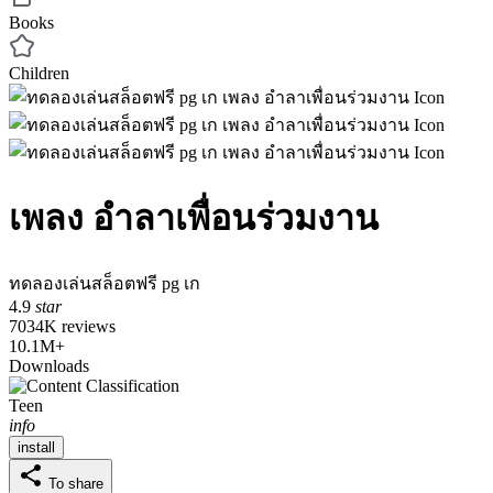
Books
Children
เพลง อําลาเพื่อนร่วมงาน
ทดลองเล่นสล็อตฟรี pg เก
4.9
star
7034K reviews
10.1M+
Downloads
Teen
info
install
To share