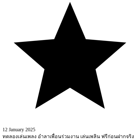
12 January 2025
ทดลองเล่นเพลง อําลาเพื่อนร่วมงาน เล่นเพลิน ฟรีก่อนฝากจริง