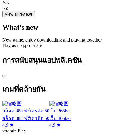
Yes
No
View all reviews
What's new
New game, enjoy downloading and playing together.
Flag as inappropriate
การสนับสนุนแอปพลิเคชัน
เกมที่คล้ายกัน
สล็อต 888 ฟรีเครดิต 50
เว็บ 365bet
สล็อต 888 ฟรีเครดิต 50
เว็บ 365bet
4.9 ★
4.9 ★
Google Play