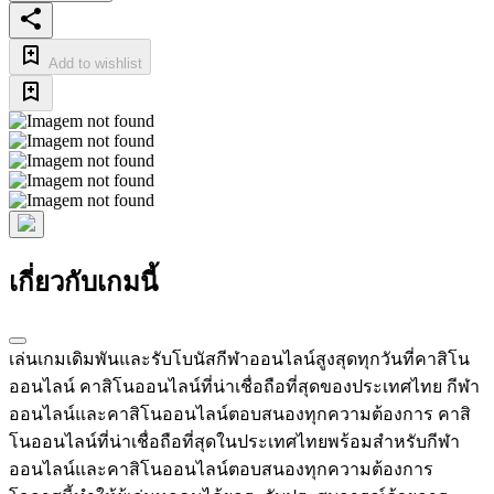
Add to wishlist
เกี่ยวกับเกมนี้
เล่นเกมเดิมพันและรับโบนัสกีฬาออนไลน์สูงสุดทุกวันที่คาสิโน
ออนไลน์ คาสิโนออนไลน์ที่น่าเชื่อถือที่สุดของประเทศไทย กีฬา
ออนไลน์และคาสิโนออนไลน์ตอบสนองทุกความต้องการ คาสิ
โนออนไลน์ที่น่าเชื่อถือที่สุดในประเทศไทยพร้อมสำหรับกีฬา
ออนไลน์และคาสิโนออนไลน์ตอบสนองทุกความต้องการ