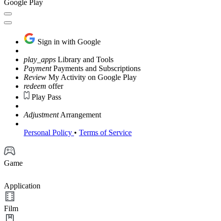
Google Play
Sign in with Google
play_apps
Library and Tools
Payment
Payments and Subscriptions
Review
My Activity on Google Play
redeem
offer
Play Pass
Adjustment
Arrangement
Personal Policy
•
Terms of Service
Game
Application
Film