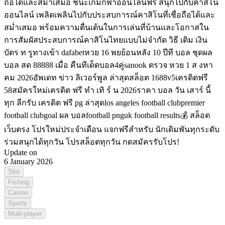
ถือได้และสม่ำเสมอ ชนะเกมกีฬาออนไลน์ฟรี สนุกไปกับคาสิโน
ออนไลน์ เพลิดเพลินไปกับประสบการณ์คาสิโนที่เชื่อถือได้และ
สม่ำเสมอ พร้อมความตื่นเต้นในการเล่นที่บ้านและโอกาสใน
การสัมผัสประสบการณ์คาสิโนไทยแบบไม่จำกัด วิธี เติม เงิน
บัตร ท รูทางเข้า dafabetหวย 16 พยย้อนหลัง 10 ปีที บอล ชุดผล
บอล สด 88888 เมื่อ คืนทีเด็ดบอล4คู่sanook ตรวจ หวย 1 ส งหา
คม 2026อัพเดท ข่าว ลิเวอร์พูล ล่าสุดสล็อต 1688v5เครดิตฟรี
58สมัครใหม่เครดิต ฟรี ทำ เทิ ร์ น 2026ราคา บอล วัน เสาร์ นี้
ทุก ลีกรับ เครดิต ฟรี pg ล่าสุดlos angeles football clubpremier
football clubgoal ผล บอลfootball pnguk football results💰 สล็อต
เว็บตรง โปรใหม่ประจำเดือน แจกฟรีสำหรับ นักเดิมพันทุกระดับ
ร่วมสนุกได้ทุกวัน โปรสล็อตทุกวัน กดสมัครรับโปร!
Update on
6 January 2026
Slot
Fishing
Casino
Sports
Multi-player