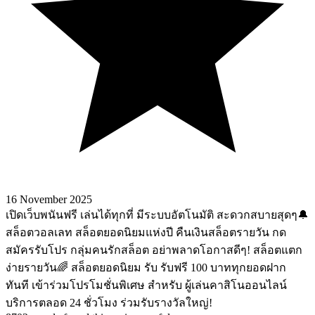
16 November 2025
เปิดเว็บพนันฟรี เล่นได้ทุกที่ มีระบบอัตโนมัติ สะดวกสบายสุดๆ🔔
สล็อตวอลเลท สล็อตยอดนิยมแห่งปี คืนเงินสล็อตรายวัน กด
สมัครรับโปร กลุ่มคนรักสล็อต อย่าพลาดโอกาสดีๆ! สล็อตแตก
ง่ายรายวัน🌈 สล็อตยอดนิยม รับ รับฟรี 100 บาททุกยอดฝาก
ทันที เข้าร่วมโปรโมชั่นพิเศษ สำหรับ ผู้เล่นคาสิโนออนไลน์
บริการตลอด 24 ชั่วโมง ร่วมรับรางวัลใหญ่!