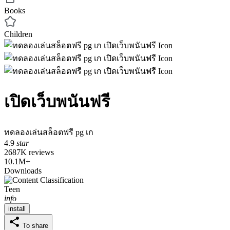
Books
Children
เปิดเว็บพนันฟรี
ทดลองเล่นสล็อตฟรี pg เก
4.9
star
2687K reviews
10.1M+
Downloads
Teen
info
install
To share