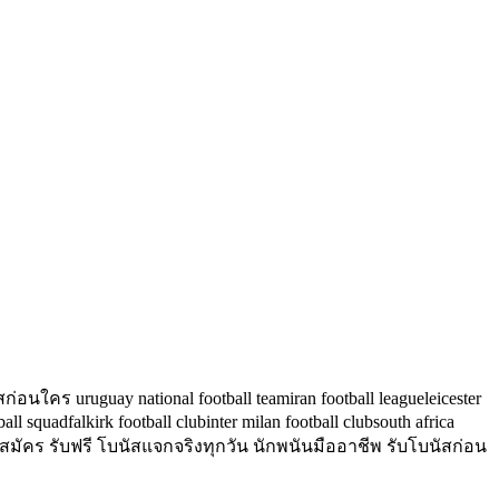
คร uruguay national football teamiran football leagueleicester
ball squadfalkirk football clubinter milan football clubsouth africa
ลังสมัคร รับฟรี โบนัสแจกจริงทุกวัน นักพนันมืออาชีพ รับโบนัสก่อน