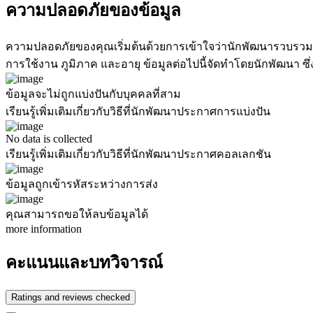
ความปลอดภัยของข้อมูล
ความปลอดภัยของคุณเริ่มต้นด้วยการเข้าใจว่านักพัฒนารวบรวม
การใช้งาน ภูมิภาค และอายุ
ข้อมูลต่อไปนี้จัดทำโดยนักพัฒนา ซึ
ข้อมูลจะไม่ถูกแบ่งปันกับบุคคลที่สาม
เรียนรู้เพิ่มเติมเกี่ยวกับวิธีที่นักพัฒนาประกาศการแบ่งปัน
No data is collected
เรียนรู้เพิ่มเติมเกี่ยวกับวิธีที่นักพัฒนาประกาศคอลเลกชัน
ข้อมูลถูกเข้ารหัสระหว่างการส่ง
คุณสามารถขอให้ลบข้อมูลได้
more information
คะแนนและบทวิจารณ์
Ratings and reviews checked