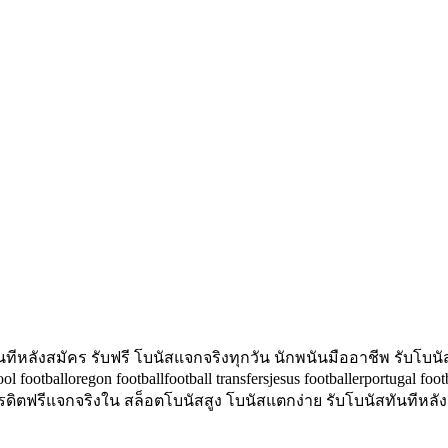
ลังสมัคร รับฟรี โบนัสแจกจริงทุกวัน นักพนันมืออาชีพ รับโบนัสก่อนใ
ol footballoregon footballfootball transfersjesus footballerportugal foot
am🏅 เครดิตฟรีแจกจริงใน สล็อตโบนัสสูง โบนัสแตกง่าย รับโบนัสทันทีห