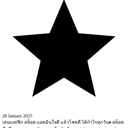
28 January 2025
เล่นเบทฟิก สล็อต แอดมินใจดี แล้วโชคดี ได้กำไรทุกวัน♦️ สล็อต