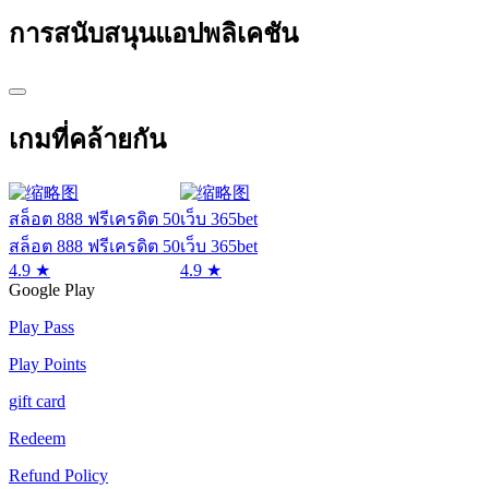
การสนับสนุนแอปพลิเคชัน
เกมที่คล้ายกัน
สล็อต 888 ฟรีเครดิต 50
เว็บ 365bet
สล็อต 888 ฟรีเครดิต 50
เว็บ 365bet
4.9 ★
4.9 ★
Google Play
Play Pass
Play Points
gift card
Redeem
Refund Policy