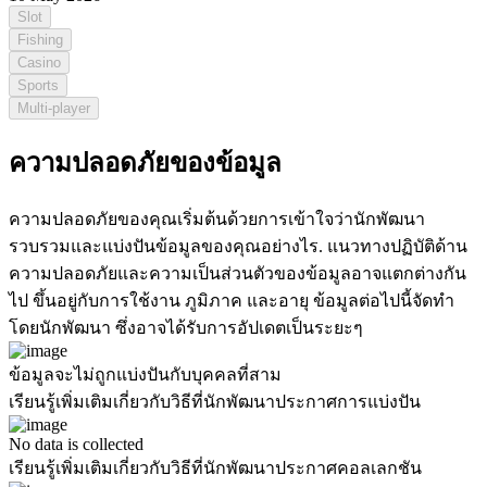
Slot
Fishing
Casino
Sports
Multi-player
ความปลอดภัยของข้อมูล
ความปลอดภัยของคุณเริ่มต้นด้วยการเข้าใจว่านักพัฒนา
รวบรวมและแบ่งปันข้อมูลของคุณอย่างไร.
แนวทางปฏิบัติด้าน
ความปลอดภัยและความเป็นส่วนตัวของข้อมูลอาจแตกต่างกัน
ไป ขึ้นอยู่กับการใช้งาน ภูมิภาค และอายุ
ข้อมูลต่อไปนี้จัดทำ
โดยนักพัฒนา ซึ่งอาจได้รับการอัปเดตเป็นระยะๆ
ข้อมูลจะไม่ถูกแบ่งปันกับบุคคลที่สาม
เรียนรู้เพิ่มเติมเกี่ยวกับวิธีที่นักพัฒนาประกาศการแบ่งปัน
No data is collected
เรียนรู้เพิ่มเติมเกี่ยวกับวิธีที่นักพัฒนาประกาศคอลเลกชัน