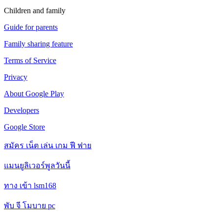
Children and family
Guide for parents
Family sharing feature
Terms of Service
Privacy
About Google Play
Developers
Google Store
สมัคร เน็ต เล่น เกม ฟี ฟาย
แมนยูลิเวอร์พูลวันนี้
ทาง เข้า lsm168
พับ จี โมบาย pc