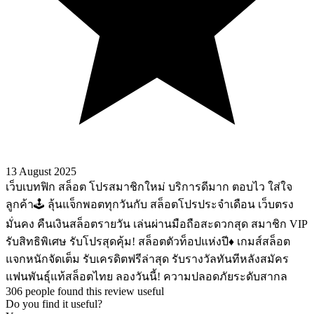
13 August 2025
เว็บเบทฟิก สล็อต โปรสมาชิกใหม่ บริการดีมาก ตอบไว ใส่ใจ
ลูกค้า🕹️ ลุ้นแจ็กพอตทุกวันกับ สล็อตโปรประจำเดือน เว็บตรง
มั่นคง คืนเงินสล็อตรายวัน เล่นผ่านมือถือสะดวกสุด สมาชิก VIP
รับสิทธิพิเศษ รับโปรสุดคุ้ม! สล็อตตัวท็อปแห่งปี♦️ เกมส์สล็อต
แจกหนักจัดเต็ม รับเครดิตฟรีล่าสุด รับรางวัลทันทีหลังสมัคร
แฟนพันธุ์แท้สล็อตไทย ลองวันนี้! ความปลอดภัยระดับสากล
306 people found this review useful
Do you find it useful?