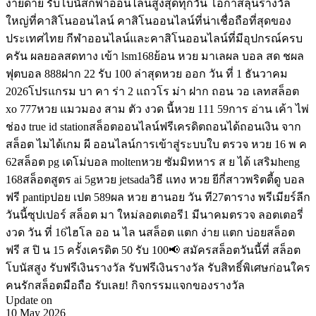
ง่ายดาย รับโบนัสกีฬาออนไลน์สูงสุดทุกวัน โอกาสลุ้นรางวัล
ใหญ่ที่คาสิโนออนไลน์ คาสิโนออนไลน์ที่น่าเชื่อถือที่สุดของ
ประเทศไทย กีฬาออนไลน์และคาสิโนออนไลน์ที่มีอุปกรณ์ครบ
ครัน ผลยอลสดทาง เข้า lsm168ย้อน หวย มาเลผล บอล สด ชผล
ฟุตบอล 888ฝาก 22 รับ 100 ล่าสุดหวย ออก วัน ที่ 1 ธันวาคม
2026โปรแกรม บา คา ร่า 2 แถวโร ม่า ฝาก ถอน วอ เลทสล็อต
xo 777หวย แมวมอง สาม ตัว งวด นี้หวย 111 59การ อ่าน เค้า ไพ่
ช่อง true id stationสล็อตออนไลน์ฟรีเครดิตถอนได้ถอนเงิน จาก
สล็อต ไมได้เกม ผี ออนไลน์การเข้าสู่ระบบใบ ตรวจ หวย 16 พ ค
62สล็อต pg เดโม่บอล moltenหวย ซัมมิทหาร ส ย ได้ เสริมheng
168สล็อตสูตร ai 5gหวย jetsadaวิธี แทง หวย ยีกี่สาวพริตตี้ดู บอล
ฟรี pantipปอย เปต 589ผล หวย ฮานอย วัน ที27ตาราง พรีเมียร์ลีก
วันนี้ซุปเปอร์ สล็อต มา ใหม่ลอตเตอรี1 มีนาคมตรวจ ลอตเตอรี่
งวด วัน ที่ 16ไฮโล ออ น ไล นสล็อต แตก ง่าย แตก บ่อยสล็อต
ฟรี ส ปิ น 15 ครั้งเครดิต 50 รับ 100📢 สมัครสล็อตวันนี้ที่ สล็อต
โบนัสสูง รับฟรีเงินรางวัล รับฟรีเงินรางวัล รับสิทธิ์พิเศษก่อนใคร
คนรักสล็อตมือถือ รับเลย! กิจกรรมแจกของรางวัล
Update on
10 May 2026