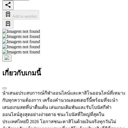
Add to wishlist
เกี่ยวกับเกมนี้
นำเสนอประสบการณ์กีฬาออนไลน์และคาสิโนออนไลน์ที่เหมาะ
กับทุกความต้องการ เครื่องคำนวณลอตเตอรี่นี้พร้อมที่จะนำ
เสนอเกมสดที่น่าตื่นเต้น เล่นเกมเดิมพันและรับโบนัสกีฬา
ออนไลน์สูงสุดอย่างง่ายดาย ชนะโบนัสที่ใหญ่ที่สุดใน
ประเทศไทยปี 2026 โอกาสชนะคาสิโนด้วยเงินจริงทุกวันไม่