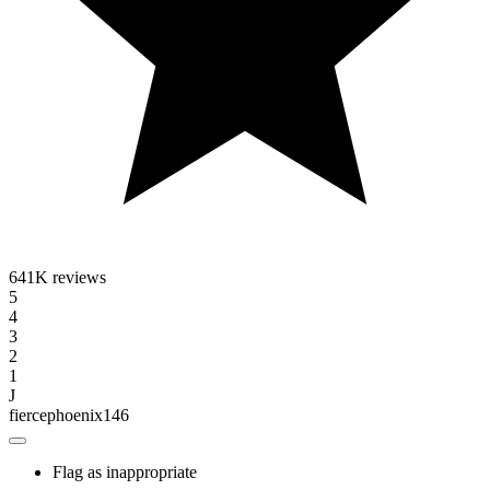
641K reviews
5
4
3
2
1
J
fiercephoenix146
Flag as inappropriate