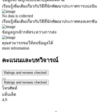
เรียนรู้เพิ่มเติมเกี่ยวกับวิธีที่นักพัฒนาประกาศการแบ่งปัน
No data is collected
เรียนรู้เพิ่มเติมเกี่ยวกับวิธีที่นักพัฒนาประกาศคอลเลกชัน
ข้อมูลถูกเข้ารหัสระหว่างการส่ง
คุณสามารถขอให้ลบข้อมูลได้
more information
คะแนนและบทวิจารณ์
Ratings and reviews checked
Ratings and reviews checked
โทรศัพท์
แท็บเล็ต
4.9