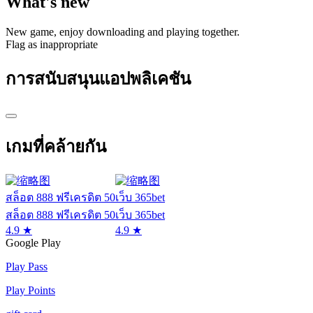
What's new
New game, enjoy downloading and playing together.
Flag as inappropriate
การสนับสนุนแอปพลิเคชัน
เกมที่คล้ายกัน
สล็อต 888 ฟรีเครดิต 50
เว็บ 365bet
สล็อต 888 ฟรีเครดิต 50
เว็บ 365bet
4.9 ★
4.9 ★
Google Play
Play Pass
Play Points