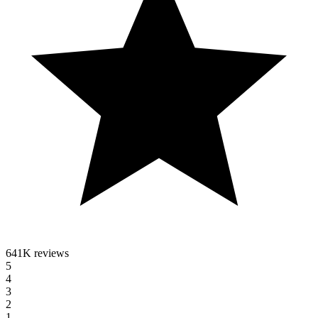
641K reviews
5
4
3
2
1