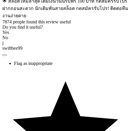
🌟 สล็อตใหม่ล่าสุด เติมเงินวันนี้รับฟรี 100 บาท กดสมัครรับโปร
ฝากถอนสะดวก นักเดิมพันสายสล็อต กดสมัครรับโปร! ติดต่อทีม
งานง่ายดาย
7874 people found this review useful
Do you find it useful?
Yes
No
j
swiftbee99
Flag as inappropriate