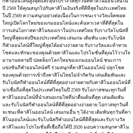
กีฬาออนไลน์สูงสุดและลุ้นรับรางวัลทุกวันที่คาสิโนออนไลน์ใน
ปี 2569 ให้คุณสนุกไปกับคาสิโนเงินจริงที่ดีที่สุดในประเทศไทย
ในปี 2569 ความสนุกอย่างต่อเนื่องในการชนะรางวัลแจ็คพอต
ใหญ่เปิดโลกใหม่ของเกมออนไลน์และค้นหาเวลาที่ดีที่สุดใน
การเล่นโอกาสคาสิโนของเราในประเทศไทย รับรางวัลโบนัสที่
ใหญ่ที่สุดแห่งปีของประเทศไทย เล่นเกม เดิมพัน และรับโบนัส
กีฬาออนไลน์ที่ใหญ่ที่สุดได้อย่างง่ายดาย รับรางวัลและท้าทาย
โชคและทักษะของคุณด้วยคาสิโนและโปรโมชั่นที่คุณไว้วางใจ
มานานหลายปี ปลดล็อกโลกใหม่ของเกมออนไลน์ ชนะการ
แข่งขันกีฬาออนไลน์ฟรี ร่วมสนุกที่คาสิโนออนไลน์ ปลุกโชค
ของคุณด้วยการเข้าถึงคาสิโนไทยไม่จำกัดวัน เล่นเดิมพันและ
รับโบนัสกีฬาออนไลน์ที่ดีที่สุดอย่างง่ายดายกับคาสิโนออนไลน์ที่
น่าเชื่อถือที่สุดในประเทศไทยในปี 2569 รับโอกาสชนะทุกวันที่
คาสิโนออนไลน์ที่นำเสนอเกมไพ่ที่น่าตื่นเต้นที่สุด เล่นเดิมพัน
และรับโบนัสกีฬาออนไลน์ที่ดีที่สุดอย่างง่ายดาย โอกาสทุกวันที่
จะชนะที่คาสิโนออนไลน์ เล่นเกมอื่น ๆ ได้ง่าย เดิมพันทุกวันที่คา
สิโนออนไลน์และรับโบนัสกีฬาออนไลน์ที่ดีที่สุดและรับรางวัล
คาสิโนและโปรโมชั่นที่เชื่อถือได้ปี 2026 มอบความสนุกคาสิโน