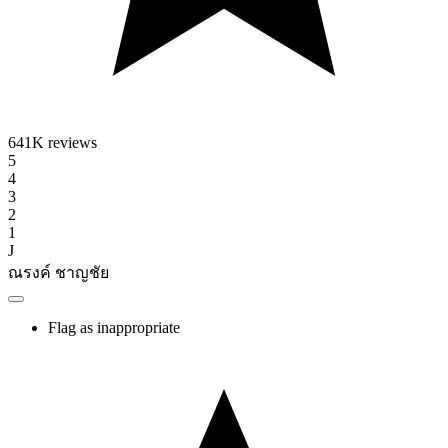
641K reviews
5
4
3
2
1
J
ณรงค์ ชาญชัย
Flag as inappropriate