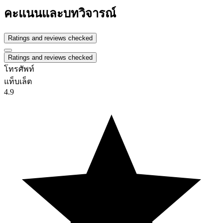
คะแนนและบทวิจารณ์
Ratings and reviews checked
Ratings and reviews checked
โทรศัพท์
แท็บเล็ต
4.9