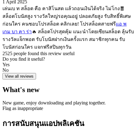
1 April 2025
เล่นเบ ท สล็อต คือ คาสิโนสด แล้วถอนเงินได้จริง ไม่โกง🧧
สล็อตโบนัสสูง รางวัลใหญ่รอคุณอยู่ ปลอดภัยสูง รับสิทธิ์พิเศษ
ก่อนใคร คนชอบโปรสล็อต คลิกเลย! โปรสล็อตสายฟรี
แอ พ
เกม บา คา ร่า
🔥 สล็อตโปรสุดคุ้ม แนะนำโดยเซียนสล็อต ลุ้นรับ
รางวัลแจ็กพอต รับโบนัสฝากเงินครั้งแรก สมาชิกทุกคน รับ
โบนัสก่อนใคร แจกฟรีสปินทุกวัน
2525 people found this review useful
Do you find it useful?
Yes
No
View all reviews
What's new
New game, enjoy downloading and playing together.
Flag as inappropriate
การสนับสนุนแอปพลิเคชัน