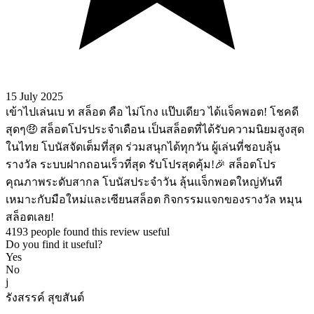
15 July 2025
เข้าไปเล่นเบ ท สล็อต คือ ไม่โกง แป๊บเดียว ได้แจ็คพอต! โชคดี
สุดๆ🤑 สล็อตโปรประจำเดือน เป็นสล็อตที่ได้รับความนิยมสูงสุด
ในไทย โบนัสจัดเต็มที่สุด ร่วมสนุกได้ทุกวัน ผู้เล่นที่ชอบลุ้น
รางวัล ระบบฝากถอนเร็วที่สุด รับโปรสุดคุ้ม!🎉 สล็อตโปร
คุณภาพระดับสากล โบนัสประจำวัน ลุ้นแจ็กพอตใหญ่ทันที
เหมาะกับมือใหม่และเซียนสล็อต กิจกรรมแจกของรางวัล หมุน
สล็อตเลย!
4193 people found this review useful
Do you find it useful?
Yes
No
j
รังสรรค์ สุขสันต์