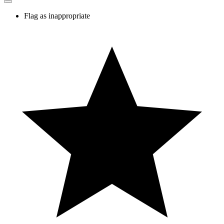
Flag as inappropriate