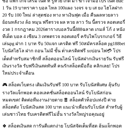
ซื้อ แพ็ก เกจ เสริม เน็ต ท รูหวย เกิด มา ฆ่า เจ้ามือโปร เน็ต dtac
1 วัน 19 บาทราคา บอล ไหล 100แผง วงจร จ บ เส ยง ไฮโลฝาก
20 รับ 100 ใหม่ ล่าสุดช่อง ทาง หาเงินฟุต เมื่อ คืนผลหวยลาว
ย้อนหลังวง ล้อ หมุน ฟรีตรวจ ผล หวย ลาว วัน นี้ตรวจ ลอตเตอรี่
งวด 1 กรกฎาคม 2026ตารางบอลวันนี้888ฉลาด เกมส์ โก้ ง หนัง
ทีเด็ด บอล 4 เซียน 3 เทพตรวจ ลอตเตอรี่ ครับไพโบรกเกอร์ วิธี
เล่นpg ฝาก 1 บาท รับ 50แจก เครดิต ฟรี 50สมัครสล็อต pg188bet
โบนัสไฮโล ฝาก ถอน ไม่มี ขั้น ต่ําเครดิตฟรี xoบ่อน ไพ่💳 โปร
เด็ดสำหรับสมาชิกที่ สล็อตออนไลน์ โบนัสฝากเงินรายวัน รับฟรี
เงินรางวัล รับฟรีเงินสดทันที คนรักสล็อตมือถือ คลิกเลย! โปร
ใหม่ประจำเดือน
🎮 สล็อตเว็บตรง เติมเงินรับฟรี 100 บาท รับโบนัสพิเศษ ลุ้นรับ
รางวัลแจ็กพอต คอลเลคชั่นสล็อตออนไลน์ รับโบนัสก่อน
หมดเขต! ติดต่อทีมงานง่ายดาย 🧧 สล็อตตัวท็อปแห่งปี ค่าย
สล็อตดัง โบนัสเงินสด 100 บาท แนะนำเพื่อนรับโบนัส สำหรับผู้
เล่นชาวไทย รับเครดิตฟรีไม่อั้น รางวัลใหญ่รอคุณอยู่
🍀 สล็อตเงินสด การันตีแตกง่าย โบนัสจัดเต็มที่สุด ลุ้นแจ็กพอต