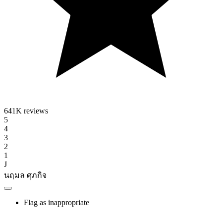
641K reviews
5
4
3
2
1
J
นฤมล ศุภกิจ
Flag as inappropriate