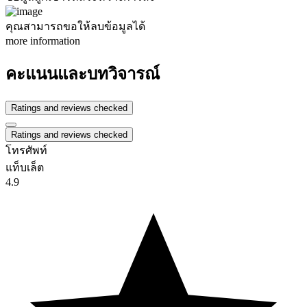
คุณสามารถขอให้ลบข้อมูลได้
more information
คะแนนและบทวิจารณ์
Ratings and reviews checked
Ratings and reviews checked
โทรศัพท์
แท็บเล็ต
4.9