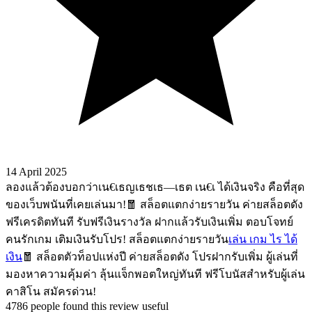
14 April 2025
ลองแล้วต้องบอกว่าเน€เธญเธชเธ—เธต เน€เ ได้เงินจริง คือที่สุด
ของเว็บพนันที่เคยเล่นมา!🧧 สล็อตแตกง่ายรายวัน ค่ายสล็อตดัง
ฟรีเครดิตทันที รับฟรีเงินรางวัล ฝากแล้วรับเงินเพิ่ม ตอบโจทย์
คนรักเกม เติมเงินรับโปร! สล็อตแตกง่ายรายวัน
เล่น เกม ไร ได้
เงิน
🧧 สล็อตตัวท็อปแห่งปี ค่ายสล็อตดัง โปรฝากรับเพิ่ม ผู้เล่นที่
มองหาความคุ้มค่า ลุ้นแจ็กพอตใหญ่ทันที ฟรีโบนัสสำหรับผู้เล่น
คาสิโน สมัครด่วน!
4786 people found this review useful