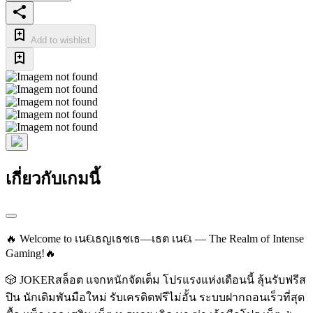
Add to wishlist
เกี่ยวกับเกมนี้
🔥 Welcome to เน€เธญเธชเธ—เธต เน€เ — The Realm of Intense
Gaming!🔥
🎲 JOKERสล็อต แจกหนักจัดเต็ม โปรแรงแห่งเดือนนี้ ลุ้นรับฟรีส
ปิน นักเดิมพันมือใหม่ รับเครดิตฟรีไม่อั้น ระบบฝากถอนเร็วที่สุด