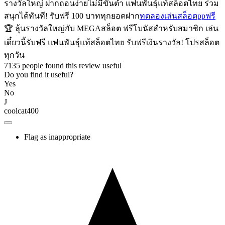
รางวัลใหญ่ ฝากถอนง่ายไม่มีขั้นต่ำ แฟนพันธุ์แท้สล็อตไทย ร่วม
สนุกได้ทันที! รับฟรี 100 บาททุกยอดฝาก
ทดลองเล่นสล็อตppฟรี
🏆 ลุ้นรางวัลใหญ่กับ MEGAสล็อต ฟรีโบนัสสำหรับสมาชิก เล่น
เดี๋ยวนี้รับฟรี แฟนพันธุ์แท้สล็อตไทย รับฟรีเงินรางวัล! โปรสล็อต
ทุกวัน
7135 people found this review useful
Do you find it useful?
Yes
No
J
coolcat400
Flag as inappropriate