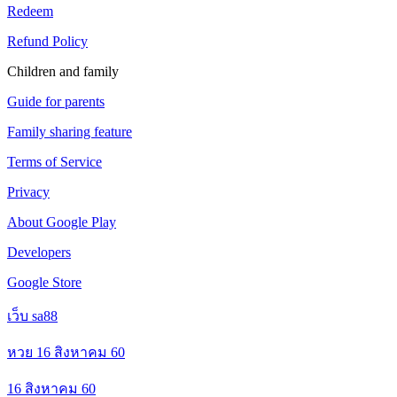
Redeem
Refund Policy
Children and family
Guide for parents
Family sharing feature
Terms of Service
Privacy
About Google Play
Developers
Google Store
เว็บ sa88
หวย 16 สิงหาคม 60
16 สิงหาคม 60