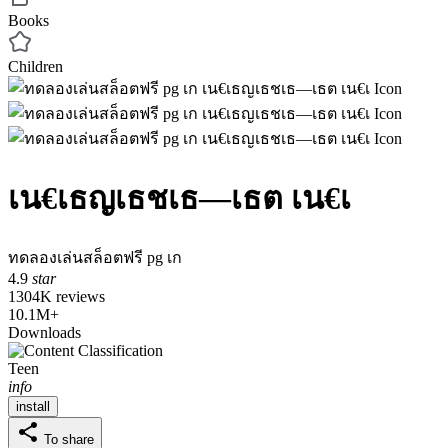
Books
Children
เน€เธญเธชเธ—เธต เน€เ
ทดลองเล่นสล็อตฟรี pg เก
4.9
star
1304K reviews
10.1M+
Downloads
Teen
info
install
To share