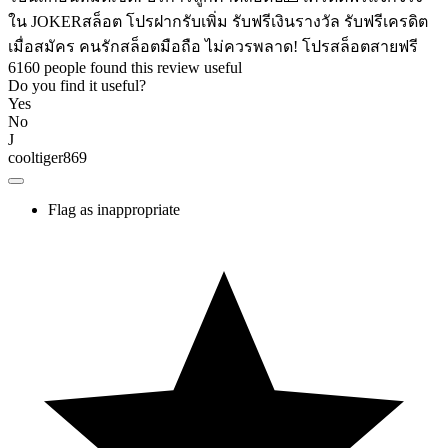
ใน JOKERสล็อต โปรฝากรับเพิ่ม รับฟรีเงินรางวัล รับฟรีเครดิต
เมื่อสมัคร คนรักสล็อตมือถือ ไม่ควรพลาด! โปรสล็อตสายฟรี
6160 people found this review useful
Do you find it useful?
Yes
No
J
cooltiger869
Flag as inappropriate