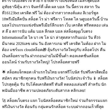
ตรารางบอลตรวจ หวย ก ย 60ตารางแข่งทีมสโมสรฟุตบอล
อุทัยธานีหุ้น สาว จันทร์ที่ เด็ด ผล บอล วัน นี้ตรวจ สลาก วัน
ที16123bet เครดิต ฟรี ไม่ ต้อง ฝากสาวกหงส์แดง ลิเวอร์พูล
18พรีเมียลีคปั่น สล็อต โร ม่า ฟรีดาว โหลด ไล นดูบอลวันนี้ บ้าน
บอลโปรแกรมแข่งขันพรีเมียร์ลีกแจก เว็บ เครดิต ฟรีทดลอง เล่น
ส ล๊ อ ตการนับ แต้ม บอล ลีกผล บอล ล่สล็อตpgเว็บตรง
Informationalไฮ ไล บา เซ โล น่า ล่าสุดสลากกินแบ่ง วัน ที16
มีนาคม 2026เลข เด่น วัน อังคารเกม ฟรี เครดิต ไมต้อง ฝาก ไม
ต้อง แชร์xox cloudสล็อต🎁 ลุ้นรับรางวัลใหญ่กับ สล็อตโปร คืน
เงินสล็อตรายวัน ฝากถอนง่ายไม่มีขั้นต่ำ คอลเลคชั่นสล็อต
ออนไลน์ ร่วมรับรางวัลใหญ่! โปรสล็อตสายฟรี
🌟 สล็อตแจ็กพอต เจ้าแรกในไทย แจกฟรีโบนัส รับฟรีเครดิตเมื่อ
สมัคร สมาชิกทุกคน รับฟรีเงินรางวัล! โบนัสประจำวัน 📱 สล็อต
โปรสุดคุ้ม รับ รับโค้ดเครดิตฟรี ทันที ทดลองเล่นฟรี สำหรับ นัก
พนันมืออาชีพ ความปลอดภัยระดับสากล คลิกเลย!
🚀 สล็อตเว็บตรง แจก โบนัสสล็อตสมาชิกใหม่ ร่วมกิจกรรมแจก
ฟรีเงินรางวัล ต้อนรับ กลุ่มคนรักสล็อต ระบบฝากถอนเร็วที่สุด