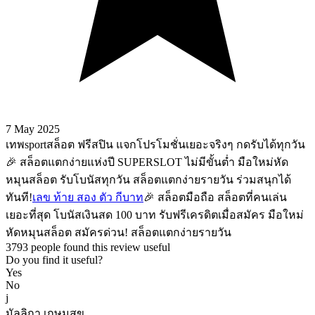
7 May 2025
เทพsportสล็อต ฟรีสปิน แจกโปรโมชั่นเยอะจริงๆ กดรับได้ทุกวัน
🎉 สล็อตแตกง่ายแห่งปี SUPERSLOT ไม่มีขั้นต่ำ มือใหม่หัด
หมุนสล็อต รับโบนัสทุกวัน สล็อตแตกง่ายรายวัน ร่วมสนุกได้
ทันที!
เลข ท้าย สอง ตัว กีบาท
🎉 สล็อตมือถือ สล็อตที่คนเล่น
เยอะที่สุด โบนัสเงินสด 100 บาท รับฟรีเครดิตเมื่อสมัคร มือใหม่
หัดหมุนสล็อต สมัครด่วน! สล็อตแตกง่ายรายวัน
3793 people found this review useful
Do you find it useful?
Yes
No
j
มัลลิกา เกษมสุข