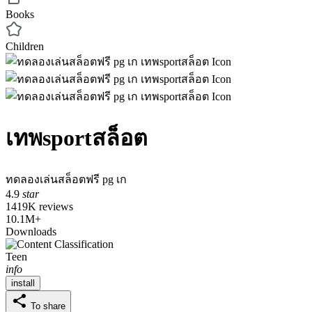
Books
Children
เทพsportสล็อต
ทดลองเล่นสล็อตฟรี pg เก
4.9
star
1419K reviews
10.1M+
Downloads
Teen
info
install
To share