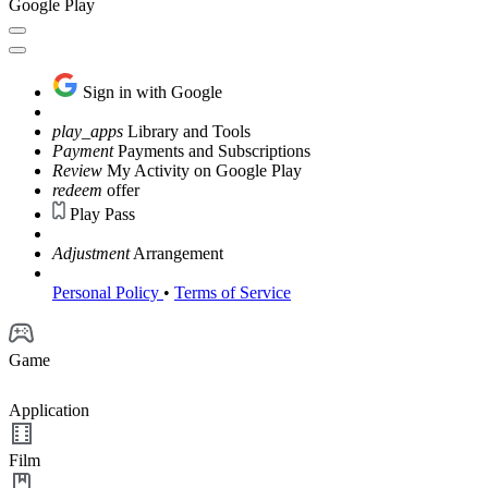
Google Play
Sign in with Google
play_apps
Library and Tools
Payment
Payments and Subscriptions
Review
My Activity on Google Play
redeem
offer
Play Pass
Adjustment
Arrangement
Personal Policy
•
Terms of Service
Game
Application
Film