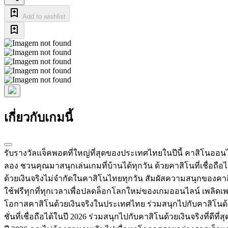
Add to wishlist
เกี่ยวกับเกมนี้
รับรางวัลแจ็คพอตที่ใหญ่ที่สุดของประเทศไทยในปีนี้ คาสิโนออน
ลอง ชวนคุณมาสนุกเล่นเกมที่บ้านได้ทุกวัน ด้วยคาสิโนที่เชื่อ
ด้วยเงินจริงไม่จำกัดในคาสิโนไทยทุกวัน สัมผัสความสนุกของคา
ใช้ฟรีทุกที่ทุกเวลาเพื่อปลดล็อกโลกใหม่ของเกมออนไลน์ เพลิดเพ
โอกาสคาสิโนด้วยเงินจริงในประเทศไทย ร่วมสนุกไปกับคาสิโนด้ว
ชั่นที่เชื่อถือได้ในปี 2026 ร่วมสนุกไปกับคาสิโนด้วยเงินจริงที