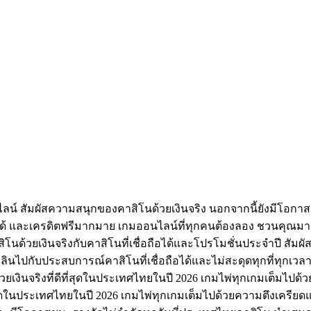
ไลน์ สัมผัสความสนุกของคาสิโนด้วยเงินจริง นอกจากนี้ยังมีโอกาส
ถือได้ และเครดิตฟรีมากมาย เกมออนไลน์ที่ทุกคนต้องลอง ชวนคุณม
สิโนด้วยเงินจริงกับคาสิโนที่เชื่อถือได้และโปรโมชั่นประจำปี 
ลินไปกับประสบการณ์คาสิโนที่เชื่อถือได้และไม่สะดุดทุกที่ทุกเวล
ยเงินจริงที่ดีที่สุดในประเทศไทยในปี 2026 เกมไพ่ทุกเกมเต็มไ
่ดีที่สุดในประเทศไทยในปี 2026 เกมไพ่ทุกเกมเต็มไปด้วยความตึงเครี