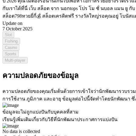
ปี 2026 คุณไม่ต้องรอนานเกินไปเพื่อหาโอกาสรวยอย่างรวดเร็ว
กับเราได้ที่นี่ เว็บ สล็อต จาก นอกtops โปร โม ชั่ นบอล แมน ยู กั
สล็อต798หวยยี่กี่💰 สล็อตเครดิตฟรี รางวัลใหญ่รอคุณอยู่ โบนั
Update on
7 October 2025
Slot
Fishing
Casino
Sports
Multi-player
ความปลอดภัยของข้อมูล
ความปลอดภัยของคุณเริ่มต้นด้วยการเข้าใจว่านักพัฒนารวบรวม
การใช้งาน ภูมิภาค และอายุ
ข้อมูลต่อไปนี้จัดทำโดยนักพัฒนา ซึ
ข้อมูลจะไม่ถูกแบ่งปันกับบุคคลที่สาม
เรียนรู้เพิ่มเติมเกี่ยวกับวิธีที่นักพัฒนาประกาศการแบ่งปัน
No data is collected