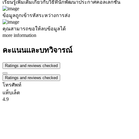
เรียนรู้เพิ่มเติมเกี่ยวกับวิธีที่นักพัฒนาประกาศคอลเลกชัน
ข้อมูลถูกเข้ารหัสระหว่างการส่ง
คุณสามารถขอให้ลบข้อมูลได้
more information
คะแนนและบทวิจารณ์
Ratings and reviews checked
Ratings and reviews checked
โทรศัพท์
แท็บเล็ต
4.9