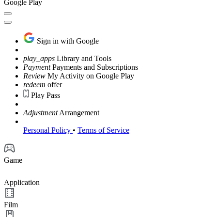
Google Play
Sign in with Google
play_apps
Library and Tools
Payment
Payments and Subscriptions
Review
My Activity on Google Play
redeem
offer
Play Pass
Adjustment
Arrangement
Personal Policy
•
Terms of Service
Game
Application
Film