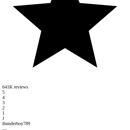
641K reviews
5
4
3
2
1
J
thunderboy789