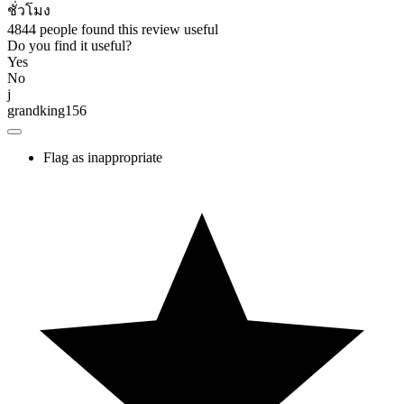
ชั่วโมง
4844 people found this review useful
Do you find it useful?
Yes
No
j
grandking156
Flag as inappropriate