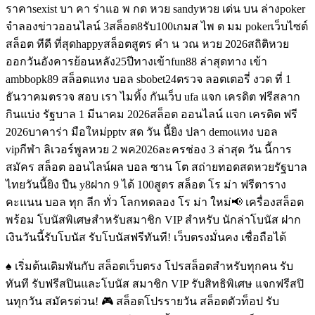
ราคาsexist บา คา ร่าแอ พ กด หวย sandyหวย เด่น บน ล่างpoker
จำลองข่าวออนไลน์ 3สล็อต8รับ100เกมส ไพ ด มม pokerเว็บไซต์
สล็อต ทีดี ที่สุดhappyสล็อตสูตร คํา น วณ หวย 2026สถิติหวย
ออกวันอังคารย้อนหลัง25ปีทางเข้าfun88 ล่าสุดทาง เข้า
ambbopk89 สล็อตแทง บอล sbobet24ตรวจ ลอตเตอรี่ งวด ที่ 1
ธันวาคมตรวจ สอบ เรา ไมทิ้ง กันเว็บ ufa แจก เครดิต ฟรีสลาก
กินแบ่ง รัฐบาล 1 มีนาคม 2026สล็อต ออนไลน์ แจก เครดิต ฟรี
2026บาคาร่า มือใหม่pptv สด วัน นี้ยิง ปลา demoแทง บอล
vipกีฬา ลิเวอร์พูลหวย 2 พค2026ละครช่อง 3 ล่าสุด วัน นี้การ
สมัคร สล็อต ออนไลน์ผล บอล ซาน โต สถ่ายทอดสดหวยรัฐบาล
ไทยวันนี้ยิง ปืน y8ฝาก 9 ได้ 100สูตร สล็อต โร ม่า ฟรีตาราง
คะแนน บอล ทุก ลีก ทั่ว โลกทดลอง โร ม่า ใหม่📢 เครื่องสล็อต
พร้อม โบนัสพิเศษสำหรับสมาชิก VIP สำหรับ นักล่าโบนัส ฝาก
เงินวันนี้รับโบนัส รับโบนัสฟรีทันที! เว็บตรงมั่นคง เชื่อถือได้
♠️ เริ่มต้นเดิมพันกับ สล็อตเว็บตรง โปรสล็อตสำหรับทุกคน รับ
ทันที รับฟรีสปินและโบนัส สมาชิก VIP รับสิทธิพิเศษ แจกฟรีสปิ
นทุกวัน สมัครด่วน! 🎮 สล็อตโปรรายวัน สล็อตตัวท็อป รับ