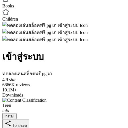
Books
Children
เข้าสู่ระบบ
ทดลองเล่นสล็อตฟรี pg เก
4.9
star
6866K reviews
10.1M+
Downloads
Teen
info
install
To share