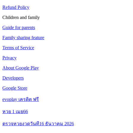
Refund Policy
Children and family
Guide for parents
Family sharing feature
Terms of Service
Privacy
About Google Play
Developers
Google Store
evoplay เครดิต ฟรี
หวย 1 เมย66
ตรวจหวยงวดวันที16 ธันวาคม 2026