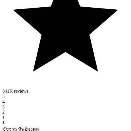
641K reviews
5
4
3
2
1
J
ชัชวาล ทิพย์มงคล