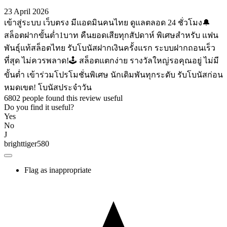
23 April 2026
เข้าสู่ระบบ เว็บตรง มีแอดมินคนไทย ดูแลตลอด 24 ชั่วโมง🔔
สล็อตฝากขั้นต่ำ1บาท คืนยอดเสียทุกสัปดาห์ พิเศษสำหรับ แฟน
พันธุ์แท้สล็อตไทย รับโบนัสฝากเงินครั้งแรก ระบบฝากถอนเร็ว
ที่สุด ไม่ควรพลาด!🕹️ สล็อตแตกง่าย รางวัลใหญ่รอคุณอยู่ ไม่มี
ขั้นต่ำ เข้าร่วมโปรโมชั่นพิเศษ นักเดิมพันทุกระดับ รับโบนัสก่อน
หมดเขต! โบนัสประจำวัน
6802 people found this review useful
Do you find it useful?
Yes
No
J
brighttiger580
Flag as inappropriate