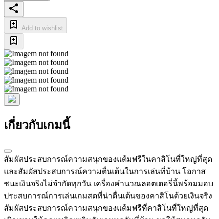
Add to wishlist
เกี่ยวกับเกมนี้
สัมผัสประสบการณ์ความสนุกของแต้มฟรีในคาสิโนที่ใหญ่ที่สุด
และสัมผัสประสบการณ์ความตื่นเต้นในการเล่นที่บ้าน โอกาส
ชนะเงินจริงไม่จำกัดทุกวัน เครื่องคำนวณลอตเตอรี่นี้พร้อมมอบ
ประสบการณ์การเล่นเกมสดที่น่าตื่นเต้นของคาสิโนด้วยเงินจริง
สัมผัสประสบการณ์ความสนุกของแต้มฟรีที่คาสิโนที่ใหญ่ที่สุด