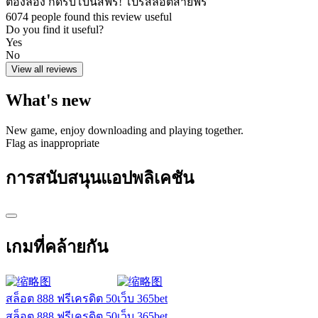
ต้องลอง กดรับโบนัสฟรี! โปรสล็อตสายฟรี
6074 people found this review useful
Do you find it useful?
Yes
No
View all reviews
What's new
New game, enjoy downloading and playing together.
Flag as inappropriate
การสนับสนุนแอปพลิเคชัน
เกมที่คล้ายกัน
สล็อต 888 ฟรีเครดิต 50
เว็บ 365bet
สล็อต 888 ฟรีเครดิต 50
เว็บ 365bet