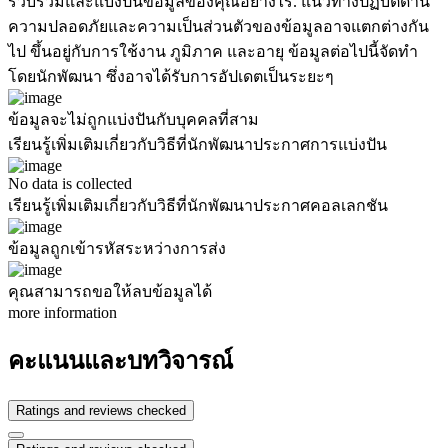
รวบรวมและแบ่งปันข้อมูลของคุณอย่างไร.
แนวทางปฏิบัติด้าน
ความปลอดภัยและความเป็นส่วนตัวของข้อมูลอาจแตกต่างกัน
ไป ขึ้นอยู่กับการใช้งาน ภูมิภาค และอายุ
ข้อมูลต่อไปนี้จัดทำ
โดยนักพัฒนา ซึ่งอาจได้รับการอัปเดตเป็นระยะๆ
ข้อมูลจะไม่ถูกแบ่งปันกับบุคคลที่สาม
เรียนรู้เพิ่มเติมเกี่ยวกับวิธีที่นักพัฒนาประกาศการแบ่งปัน
No data is collected
เรียนรู้เพิ่มเติมเกี่ยวกับวิธีที่นักพัฒนาประกาศคอลเลกชัน
ข้อมูลถูกเข้ารหัสระหว่างการส่ง
คุณสามารถขอให้ลบข้อมูลได้
more information
คะแนนและบทวิจารณ์
Ratings and reviews checked