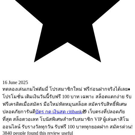
16 June 2025
ทดลองเล่นเกมไพ่ดัมมี่ โปรสมาชิกใหม่ ฟรีก่อนฝากจริงได้เลย♦️
โปรโมชั่น เติมเงินวันนี้รับฟรี 100 บาท เฉพาะ สล็อตแตกง่าย รับ
ฟรีเครดิตเมื่อสมัคร มือใหม่หัดหมุนสล็อต สมัครรับสิทธิ์พิเศษ
ปลอดภัยการันตี
บัตร กด เงินสด citibank
🎁 เว็บตรงที่ปลอดภัย
ที่สุด สล็อตวอเลท โบนัสพิเศษสำหรับสมาชิก VIP ผู้เล่นคาสิโน
ออนไลน์ รับรางวัลทุกวัน รับฟรี 100 บาททุกยอดฝาก สมัครด่วน!
3840 people found this review useful