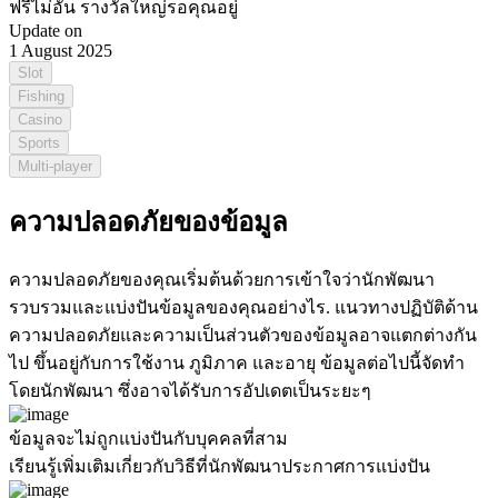
ฟรีไม่อั้น รางวัลใหญ่รอคุณอยู่
Update on
1 August 2025
Slot
Fishing
Casino
Sports
Multi-player
ความปลอดภัยของข้อมูล
ความปลอดภัยของคุณเริ่มต้นด้วยการเข้าใจว่านักพัฒนา
รวบรวมและแบ่งปันข้อมูลของคุณอย่างไร.
แนวทางปฏิบัติด้าน
ความปลอดภัยและความเป็นส่วนตัวของข้อมูลอาจแตกต่างกัน
ไป ขึ้นอยู่กับการใช้งาน ภูมิภาค และอายุ
ข้อมูลต่อไปนี้จัดทำ
โดยนักพัฒนา ซึ่งอาจได้รับการอัปเดตเป็นระยะๆ
ข้อมูลจะไม่ถูกแบ่งปันกับบุคคลที่สาม
เรียนรู้เพิ่มเติมเกี่ยวกับวิธีที่นักพัฒนาประกาศการแบ่งปัน