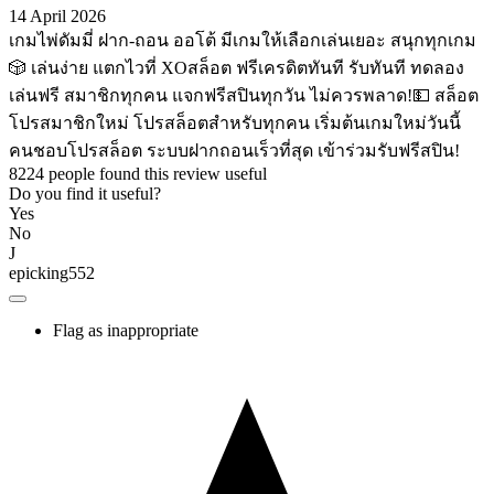
14 April 2026
เกมไพ่ดัมมี่ ฝาก-ถอน ออโต้ มีเกมให้เลือกเล่นเยอะ สนุกทุกเกม
🎲 เล่นง่าย แตกไวที่ XOสล็อต ฟรีเครดิตทันที รับทันที ทดลอง
เล่นฟรี สมาชิกทุกคน แจกฟรีสปินทุกวัน ไม่ควรพลาด!💵 สล็อต
โปรสมาชิกใหม่ โปรสล็อตสำหรับทุกคน เริ่มต้นเกมใหม่วันนี้
คนชอบโปรสล็อต ระบบฝากถอนเร็วที่สุด เข้าร่วมรับฟรีสปิน!
8224 people found this review useful
Do you find it useful?
Yes
No
J
epicking552
Flag as inappropriate