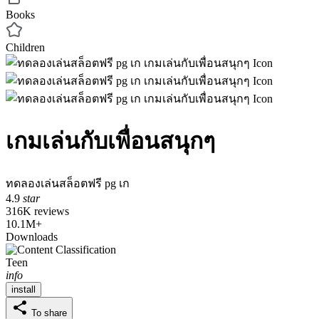
Books
Children
เกมเล่นกับเพื่อนสนุกๆ
ทดลองเล่นสล็อตฟรี pg เก
4.9
star
316K reviews
10.1M+
Downloads
Teen
info
install
To share