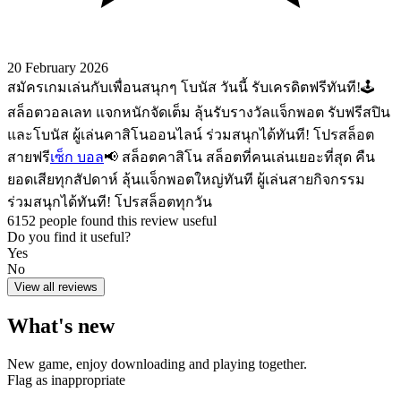
20 February 2026
สมัครเกมเล่นกับเพื่อนสนุกๆ โบนัส วันนี้ รับเครดิตฟรีทันที!🕹️
สล็อตวอลเลท แจกหนักจัดเต็ม ลุ้นรับรางวัลแจ็กพอต รับฟรีสปิน
และโบนัส ผู้เล่นคาสิโนออนไลน์ ร่วมสนุกได้ทันที! โปรสล็อต
สายฟรี
เซ็ก บอล
📢 สล็อตคาสิโน สล็อตที่คนเล่นเยอะที่สุด คืน
ยอดเสียทุกสัปดาห์ ลุ้นแจ็กพอตใหญ่ทันที ผู้เล่นสายกิจกรรม
ร่วมสนุกได้ทันที! โปรสล็อตทุกวัน
6152 people found this review useful
Do you find it useful?
Yes
No
View all reviews
What's new
New game, enjoy downloading and playing together.
Flag as inappropriate