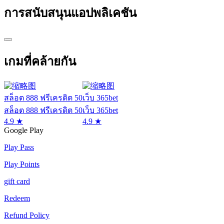
การสนับสนุนแอปพลิเคชัน
เกมที่คล้ายกัน
สล็อต 888 ฟรีเครดิต 50
เว็บ 365bet
สล็อต 888 ฟรีเครดิต 50
เว็บ 365bet
4.9 ★
4.9 ★
Google Play
Play Pass
Play Points
gift card
Redeem
Refund Policy