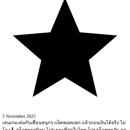
5 November 2025
เล่นเกมเล่นกับเพื่อนสนุกๆ แจ็คพอตแตก แล้วถอนเงินได้จริง ไม่
โกง🕹️ สล็อตยอดนิยม โปรเยอะที่สุดในไทย โปรสล็อตทุกวัน กด