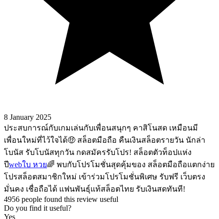
8 January 2025
ประสบการณ์กับเกมเล่นกับเพื่อนสนุกๆ คาสิโนสด เหมือนมี
เพื่อนใหม่ที่ไว้ใจได้🤑 สล็อตมือถือ คืนเงินสล็อตรายวัน นักล่า
โบนัส รับโบนัสทุกวัน กดสมัครรับโปร! สล็อตตัวท็อปแห่ง
ปี
webใบ หวย
🌈 พบกับโปรโมชั่นสุดคุ้มของ สล็อตมือถือแตกง่าย
โปรสล็อตสมาชิกใหม่ เข้าร่วมโปรโมชั่นพิเศษ รับฟรี เว็บตรง
มั่นคง เชื่อถือได้ แฟนพันธุ์แท้สล็อตไทย รับเงินสดทันที!
4956 people found this review useful
Do you find it useful?
Yes