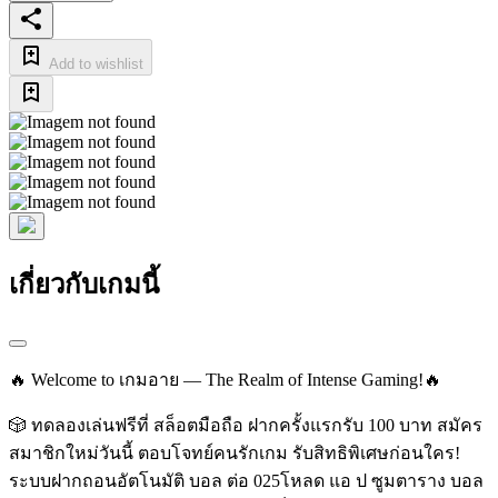
Add to wishlist
เกี่ยวกับเกมนี้
🔥 Welcome to เกมอาย — The Realm of Intense Gaming!🔥
🎲 ทดลองเล่นฟรีที่ สล็อตมือถือ ฝากครั้งแรกรับ 100 บาท สมัคร
สมาชิกใหม่วันนี้ ตอบโจทย์คนรักเกม รับสิทธิพิเศษก่อนใคร!
ระบบฝากถอนอัตโนมัติ บอล ต่อ 025โหลด แอ ป ซูมตาราง บอล