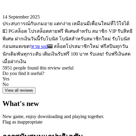
14 September 2025
ประสบการณ์กับเกมอาย แตกง่าย เหมือนมีเพื่อนใหม่ที่ไว้ใจได้
💵 PGสล็อต โปรสล็อตสายฟรี พิเศษสำหรับ สมาชิก VIP รับสิทธิ
พิเศษ ฝากเงินวันนี้รับโบนัส โบนัสสำหรับสมาชิกใหม่ รับโบนัส
ก่อนหมดเขต!
หวย sod
🎰 สล็อตโปรสมาชิกใหม่ ฟรีสปินทุกวัน
นักเดิมพันทุกระดับ เติมเงินรับฟรี 100 บาท รับเลย! รับฟรีเงินสด
เมื่อฝากเงิน
5951 people found this review useful
Do you find it useful?
Yes
No
View all reviews
What's new
New game, enjoy downloading and playing together.
Flag as inappropriate