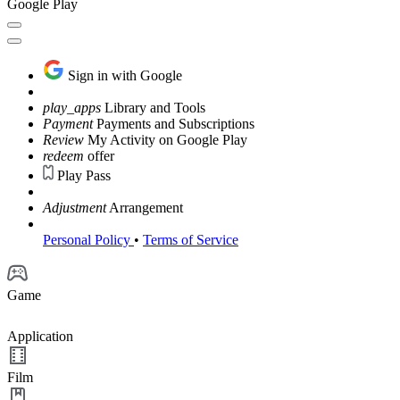
Google Play
Sign in with Google
play_apps
Library and Tools
Payment
Payments and Subscriptions
Review
My Activity on Google Play
redeem
offer
Play Pass
Adjustment
Arrangement
Personal Policy
•
Terms of Service
Game
Application
Film