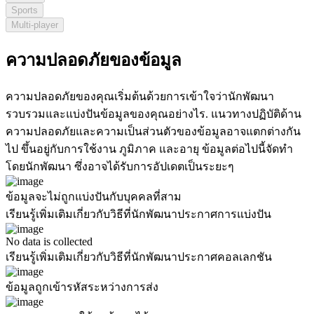
Sports
Multi-player
ความปลอดภัยของข้อมูล
ความปลอดภัยของคุณเริ่มต้นด้วยการเข้าใจว่านักพัฒนา
รวบรวมและแบ่งปันข้อมูลของคุณอย่างไร.
แนวทางปฏิบัติด้าน
ความปลอดภัยและความเป็นส่วนตัวของข้อมูลอาจแตกต่างกัน
ไป ขึ้นอยู่กับการใช้งาน ภูมิภาค และอายุ
ข้อมูลต่อไปนี้จัดทำ
โดยนักพัฒนา ซึ่งอาจได้รับการอัปเดตเป็นระยะๆ
ข้อมูลจะไม่ถูกแบ่งปันกับบุคคลที่สาม
เรียนรู้เพิ่มเติมเกี่ยวกับวิธีที่นักพัฒนาประกาศการแบ่งปัน
No data is collected
เรียนรู้เพิ่มเติมเกี่ยวกับวิธีที่นักพัฒนาประกาศคอลเลกชัน
ข้อมูลถูกเข้ารหัสระหว่างการส่ง