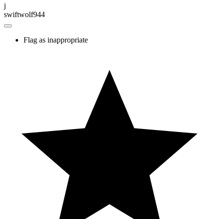
j
swiftwolf944
Flag as inappropriate