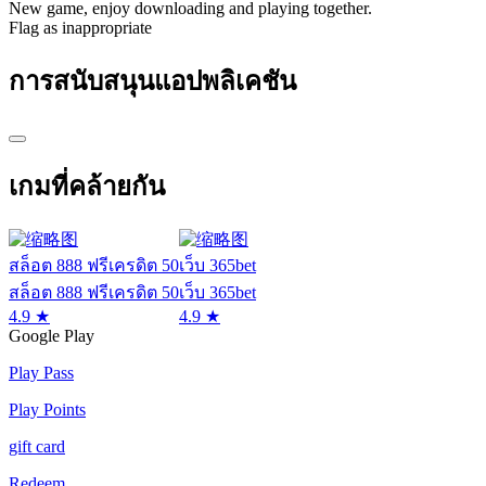
New game, enjoy downloading and playing together.
Flag as inappropriate
การสนับสนุนแอปพลิเคชัน
เกมที่คล้ายกัน
สล็อต 888 ฟรีเครดิต 50
เว็บ 365bet
สล็อต 888 ฟรีเครดิต 50
เว็บ 365bet
4.9 ★
4.9 ★
Google Play
Play Pass
Play Points
gift card
Redeem