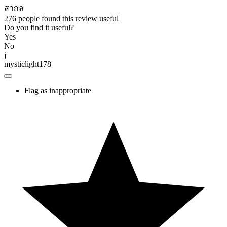
สากล
276 people found this review useful
Do you find it useful?
Yes
No
j
mysticlight178
Flag as inappropriate