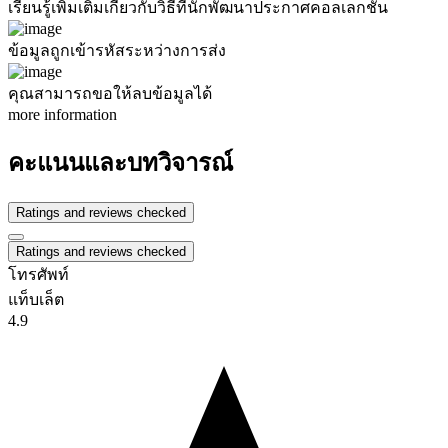
เรียนรู้เพิ่มเติมเกี่ยวกับวิธีที่นักพัฒนาประกาศคอลเลกชัน
ข้อมูลถูกเข้ารหัสระหว่างการส่ง
คุณสามารถขอให้ลบข้อมูลได้
more information
คะแนนและบทวิจารณ์
Ratings and reviews checked
Ratings and reviews checked
โทรศัพท์
แท็บเล็ต
4.9