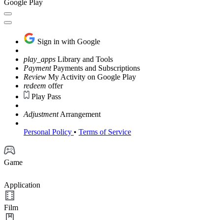
Google Play
Sign in with Google
play_apps
Library and Tools
Payment
Payments and Subscriptions
Review
My Activity on Google Play
redeem
offer
Play Pass
Adjustment
Arrangement
Personal Policy
•
Terms of Service
Game
Application
Film