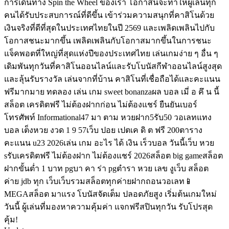
การเดินทาง Spin the Wheel ของเรา โอกาสนี้จะทำให้ผู้เล่นทุก
คนได้รับประสบการณ์ที่ดีขึ้น เข้าร่วมความสนุกที่คาสิโนด้วย
เงินจริงที่ดีที่สุดในประเทศไทยในปี 2569 และเพลิดเพลินไปกับ
โอกาสชนะมากขึ้น เพลิดเพลินกับโอกาสมากขึ้นในการชนะ
แจ็คพอตที่ใหญ่ที่สุดแห่งปีของประเทศไทย เล่นเกมง่าย ๆ อื่น ๆ
เดิมพันทุกวันที่คาสิโนออนไลน์และรับโบนัสกีฬาออนไลน์สูงสุด
และลุ้นรับรางวัล เล่นจากที่บ้าน คาสิโนที่เชื่อถือได้และคะแนน
ฟรีมากมาย ทดลอง เล่น เกม sweet bonanzaผล บอล เมี่ อ คึ น นี้
สล็อต เครดิตฟรี ไม่ต้องฝากก่อน ไม่ต้องแชร์ ยืนยันเบอร์
โทรศัพท์ Informational47 มา ตาม หวยฝาก5รับ50 วอเลทแทง
บอล เต็งหวย งวด 1 9 57เว็บ ปอย เปตเค ดิ ต ฟรี 200ตาราง
คะแนน u23 2026เล่น เกม อะไร ได้ เงิน เร็วบอล วันนี้เว็บ หวย
sรับเครดิตฟรี ไม่ต้องฝาก ไม่ต้องแชร์ 2026สล็อต big gameสล็อต
ฝากขั้นต่ำ 1 บาท pgบา คา ร่า pgตำรา หวย เลข งูเว็บ สล็อต
ค่าย jdb ทุก เว็บเว็บรวมสล็อตทุกค่ายฝากถอนวอเลท📱
MEGAสล็อต มาแรง โบนัสจัดเต็ม ปลอดภัยสูง เริ่มต้นเกมใหม่
วันนี้ ผู้เล่นที่มองหาความคุ้มค่า แจกฟรีสปินทุกวัน รับโปรสุด
คุ้ม!