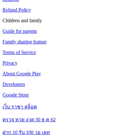
Refund Policy
Children and family
Guide for parents
Family sharing feature
Terms of Service
Privacy
About Google Play
Developers
Google Store
เว็บ ราชา สล็อต
ตรวจ หวย งวด 30 ธ ค 62
ฝาก 10 รับ 100 วอ เลท